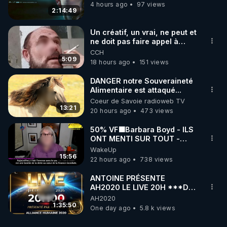
4 hours ago
97 views
2:14:49
Un créatif, un vrai, ne peut et
ne doit pas faire appel à
l'intelligence artificielle
CCH
5:09
18 hours ago
151 views
DANGER notre Souveraineté
Alimentaire est attaqué...
Coeur de Savoie radioweb TV
13:21
20 hours ago
473 views
50% VF🟩Barbara Boyd - ILS
ONT MENTI SUR TOUT -
Jocelyne Traduction
WakeUp
15:56
22 hours ago
738 views
ANTOINE PRÉSENTE
AH2020 LE LIVE 20H ***DU
06/08/2026***
AH2020
1:35:50
One day ago
5.8 k views