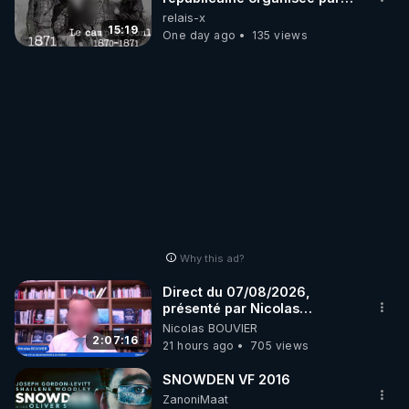
les frères de la truelle
relais-x
15:19
One day ago
135 views
Why this ad?
Direct du 07/08/2026,
présenté par Nicolas
BOUVIER
Nicolas BOUVIER
2:07:16
21 hours ago
705 views
SNOWDEN VF 2016
ZanoniMaat