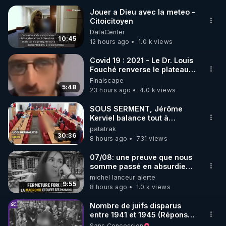
Jouer a Dieu avec la meteo -
Citoicitoyen
🌱 INSTAGRAM

DataCenter
10:45
12 hours ago
1.0 k views
https://www.instagram.com/rdlr_thierrycasasnovas/
http://rgnr.li/instagram
Covid 19 : 2021 - Le Dr. Louis
Fouché renverse le plateau
de CNews !
Finalscape
🌱 LA NEWSLETTER

5:48
23 hours ago
4.0 k views
Pour ne pas rater l’actualité RGNR (stages, 
SOUS SERMENT, Jérôme
Kerviel balance tout à
http://rgnr.li/news
l'Assemblée !
patatrak
30:36
8 hours ago
731 views
🌱 VIDÉOS NON CENSURÉES SUR ODYSEE 

Toutes les vidéos Youtube sont aussi sur la 
07/08: une preuve que nous
somme passé en absurdie
une dictature qui veut faire
michel lanceur alerte
http://rgnr.li/odysee
taire ses opposant !
9:55
8 hours ago
1.0 k views
🌱 LES STAGES EN PRÉSENTIEL

Nombre de juifs disparus
entre 1941 et 1945 (Réponse
à mes accusateurs)
Sans Concession