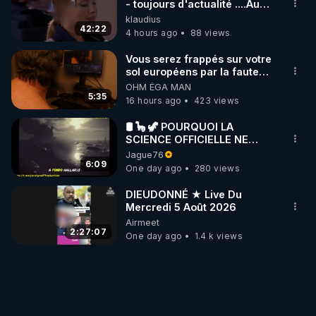
- toujours d'actualité ....Au
Dela Du Réel
klaudius
42:22
4 hours ago
88 views
Vous serez frappés sur votre
sol européens par la faute
des dirigeants qui s'en
OHM ÉGA MAN
mettent dans le nez
5:35
16 hours ago
423 views
🛢 🦕 🦖 POURQUOI LA
SCIENCE OFFICIELLE NE
CONNAÎT-ELLE PAS LA VRAIE
Jague76
ORIGINE DU PÉTROLE ?
6:09
One day ago
280 views
DIEUDONNÉ ★ Live Du
Mercredi 5 Août 2026
Airmeet
2:27:07
One day ago
1.4 k views