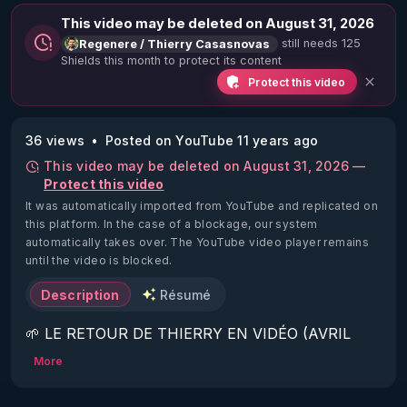
This video may be deleted on August 31, 2026
still needs 125
Regenere / Thierry Casasnovas
Shields this month to protect its content
Protect this video
36 views
Posted on YouTube 11 years ago
This video may be deleted on August 31, 2026 —
Protect this video
It was automatically imported from YouTube and replicated on
this platform.
In the case of a blockage, our system
automatically takes over. The YouTube video player remains
until the video is blocked.
Description
Résumé
🌱 LE RETOUR DE THIERRY EN VIDÉO (AVRIL 
2022)!

More
Découvrez la saison 2 des vidéos sur le nouveau 