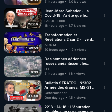
16:55
21 hours ago
2.0 k views
code : REGENERE10

Jean-Marc Sabatier - La
▶ 30 jours gratuit sur l’application de méditation et 
Covid-19 n'a été que le
début - L'ARNm & l'ARNm-aa
PAROLE LIBRE
de bien-être ENVOL :

jusqu où auront-t-il ?
26:06
18 hours ago
1.7 k views
Rendez-vous sur 
https://www.envol.app/code
 avec 
le code : REGENERE
Transformation et
Révélations 2 sur 2 - live du
07/08/26
A.D.N.M
1:49:53
20 hours ago
1.9 k views
Des bombes aériennes
russes anéantissent les
centres de contrôle de
LEF
drones de 3 brigades
0:33
21 hours ago
1.8 k views
ukrainienne
Bulletin STRATPOL N°302.
Armée des drones, MS-21 en
série, missiles coréens.
Generousbear
07.08.2026.
44:48
One day ago
1.5 k views
2218 - 14-18 - L'épuration
républicaine organisée par