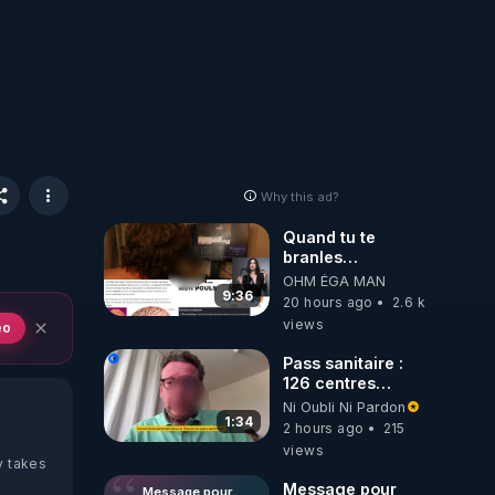
Why this ad?
Quand tu te
branles
bonhomme tu
OHM ÉGA MAN
émets des ondes
9:36
20 hours ago
2.6 k
ils ont juste omis
views
eo
de t'expliquer
Pass sanitaire :
126 centres
commerciaux
Ni Oubli Ni Pardon
concernés par
1:34
2 hours ago
215
l'obligation dans
views
toute la France
y takes
Message pour
Message pour