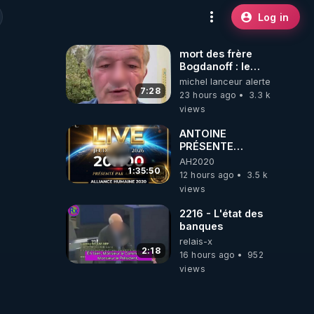
Log in
mort des frère
Bogdanoff : le
mensonge d état
michel lanceur alerte
7:28
23 hours ago
3.3 k
views
ANTOINE
PRÉSENTE
AH2020 LE LIVE
AH2020
20H ***DU
1:35:50
12 hours ago
3.5 k
06/08/2026***
views
2216 - L'état des
banques
relais-x
2:18
16 hours ago
952
views