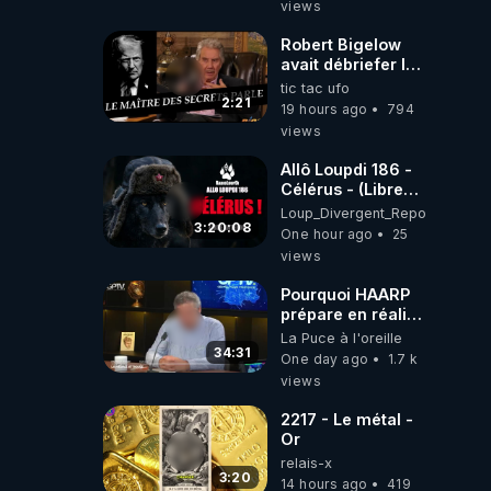
views
Robert Bigelow
avait débriefer le
pédophile
tic tac ufo
génocidaire de
2:21
19 hours ago
794
donald j trump
views
Allô Loupdi 186 -
Célérus - (Libre
Antenne) - Loup
Loup_Divergent_Reposts
Divergent
3:20:08
One hour ago
25
2026.08.06
views
Pourquoi HAARP
prépare en réalité
un CHAOS
La Puce à l'oreille
climatique, on
34:31
One day ago
1.7 k
répond
views
2217 - Le métal -
Or
relais-x
3:20
14 hours ago
419