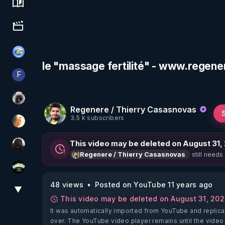
Science, history & spirituality
Culture, media & entertainment
Tonton Posture Débrief
le "massage fertilité" - www.regene
F
Finalscape
Priscane
Regenere / Thierry Casasnovas
3.5 k subscribers
La Puce à l'oreille
This video may be deleted on August 31,
TrueMedia
still needs
Regenere / Thierry Casasnovas
DMSO pour TOUS
48 views
Posted on YouTube 11 years ago
▼
View More
This video may be deleted on August 31, 20
It was automatically imported from YouTube and replica
over. The YouTube video player remains until the video