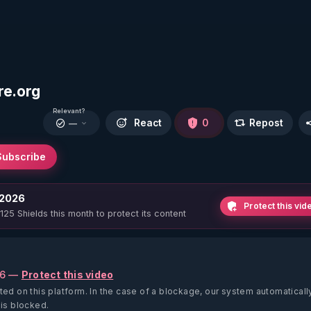
re.org
Relevant?
React
0
Repost
—
Subscribe
 2026
Protect this vid
 125 Shields this month to protect its content
26 —
Protect this video
ted on this platform.
In the case of a blockage, our system automaticall
 is blocked.