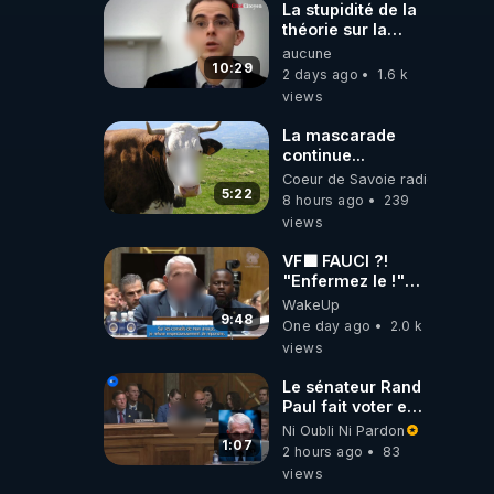
La stupidité de la
théorie sur la
responsabilité de
aucune
l’homme
10:29
2 days ago
1.6 k
concernant le
views
dioxyde de
carbone.
La mascarade
continue...
Coeur de Savoie radioweb TV
5:22
8 hours ago
239
views
VF🟩 FAUCI ?!
"Enfermez le !"
(Lock him up!) -
WakeUp
Quartz Traduction
9:48
One day ago
2.0 k
views
Le sénateur Rand
Paul fait voter en
commission
Ni Oubli Ni Pardon
l'outrage au
1:07
2 hours ago
83
Congrès contre
views
Anthony Fauci