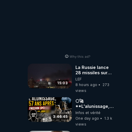
Why this ad?
La Russie lance
28 missiles sur
Kiev, l'attaque
LEF
révèle la faiblesse
15:03
8 hours ago
273
de Kiev
views
🌕🚀
**L'alunissage,
57 ans après :
Infos et vérité
Émission spéciale
3:46:45
One day ago
1.3 k
avec John Doe
views
!** 👨 🚀✨