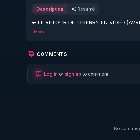
Description
Résumé
🌱 LE RETOUR DE THIERRY EN VIDÉO (AVRIL
More
https://www.rgnr.fr/presentation.html
🌱 LE MAGAZINE RÉGÉNÈRE 

COMMENTS
http://rgnr.li/ymag
Log in
or
sign up
to comment.
🌱 LA BOUTIQUE DU MAGAZINE

https://boutique.magazine-regenere.fr/
🌱 FIL TELEGRAM

https://t.me/rgnr_fr
No comments