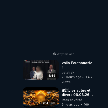
Why this ad?
voila l'euthanasie
!
patatrak
4:49
23 hours ago
1.4 k
views
🚨💥Live actus et
divers 06.08.26💥
🚨
Infos et vérité
6:49:59
9 hours ago
169