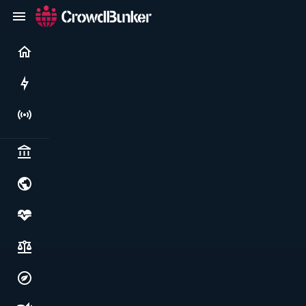
Current
Rushes
Live
Politics & institutions
World & geopolitics
Health, food & wellbeing
Society, justice & freedoms
Economy, environment & technology