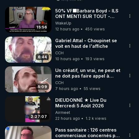
50% VF🟩Barbara Boyd - ILS
ONT MENTI SUR TOUT -
Jocelyne Traduction
WakeUp
15:56
12 hours ago
450 views
Gabriel Attal - Choupinet se
voit en haut de l'affiche
CCH
6:44
10 hours ago
193 views
Un créatif, un vrai, ne peut et
ne doit pas faire appel à
l'intelligence artificielle
CCH
5:09
7 hours ago
55 views
DIEUDONNÉ ★ Live Du
Mercredi 5 Août 2026
Airmeet
2:27:07
22 hours ago
1.2 k views
Pass sanitaire : 126 centres
commerciaux concernés par