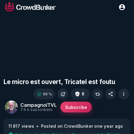
Le micro est ouvert, Tricatel est foutu
8
99 %
CampagnolTVL
Subscribe
7.6 k subscribers
11 817 views
Posted on CrowdBunker one year ago