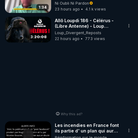
l'obligation dans toute la
Ni Oubli Ni Pardon
France
1:34
23 hours ago
4.1 k views
Allô Loupdi 186 - Célérus -
(Libre Antenne) - Loup
Divergent 2026.08.06
Loup_Divergent_Reposts
3:20:08
22 hours ago
773 views
Why this ad?
Les incendies en France font
ils partie d' un plan qui aurait
débuté le 11 septembre 2001
Réinformation sur le monde