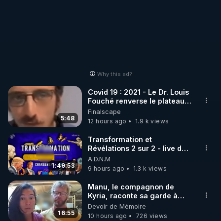
Why this ad?
Covid 19 : 2021 - Le Dr. Louis
Fouché renverse le plateau
de CNews !
Finalscape
5:48
12 hours ago
1.9 k views
Transformation et
Révélations 2 sur 2 - live du
07/08/26
A.D.N.M
1:49:53
9 hours ago
1.3 k views
Manu, le compagnon de
Kyria, raconte sa garde à
vue musclée. PARTAGEZ!
Devoir de Mémoire
16:55
10 hours ago
726 views