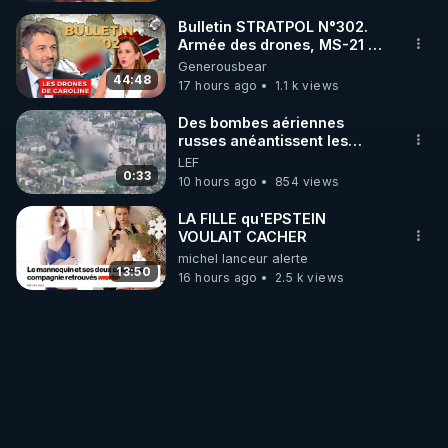
Bulletin STRATPOL N°302.
Armée des drones, MS-21 en
série, missiles coréens.
Generousbear
07.08.2026.
44:48
17 hours ago
1.1 k views
Des bombes aériennes
russes anéantissent les
centres de contrôle de
LEF
drones de 3 brigades
0:33
10 hours ago
854 views
ukrainienne
LA FILLE qu'EPSTEIN
VOULAIT CACHER
michel lanceur alerte
13:50
16 hours ago
2.5 k views