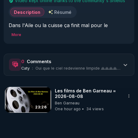
Video kept online thanks to the community's Shields
Description
Résumé
Dans l'Aile ou la cuisse ça finit mal pour le 
méchant du film et là Macron a trouvé sa vocation
More
0
Comments
Caty
:
Oui que le ciel redevienne limpide 🙏🙏🙏🙏🙏🙏🙏🙏🙏🙏🙏🙏👍👍👍👍👍👍👍👍👍
Les films de Ben Garneau =
2026-08-08
Ben Garneau
23:26
One hour ago
34 views