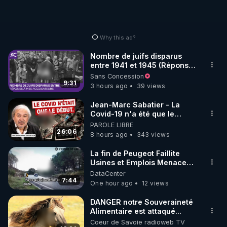
Why this ad?
Nombre de juifs disparus
entre 1941 et 1945 (Réponse
à mes accusateurs)
Sans Concession
9:31
3 hours ago
39 views
Jean-Marc Sabatier - La
Covid-19 n'a été que le
début - L'ARN messager
PAROLE LIBRE
jusqu où ira-t-il ?
26:06
8 hours ago
343 views
La fin de Peugeot Faillite
Usines et Emplois Menacees
- L'heure de l'auto
DataCenter
7:44
One hour ago
12 views
DANGER notre Souveraineté
Alimentaire est attaqué...
Coeur de Savoie radioweb TV