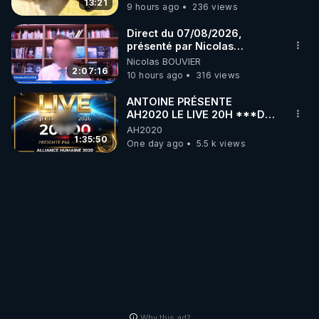
13:21
9 hours ago
236 views
Direct du 07/08/2026,
présenté par Nicolas
BOUVIER
Nicolas BOUVIER
2:07:16
10 hours ago
316 views
ANTOINE PRÉSENTE
AH2020 LE LIVE 20H ***DU
06/08/2026***
AH2020
1:35:50
One day ago
5.5 k views
Why this ad?