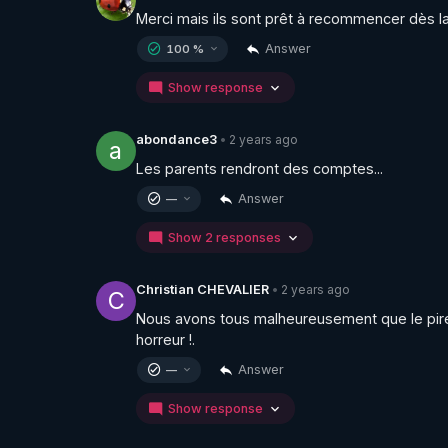
Merci mais ils sont prêt à recommencer dès la
Answer
100 %
Show response
2 years ago
abondance3
•
a
Les parents rendront des comptes...
Answer
—
Show 2 responses
2 years ago
Christian CHEVALIER
•
C
Nous avons tous malheureusement que le pire 
horreur !.
Answer
—
Show response