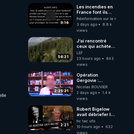
Les incendies en
France font ils
partie d' un plan
Réinformation sur le monde
qui aurait débuté
9:16
3 days ago
8.8 k
le 11 septembre
views
2001 ?
J’ai rencontré
ceux qui achètent
des bunkers pour
LEF
survivre à la fin
56:21
23 hours ago
843
du monde
views
Opération
Gergovie :
‪@38resistancegauloise‬
Nicolas BOUVIER
‪@MarionSigautOfficiel‬
2:25:21
2 days ago
1.4 k
le 
‪@gladysriifard5710‬
views
Laëtitia
Robert Bigelow
avait débriefer le
pédophile
tic tac ufo
génocidaire de
2:21
10 hours ago
632
donald j trump
views