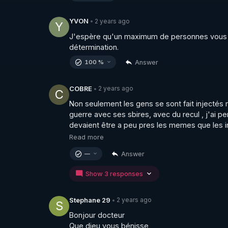
2 years ago
YVON
•
Y
J'espère qu'un maximum de personnes vous ent
détermination.
Answer
100 %
2 years ago
COBRE
•
C
Non seulement les gens se sont fait injectés m
guerre avec ses sbires, avec du recul , j'ai p
devaient être a peu pres les memes que les inj
Read more
Answer
—
Show 3 responses
2 years ago
Stephane 29
•
S
Bonjour docteur 

Que dieu vous bénisse