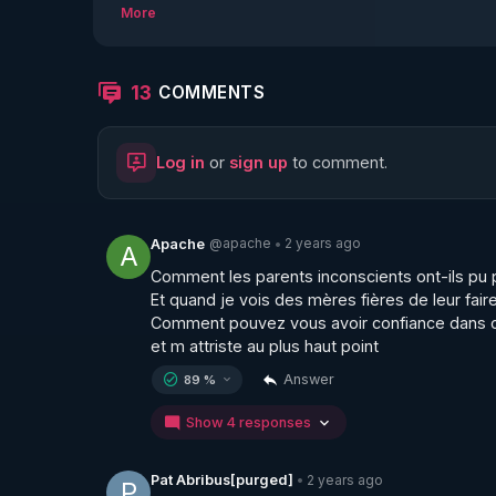
More
13
COMMENTS
Log in
or
sign up
to comment.
@apache
2 years ago
Apache
•
A
Comment les parents inconscients ont-ils pu p
Et quand je vois des mères fières de leur faire i
Comment pouvez vous avoir confiance dans 
et m attriste au plus haut point
Answer
89 %
Show 4 responses
2 years ago
Pat Abribus[purged]
•
P