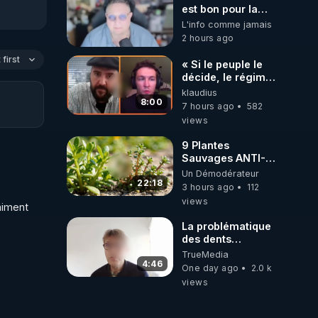
est bon pour la
santé, ils nous
L'info comme jamais
volent l'eau ! 😒🤢
2 hours ago
😡
https://odysee.com/@ano
first
« Si le peuple le
décide, le régime
peut tomber
klaudius
demain ! »
8:00
7 hours ago
582
views
9 Plantes
Sauvages ANTI-
FAMINE: ces
Un Démodérateur
Ressources
22:18
3 hours ago
112
NUTRITIVES&MéDICINALES
views
iment 
JARDIN&des
Haies
La problématique
des dents
dévitalisées et
TrueMedia
des implants
4:46
One day ago
2.0 k
views