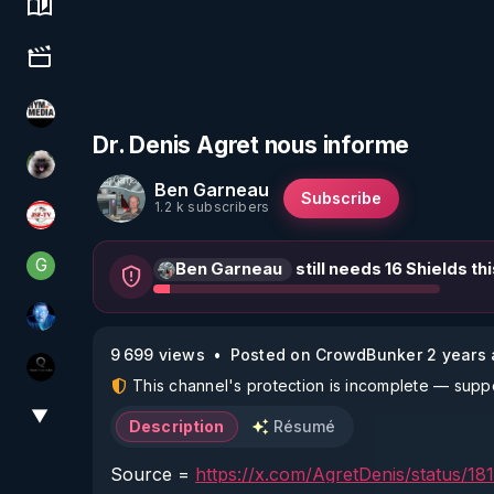
Science, history & spirituality
Culture, media & entertainment
HYM.MEDIA
Dr. Denis Agret nous informe
Priscane
Ben Garneau
Subscribe
1.2 k subscribers
JSF - TV
G
Ben Garneau
still needs 16 Shields th
Generousbear
AH2020
9 699 views
Posted on CrowdBunker 2 years
La vérité
This channel's protection is incomplete — suppor
▼
View More
Description
Résumé
Source = 
https://x.com/AgretDenis/status/