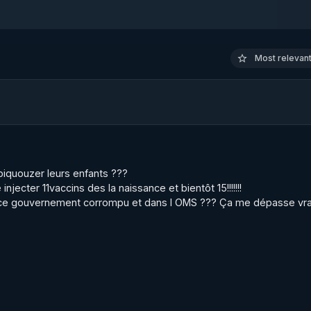
Most relevant 
iquouzer leurs enfants ???

njecter 11vaccins des la naissance et bientôt 15!!!!!!!

ce gouvernement corrompu et dans l OMS ??? Ça me dépasse vra