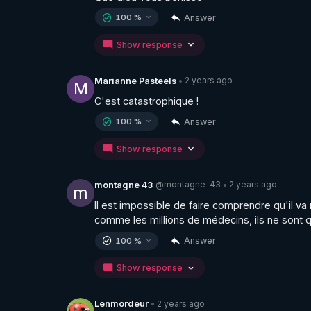
Answer
100 %
Show response
2 years ago
Marianne Pasteels
•
M
C'est catastrophique !
Answer
100 %
Show response
@montagne-43
2 years ago
montagne 43
•
m
Il est impossible de faire comprendre qu'il va 
comme les millions de médecins, ils ne sont que
Answer
100 %
Show response
2 years ago
Lenmordeur
•