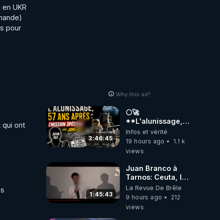
 en UKR 
mande) 
s pour 
Why this ad?
🌕🚀
**L'alunissage,
qui ont 
57 ans après :
Infos et vérité
Émission spéciale
3:46:45
19 hours ago
1.1 k
avec John Doe
views
!** 👨 🚀✨
Juan Branco à
Tarnos: Ceuta, le
narcotrafic et le
La Revue De Brêle
s 
pouvoir en France
1:45:43
9 hours ago
212
views