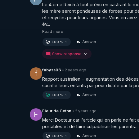
Le 4 ème Reich à tout prévu en castrant le me
les mère seront pondeuses de forces pour de
et recyclés pour leurs organes. Vous en avez 
év...
Read more
Answer
100 %
Show response
2 years ago
fabyss06
•
f
Rapport australien = augmentation des déces d
sacrifié leurs enfants par peur dictée par la pr
Answer
100 %
2 years ago
Fleur de Coton
•
F
Merci Docteur car l'article qui en parle ne fait 
portables et de faire culpabiliser les parents.
Answer
100 %