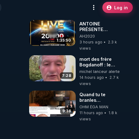
Log in
ANTOINE
PRÉSENTE
AH2020 LE LIVE
AH2020
20H ***DU
1:35:50
3 hours ago
2.3 k
06/08/2026***
views
mort des frère
Bogdanoff : le
mensonge d état
michel lanceur alerte
7:28
14 hours ago
2.7 k
views
Quand tu te
branles
bonhomme tu
OHM ÉGA MAN
émets des ondes
9:36
11 hours ago
1.8 k
ils ont juste omis
views
de t'expliquer