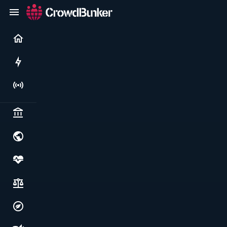
Current
Rushes
Live
Politics & institutions
World & geopolitics
Health, food & wellbeing
Society, justice & freedoms
Economy, environment & technology