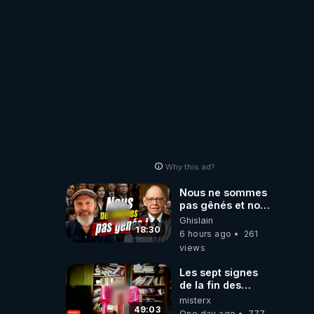
Why this ad?
Nous ne sommes
pas gênés et nous
n’avons pas
Ghislain
besoin de nous
18:30
6 hours ago
261
excuser ! #jw
views
#jehovah
#collegecentral
Les sept signes
de la fin des
temps selon
misterx
l’intervenant
49:03
One day ago
777