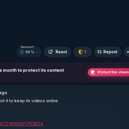
Relevant?
React
1
Repost
99 %
is month to protect its content
Protect this chann
 ago
t it to keep its videos online
1816721836601753624