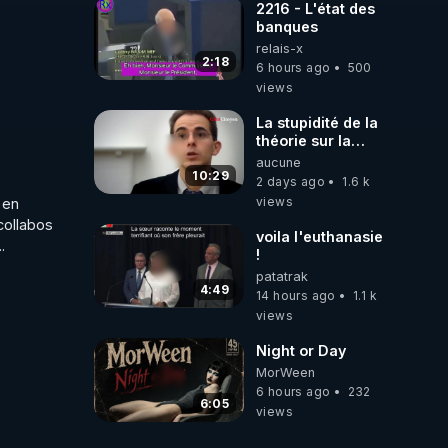
2216 - L'état des
banques
relais-x
2:18
6 hours ago
500
views
La stupidité de la
théorie sur la
responsabilité de
aucune
l’homme
10:29
2 days ago
1.6 k
concernant le
views
en 
dioxyde de
ollabos 
carbone.
voila l'euthanasie
.
!
patatrak
4:49
14 hours ago
1.1 k
views
Night or Day
MorWeen
6 hours ago
232
6:05
views