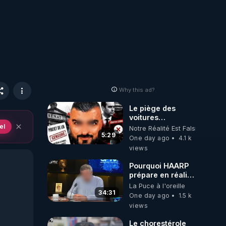
Why this ad?
Le piège des
voitures
électriques se
el
Notre Réalité Est Falsifiée Et F
referme sur les
5:29
One day ago
4.1 k
usagers !
views
Pourquoi HAARP
prépare en réalité
un CHAOS
La Puce à l'oreille
climatique, on
34:31
One day ago
1.5 k
répond
views
Le chorestérole