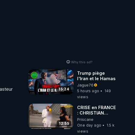
Why this ad?
Trump piège
l'Iran et le Hamas
Jague76
asteur 
15:24
5 hours ago
149
views
CRISE en FRANCE
: CHRISTIAN
COTTEN FAIT une
Priscane
étrange
12:55
One day ago
1.5 k
découverte
views