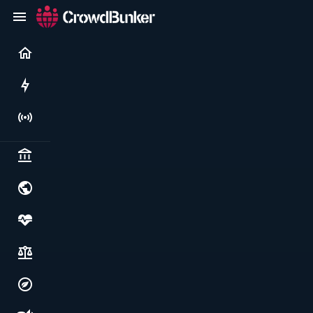
Current
Rushes
Live
Politics & institutions
World & geopolitics
Health, food & wellbeing
Society, justice & freedoms
Economy, environment & technology