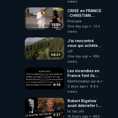
views
JARDIN&des
Haies
CRISE en FRANCE
: CHRISTIAN
COTTEN FAIT une
Priscane
étrange
12:55
One day ago
1.5 k
découverte
views
J’ai rencontré
ceux qui achètent
des bunkers pour
LEF
survivre à la fin
56:21
One day ago
859
du monde
views
Les incendies en
France font ils
partie d' un plan
Réinformation sur le monde
qui aurait débuté
9:16
3 days ago
8.8 k
le 11 septembre
views
2001 ?
Robert Bigelow
avait débriefer le
pédophile
tic tac ufo
génocidaire de
2:21
10 hours ago
660