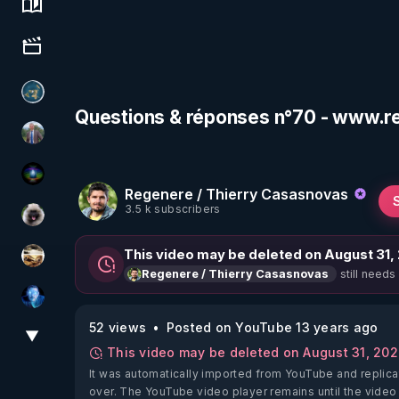
Science, history & spirituality
Culture, media & entertainment
Réinformation sur le monde
Questions & réponses n°70 - www.r
Nicolas BOUVIER
WakeUp
Regenere / Thierry Casasnovas
3.5 k subscribers
Priscane
This video may be deleted on August 31,
patatrak
still needs
Regenere / Thierry Casasnovas
AH2020
52 views
Posted on YouTube 13 years ago
▼
View More
This video may be deleted on August 31, 20
It was automatically imported from YouTube and replica
over. The YouTube video player remains until the video