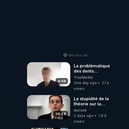
Why this ad?
La problématique
des dents
dévitalisées et
TrueMedia
des implants
4:46
One day ago
2.1 k
views
La stupidité de la
théorie sur la
responsabilité de
aucune
l’homme
10:29
2 days ago
1.6 k
concernant le
views
dioxyde de