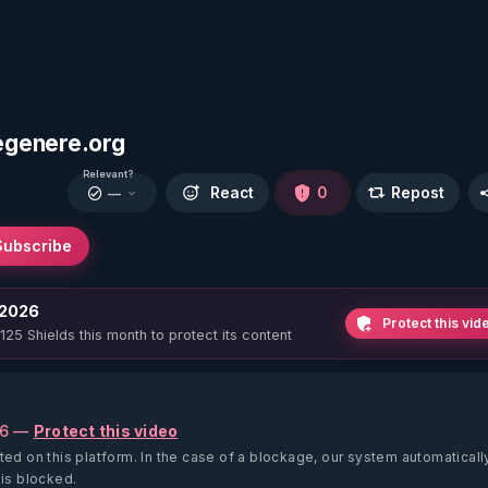
egenere.org
Relevant?
React
0
Repost
—
Subscribe
 2026
Protect this vid
 125 Shields this month to protect its content
26 —
Protect this video
ted on this platform.
In the case of a blockage, our system automaticall
 is blocked.