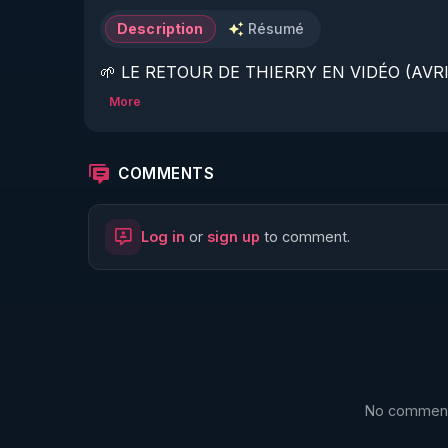
Description
Résumé
🌱 LE RETOUR DE THIERRY EN VIDÉO (AVRIL
More
https://www.rgnr.fr/presentation.html
🌱 LE MAGAZINE RÉGÉNÈRE 

COMMENTS
http://rgnr.li/ymag
Log in
or
sign up
to comment.
🌱 LA BOUTIQUE DU MAGAZINE

https://boutique.magazine-regenere.fr/
🌱 FIL TELEGRAM

https://t.me/rgnr_fr
No comments