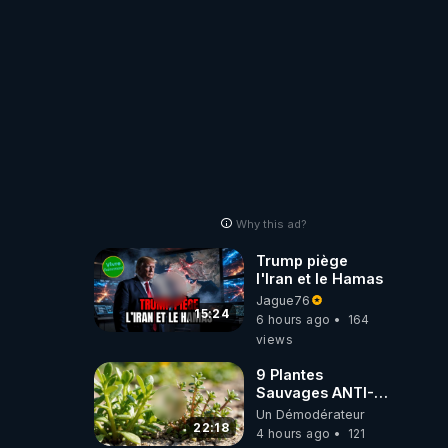
Why this ad?
Trump piège
l'Iran et le Hamas
Jague76
15:24
6 hours ago
164
views
9 Plantes
Sauvages ANTI-
FAMINE: ces
Un Démodérateur
Ressources
22:18
4 hours ago
121
NUTRITIVES&MéDICINALES