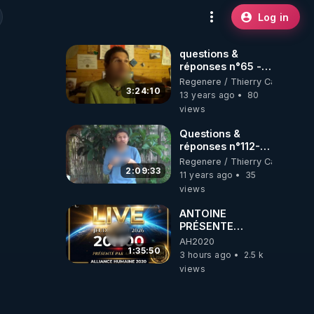
Log in
questions &
réponses n°65 -
www.regenere.org
Regenere / Thierry Casasnova
3:24:10
13 years ago
80
views
Questions &
réponses n°112-
www.regenere.org
Regenere / Thierry Casasnova
2:09:33
11 years ago
35
views
ANTOINE
PRÉSENTE
AH2020 LE LIVE
AH2020
20H ***DU
1:35:50
3 hours ago
2.5 k
06/08/2026***
views