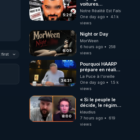
voitures
électriques se
Notre Réalité Est Falsifiée Et F
referme sur les
5:29
One day ago
4.1 k
usagers !
views
Night or Day
MorWeen
6 hours ago
258
6:05
views
first
Pourquoi HAARP
prépare en réalité
un CHAOS
La Puce à l'oreille
climatique, on
34:31
One day ago
1.5 k
répond
views
« Si le peuple le
décide, le régime
peut tomber
klaudius
demain ! »
8:00
7 hours ago
619
views