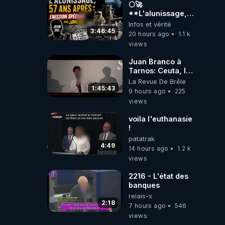
carbone.
🌕🚀
**L'alunissage,
57 ans après :
Infos et vérité
Émission spéciale
3:46:45
20 hours ago
1.1 k
avec John Doe
views
!** 👨 🚀✨
Juan Branco à
Tarnos: Ceuta, le
narcotrafic et le
La Revue De Brêle
pouvoir en France
1:45:43
9 hours ago
225
views
voila l'euthanasie
!
patatrak
4:49
14 hours ago
1.2 k
views
2216 - L'état des
banques
relais-x
2:18
7 hours ago
546
views