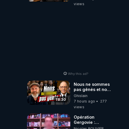
donald j trump
views
Why this ad?
Nous ne sommes
pas gênés et nous
n’avons pas
Ghislain
besoin de nous
18:30
7 hours ago
277
excuser ! #jw
views
#jehovah
#collegecentral
Opération
Gergovie :
‪@38resistancegauloise‬
Nicolas BOUVIER