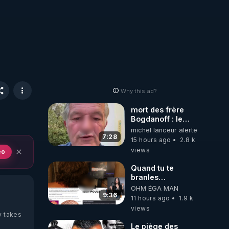
Why this ad?
mort des frère
Bogdanoff : le
mensonge d état
michel lanceur alerte
7:28
15 hours ago
2.8 k
views
eo
Quand tu te
branles
bonhomme tu
OHM ÉGA MAN
émets des ondes
9:36
11 hours ago
1.9 k
ils ont juste omis
views
de t'expliquer
y takes
Le piège des