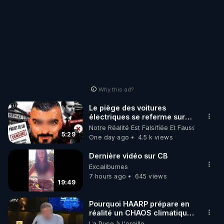
Why this ad?
Le piège des voitures
électriques se referme sur
les usagers !
Notre Réalité Est Falsifiée Et Fausse
5:29
One day ago
4.5 k views
Dernière vidéo sur CB
Excaliburnes
7 hours ago
645 views
19:49
Pourquoi HAARP prépare en
réalité un CHAOS climatique,
on répond
La Puce à l'oreille