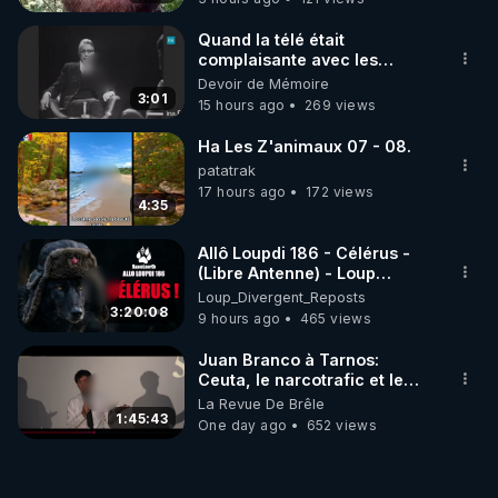
Quand la télé était
complaisante avec les
pédophiles
Devoir de Mémoire
3:01
15 hours ago
269 views
Ha Les Z'animaux 07 - 08.
patatrak
17 hours ago
172 views
4:35
Allô Loupdi 186 - Célérus -
(Libre Antenne) - Loup
Divergent 2026.08.06
Loup_Divergent_Reposts
3:20:08
9 hours ago
465 views
Juan Branco à Tarnos:
Ceuta, le narcotrafic et le
pouvoir en France
La Revue De Brêle
1:45:43
One day ago
652 views