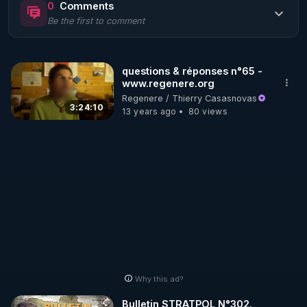
0
Comments
Be the first to comment
🌱 LE MAGAZINE RÉGÉNÈRE 

http://rgnr.li/ymag
questions & réponses n°65 -
www.regenere.org
🌱 LA BOUTIQUE DU MAGAZINE

Regenere / Thierry Casasnovas
Pour obtenir les anciens numéros que vous avez 
3:24:10
13 years ago
80 views
https://boutique.magazine-regenere.fr/
🌱 FIL TELEGRAM

Écoutez les podcasts gratuits de Thierry et les 
https://t.me/rgnr_fr
🌱 FACEBOOK

Why this ad?
http://rgnr.li/facebook
Bulletin STRATPOL N°302.