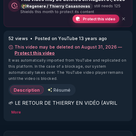
still needs 125
Regenere / Thierry Casasnovas
Shields this month to protect its content
Protect this video
52 views
Posted on YouTube 13 years ago
This video may be deleted on August 31, 2026 —
Protect this video
It was automatically imported from YouTube and replicated on
this platform.
In the case of a blockage, our system
automatically takes over. The YouTube video player remains
until the video is blocked.
Description
Résumé
🌱 LE RETOUR DE THIERRY EN VIDÉO (AVRIL 
2022)!

More
Découvrez la saison 2 des vidéos sur le nouveau 
https://www.rgnr.fr/presentation.html