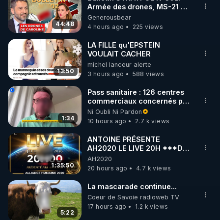
Armée des drones, MS-21 en
🌱 INSTAGRAM

série, missiles coréens.
Generousbear
07.08.2026.
44:48
4 hours ago
225 views
https://www.instagram.com/rdlr_thierrycasasnovas/
http://rgnr.li/instagram
LA FILLE qu'EPSTEIN
VOULAIT CACHER
michel lanceur alerte
🌱 LA NEWSLETTER

13:50
3 hours ago
588 views
Pour ne pas rater l’actualité RGNR (stages, 
Pass sanitaire : 126 centres
commerciaux concernés par
http://rgnr.li/news
l'obligation dans toute la
Ni Oubli Ni Pardon
France
1:34
10 hours ago
2.7 k views
🌱 VIDÉOS NON CENSURÉES SUR ODYSEE 

Toutes les vidéos Youtube sont aussi sur la 
ANTOINE PRÉSENTE
AH2020 LE LIVE 20H ***DU
06/08/2026***
AH2020
http://rgnr.li/odysee
1:35:50
20 hours ago
4.7 k views
🌱 LES STAGES EN PRÉSENTIEL

La mascarade continue...
Coeur de Savoie radioweb TV
17 hours ago
1.2 k views
http://rgnr.li/stages
5:22