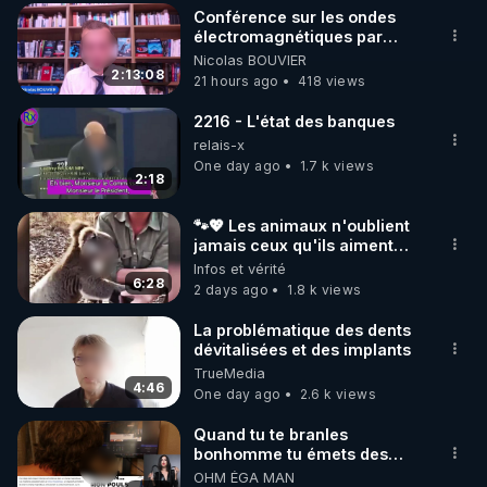
Conférence sur les ondes
▶ 30 jours gratuit sur l’application de méditation et 
électromagnétiques par
Grégoire Caustru et Bart de
Nicolas BOUVIER
de bien-être ENVOL :

Wever !
2:13:08
21 hours ago
418 views
Rendez-vous sur 
https://www.envol.app/code
 avec 
le code : REGENERE
2216 - L'état des banques
relais-x
One day ago
1.7 k views
2:18
🐾💖 Les animaux n'oublient
jamais ceux qu'ils aiment…
🥹❤️
Infos et vérité
6:28
2 days ago
1.8 k views
La problématique des dents
dévitalisées et des implants
TrueMedia
4:46
One day ago
2.6 k views
Quand tu te branles
bonhomme tu émets des
ondes ils ont juste omis de
OHM ÉGA MAN