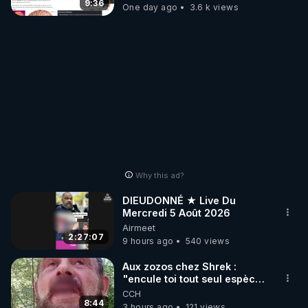
t'expliquer
9:36
One day ago
3.6 k views
Why this ad?
DIEUDONNÉ ★ Live Du
Mercredi 5 Août 2026
Airmeet
2:27:07
9 hours ago
540 views
Aux zozos chez Shrek :
"encule toi tout seul espèce
de mal polish"
CCH
8:44
3 hours ago
121 views