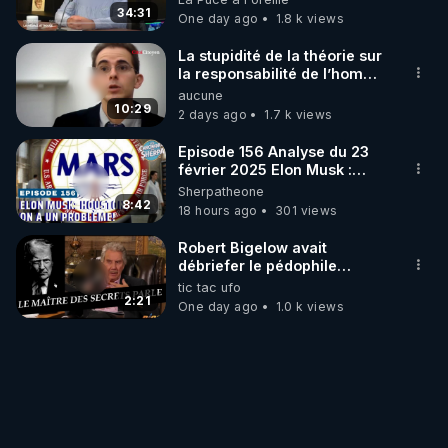
34:31
One day ago
1.8 k views
La stupidité de la théorie sur
la responsabilité de l’homme
concernant le dioxyde de
aucune
carbone.
10:29
2 days ago
1.7 k views
Episode 156 Analyse du 23
février 2025 Elon Musk :
Houston , on a un problème !
Sherpatheone
8:42
18 hours ago
301 views
Robert Bigelow avait
débriefer le pédophile
génocidaire de donald j
tic tac ufo
trump
2:21
One day ago
1.0 k views