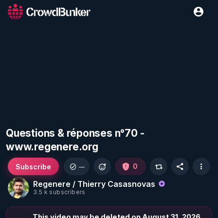
Questions & réponses n°70 -
www.regenere.org
Subscribe
0
—
Regenere / Thierry Casasnovas
3.5 k subscribers
This video may be deleted on August 31, 2026