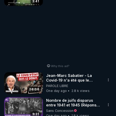
3:41
Why this ad?
Jean-Marc Sabatier - La
Covid-19 n'a été que le
début - L'ARNm & l'ARNm-aa
PAROLE LIBRE
jusqu où auront-t-il ?
26:06
One day ago
2.8 k views
Nombre de juifs disparus
entre 1941 et 1945 (Réponse
à mes accusateurs)
Sans Concession
9:31
One day ago
1.8 k views