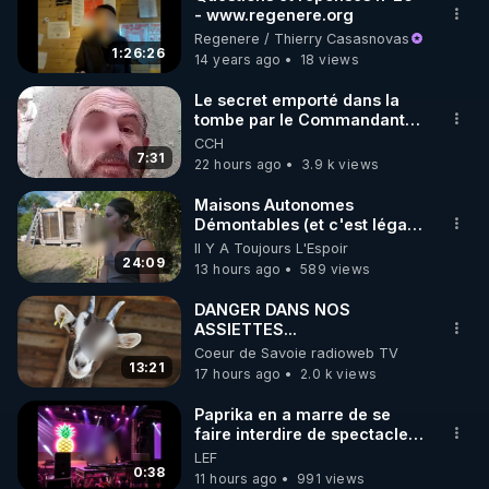
- www.regenere.org
🌱 INSTAGRAM

Regenere / Thierry Casasnovas
1:26:26
14 years ago
18 views
https://www.instagram.com/rdlr_thierrycasasnovas/
http://rgnr.li/instagram
Le secret emporté dans la
tombe par le Commandant
Cousteau le 25 juin 1997
CCH
🌱 LA NEWSLETTER

7:31
22 hours ago
3.9 k views
Pour ne pas rater l’actualité RGNR (stages, 
Maisons Autonomes
Démontables (et c'est légal).
http://rgnr.li/news
Visite éco village en
Il Y A Toujours L'Espoir
Bretagne
24:09
13 hours ago
589 views
🌱 VIDÉOS NON CENSURÉES SUR ODYSEE 

Toutes les vidéos Youtube sont aussi sur la 
DANGER DANS NOS
ASSIETTES...
Coeur de Savoie radioweb TV
http://rgnr.li/odysee
13:21
17 hours ago
2.0 k views
🌱 LES STAGES EN PRÉSENTIEL

Paprika en a marre de se
faire interdire de spectacle.
Elle décide donc de devenir
LEF
http://rgnr.li/stages
DJ !
0:38
11 hours ago
991 views