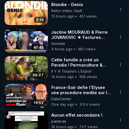
Blondie - Denis
▶ 30 jours gratuit sur l’application de méditation et 
Retro Video Vault
de bien-être ENVOL :

13 hours ago
451 views
2:15
Rendez-vous sur 
https://www.envol.app/code
 avec 
le code : REGENERE
Jacline MOURAUD & Pierre
JOVANOVIC ★ Factures
Impayées : Où Est Passé Le
Airmeet
Pognon ?
41:45
4 hours ago
180 views
Cette famille a créé un
Paradis ! Permaculture &
Autonomie
Il Y A Toujours L'Espoir
30:27
14 hours ago
198 views
France-Soir defie l'Elysee
une procedure inedite sur la
sante du president - Nexus
DataCenter
19:52
One day ago
3.0 k views
Aucun effet secondaire !.
patatrak
19 hours ago
737 views