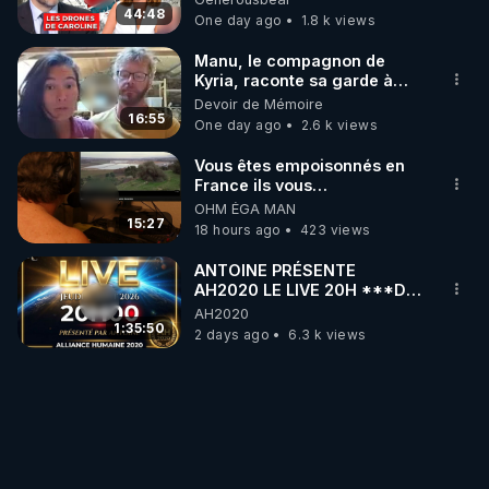
07.08.2026.
44:48
One day ago
1.8 k views
Manu, le compagnon de
Kyria, raconte sa garde à
vue musclée. PARTAGEZ!
Devoir de Mémoire
16:55
One day ago
2.6 k views
Vous êtes empoisonnés en
France ils vous
empoisonnent tranquille
OHM ÉGA MAN
15:27
18 hours ago
423 views
ANTOINE PRÉSENTE
AH2020 LE LIVE 20H ***DU
06/08/2026***
AH2020
1:35:50
2 days ago
6.3 k views