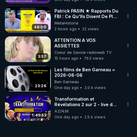
Patrick PASIN ★ Rapports Du
FBI : Ce Qu'Ils Disent De Plus
Grave Sur Hitler
MetaHistoria
48:00
2 hours ago
22 views
ATTENTION A VOS
ASSIETTES
Coeur de Savoie radioweb TV
3:57
15 hours ago
763 views
Les films de Ben Garneau =
2026-08-08
Ben Garneau
23:26
One day ago
2.0 k views
Transformation et
Révélations 2 sur 2 - live du
07/08/26
A.D.N.M
1:49:53
One day ago
2.5 k views