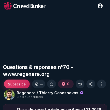
Questions & réponses n°70 -
www.regenere.org
Subscribe
0
—
Regenere / Thierry Casasnovas
3.5 k subscribers
This video may be deleted on August 31, 2026