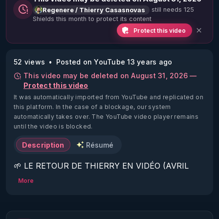
still needs 125
Regenere / Thierry Casasnovas
Shields this month to protect its content
Protect this video
52 views
Posted on YouTube 13 years ago
This video may be deleted on August 31, 2026 —
Protect this video
It was automatically imported from YouTube and replicated on
this platform.
In the case of a blockage, our system
automatically takes over. The YouTube video player remains
until the video is blocked.
Description
Résumé
🌱 LE RETOUR DE THIERRY EN VIDÉO (AVRIL 
2022)!

More
Découvrez la saison 2 des vidéos sur le nouveau 
https://www.rgnr.fr/presentation.html