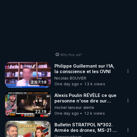
Why this ad?
Philippe Guillemant sur l’IA,
la conscience et les OVNI
Nicolas BOUVIER
2:07:19
One day ago
1.3 k views
Alexis Poulin RÉVÈLE ce que
personne n'ose dire sur
l'Union européenne (C'est
michel lanceur alerte
explosif)
22:19
One day ago
1.2 k views
Bulletin STRATPOL N°302.
Armée des drones, MS-21 en
série, missiles coréens.
Generousbear