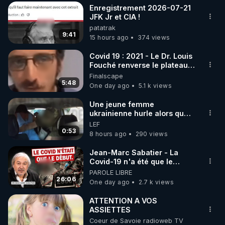
Enregistrement 2026-07-21
▶ 30 jours gratuit sur l’application de méditation et 
JFK Jr et CIA !
patatrak
de bien-être ENVOL :

9:41
15 hours ago
374 views
Rendez-vous sur 
https://www.envol.app/code
 avec 
le code : REGENERE
Covid 19 : 2021 - Le Dr. Louis
Fouché renverse le plateau
de CNews !
Finalscape
5:48
One day ago
5.1 k views
Une jeune femme
ukrainienne hurle alors que
son ptit ami est brutalement
LEF
enlevé par milice Zelensky
0:53
8 hours ago
290 views
Jean-Marc Sabatier - La
Covid-19 n'a été que le
début - L'ARNm & l'ARNm-aa
PAROLE LIBRE
jusqu où auront-t-il ?
26:06
One day ago
2.7 k views
ATTENTION A VOS
ASSIETTES
Coeur de Savoie radioweb TV