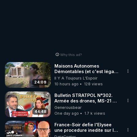
Why this ad?
Maisons Autonomes
Démontables (et c'est légal).
Visite éco village en
Il Y A Toujours L'Espoir
Bretagne
24:09
10 hours ago
128 views
Bulletin STRATPOL N°302.
Armée des drones, MS-21 en
série, missiles coréens.
Generousbear
07.08.2026.
44:48
One day ago
1.7 k views
France-Soir defie l'Elysee
une procedure inedite sur la
sante du president - Nexus
DataCenter