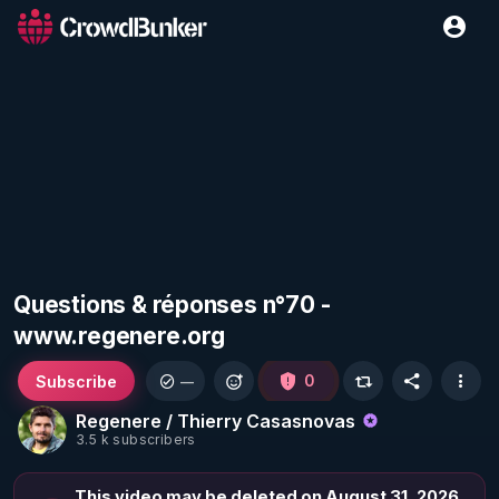
Questions & réponses n°70 -
www.regenere.org
Subscribe
0
—
Regenere / Thierry Casasnovas
3.5 k subscribers
This video may be deleted on August 31, 2026