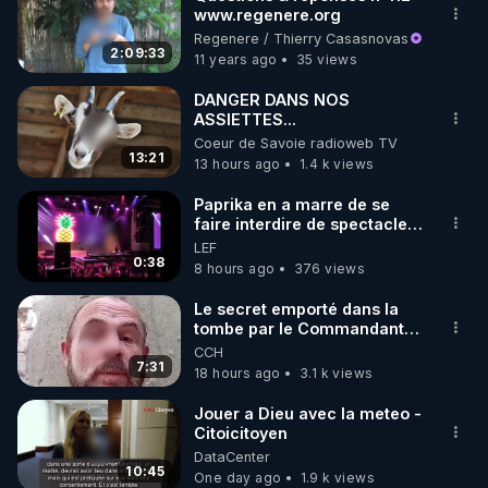
www.regenere.org
🌱 INSTAGRAM

Regenere / Thierry Casasnovas
2:09:33
11 years ago
35 views
https://www.instagram.com/rdlr_thierrycasasnovas/
http://rgnr.li/instagram
DANGER DANS NOS
ASSIETTES...
Coeur de Savoie radioweb TV
🌱 LA NEWSLETTER

13:21
13 hours ago
1.4 k views
Pour ne pas rater l’actualité RGNR (stages, 
Paprika en a marre de se
faire interdire de spectacle.
http://rgnr.li/news
Elle décide donc de devenir
LEF
DJ !
0:38
8 hours ago
376 views
🌱 VIDÉOS NON CENSURÉES SUR ODYSEE 

Toutes les vidéos Youtube sont aussi sur la 
Le secret emporté dans la
tombe par le Commandant
Cousteau le 25 juin 1997
CCH
http://rgnr.li/odysee
7:31
18 hours ago
3.1 k views
🌱 LES STAGES EN PRÉSENTIEL

Jouer a Dieu avec la meteo -
Citoicitoyen
DataCenter
http://rgnr.li/stages
10:45
One day ago
1.9 k views