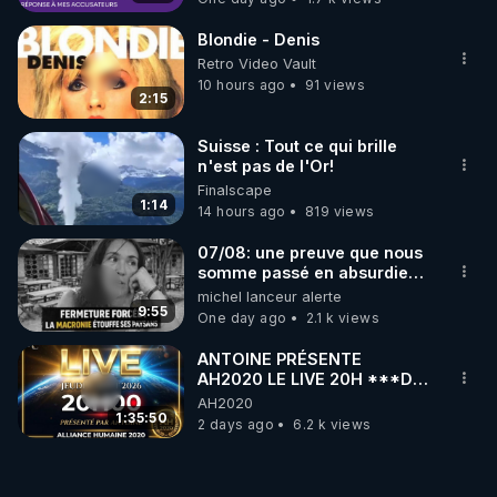
Blondie - Denis
Retro Video Vault
10 hours ago
91 views
2:15
Suisse : Tout ce qui brille
n'est pas de l'Or!
Finalscape
1:14
14 hours ago
819 views
07/08: une preuve que nous
somme passé en absurdie
une dictature qui veut faire
michel lanceur alerte
taire ses opposant !
9:55
One day ago
2.1 k views
ANTOINE PRÉSENTE
AH2020 LE LIVE 20H ***DU
06/08/2026***
AH2020
1:35:50
2 days ago
6.2 k views