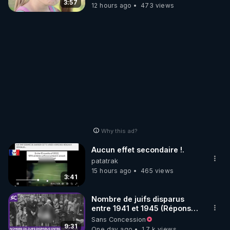
3:57
12 hours ago
473 views
Why this ad?
Aucun effet secondaire !.
patatrak
15 hours ago
465 views
3:41
Nombre de juifs disparus
entre 1941 et 1945 (Réponse
à mes accusateurs)
Sans Concession
9:31
One day ago
1.7 k views