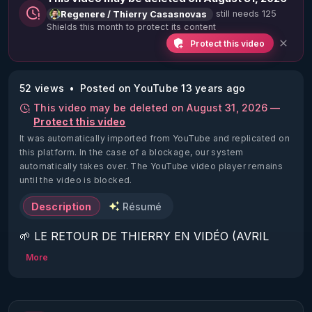
still needs 125
Regenere / Thierry Casasnovas
Shields this month to protect its content
Protect this video
52 views
Posted on YouTube 13 years ago
This video may be deleted on August 31, 2026 —
Protect this video
It was automatically imported from YouTube and replicated on
this platform.
In the case of a blockage, our system
automatically takes over. The YouTube video player remains
until the video is blocked.
Description
Résumé
🌱 LE RETOUR DE THIERRY EN VIDÉO (AVRIL 
2022)!

More
Découvrez la saison 2 des vidéos sur le nouveau 
https://www.rgnr.fr/presentation.html