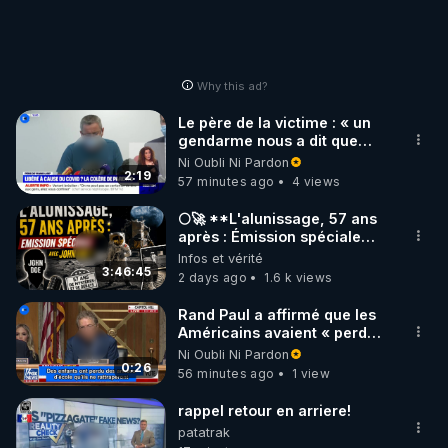
Why this ad?
Le père de la victime : « un
gendarme nous a dit que
c'était une libération
Ni Oubli Ni Pardon
anticipée Covid-19 »
2:19
57 minutes ago
4 views
🌕🚀 **L'alunissage, 57 ans
après : Émission spéciale
avec John Doe !** 👨 🚀✨
Infos et vérité
3:46:45
2 days ago
1.6 k views
Rand Paul a affirmé que les
Américains avaient « perdu
la liberté » de décider pour
Ni Oubli Ni Pardon
leur corps
0:26
56 minutes ago
1 view
rappel retour en arriere!
patatrak