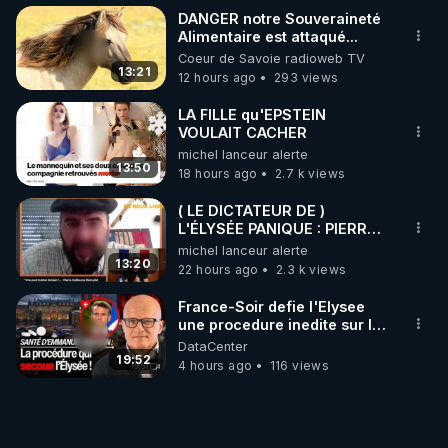
DANGER notre Souveraineté
Alimentaire est attaqué...
Coeur de Savoie radioweb TV
13:21
12 hours ago
293 views
LA FILLE qu'EPSTEIN
VOULAIT CACHER
michel lanceur alerte
13:50
18 hours ago
2.7 k views
( LE DICTATEUR DE )
L'ÉLYSÉE PANIQUE : PIERRE
GUILLAUME MERCADAL
michel lanceur alerte
BALANCE TOUT
13:20
22 hours ago
2.3 k views
France-Soir defie l'Elysee
une procedure inedite sur la
sante du president - Nexus
DataCenter
19:52
4 hours ago
116 views