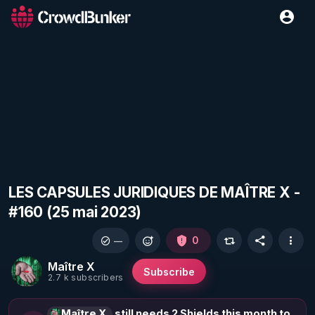
LES CAPSULES JURIDIQUES DE MAÎTRE X -
#160 (25 mai 2023)
0
—
Maître X
Subscribe
2.7 k subscribers
Maître X
still needs 2 Shields this month to