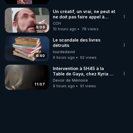
Un créatif, un vrai, ne peut et
ne doit pas faire appel à
l'intelligence artificielle
CCH
5:09
10 hours ago
78 views
Le scandale des livres
détruits
tourdedavid
6:40
9 hours ago
62 views
Intervention à 5H45 à la
Table de Gaya, chez Kyria et
Manu. 6/08/2026 PARTAGEZ
Devoir de Mémoire
!
11:07
9 hours ago
91 views