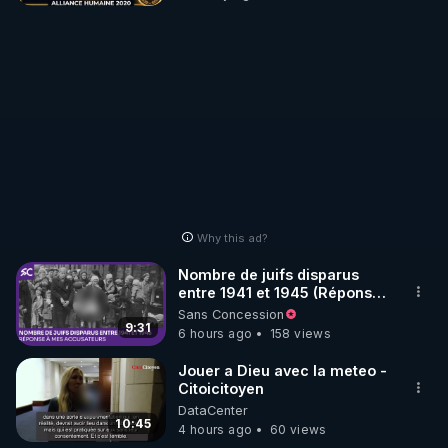
Why this ad?
Nombre de juifs disparus
entre 1941 et 1945 (Réponse
à mes accusateurs)
Sans Concession
9:31
6 hours ago
158 views
Jouer a Dieu avec la meteo -
Citoicitoyen
DataCenter
10:45
4 hours ago
60 views