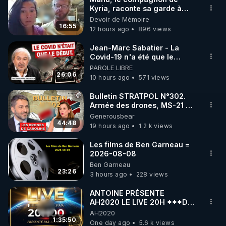
Kyria, raconte sa garde à
cour-supreme-sen-prend-au-confinement-covid-
vue musclée. PARTAGEZ!
Devoir de Mémoire
et-aux-politiques-vaccinales/
16:55
12 hours ago
896 views
Jean-Marc Sabatier - La
Covid-19 n'a été que le
début - L'ARNm & l'ARNm-aa
PAROLE LIBRE
jusqu où auront-t-il ?
26:06
10 hours ago
571 views
Bulletin STRATPOL N°302.
Armée des drones, MS-21 en
série, missiles coréens.
Generousbear
07.08.2026.
44:48
19 hours ago
1.2 k views
Les films de Ben Garneau =
2026-08-08
Ben Garneau
23:26
3 hours ago
228 views
ANTOINE PRÉSENTE
AH2020 LE LIVE 20H ***DU
06/08/2026***
AH2020
1:35:50
One day ago
5.6 k views