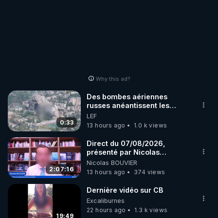
Why this ad?
Des bombes aériennes
russes anéantissent les
centres de contrôle de
LEF
drones de 3 brigades
0:33
13 hours ago
1.0 k views
ukrainienne
Direct du 07/08/2026,
présenté par Nicolas
BOUVIER
Nicolas BOUVIER
2:07:16
13 hours ago
374 views
Dernière vidéo sur CB
Excaliburnes
22 hours ago
1.3 k views
19:49