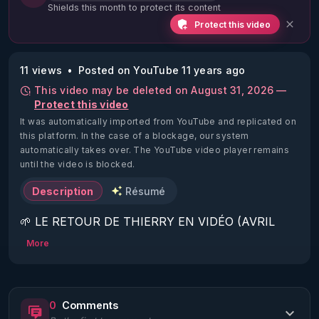
Shields this month to protect its content
Protect this video
11 views
Posted on YouTube 11 years ago
This video may be deleted on August 31, 2026 —
Protect this video
It was automatically imported from YouTube and replicated on
this platform.
In the case of a blockage, our system
automatically takes over. The YouTube video player remains
until the video is blocked.
Description
Résumé
🌱 LE RETOUR DE THIERRY EN VIDÉO (AVRIL 
2022)!

More
Découvrez la saison 2 des vidéos sur le nouveau 
https://www.rgnr.fr/presentation.html
0
Comments