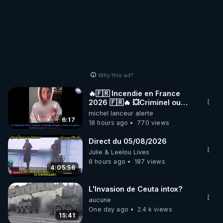
Why this ad?
🔥🇫🇷 Incendie en France
2026 🇫🇷🔥 💥Criminel ou
coincidence naturelle?💥
michel lanceur alerte
@NostraDamoucho
6:17
18 hours ago
770 views
Direct du 05/08/2026
Julie & Leelou Lives
8 hours ago
187 views
4:05:56
L'Invasion de Ceuta intox?
aucune
One day ago
2.4 k views
15:41