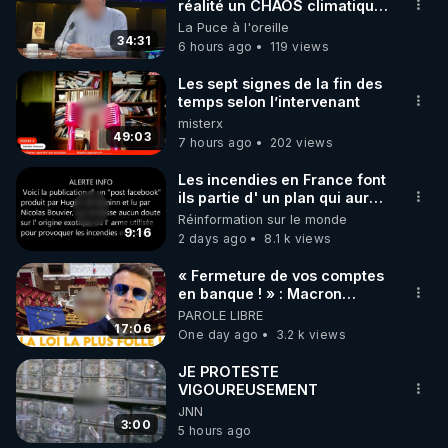
▶ 30 jours gratuit sur l’application de méditation et 
réalité un CHAOS climatique,
on répond
La Puce à l'oreille
de bien-être ENVOL :

34:31
6 hours ago
119 views
Rendez-vous sur 
https://www.envol.app/code
 avec 
le code : REGENERE
Les sept signes de la fin des
temps selon l’intervenant
misterx
49:03
7 hours ago
202 views
Les incendies en France font
ils partie d' un plan qui aurait
débuté le 11 septembre 2001
Réinformation sur le monde
?
9:16
2 days ago
8.1 k views
« Fermeture de vos comptes
en banque ! » : Macron
impose une loi folle !
PAROLE LIBRE
17:06
One day ago
3.2 k views
JE PROTESTE
VIGOUREUSEMENT
JNN
3:00
5 hours ago