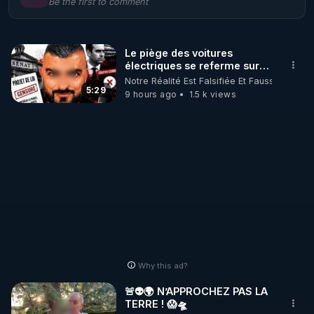
Be the first to comment
🌱 LE MAGAZINE RÉGÉNÈRE 

http://rgnr.li/ymag
Le piège des voitures
électriques se referme sur
🌱 LA BOUTIQUE DU MAGAZINE

les usagers !
Notre Réalité Est Falsifiée Et Fausse
Pour obtenir les anciens numéros que vous avez 
5:29
9 hours ago
1.5 k views
https://boutique.magazine-regenere.fr/
🌱 FIL TELEGRAM

Écoutez les podcasts gratuits de Thierry et les 
https://t.me/rgnr_fr
🌱 FACEBOOK

Why this ad?
http://rgnr.li/facebook
🚨👽🌍 N’APPROCHEZ PAS LA
TERRE ! 😱🛸
🌱 INSTAGRAM
