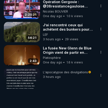
Opération Gergovie :
‪@38resistancegauloise‬
‪@MarionSigautOfficiel‬
Nicolas BOUVIER
‪@gladysriifard5710‬ Laëtitia
2:25:21
One day ago
1.0 k views
J’ai rencontré ceux qui
achètent des bunkers pour
survivre à la fin du monde
LEF
56:21
3 hours ago
29 views
La fusée New Glenn de Blue
Origin vient de partir en
fumée.
Platosphère
2:43
One day ago
1.6 k views
L'apocalypse des divulgations
3 hours ago