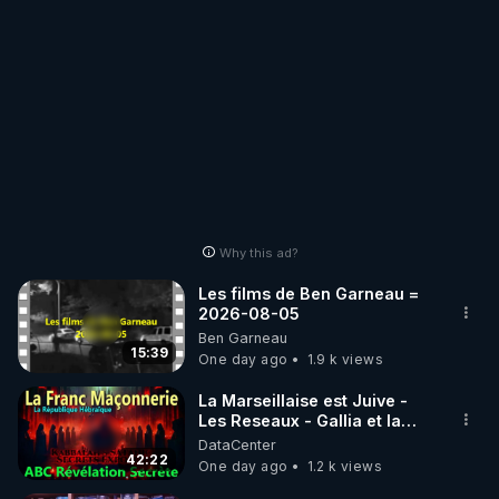
Why this ad?
Les films de Ben Garneau =
2026-08-05
Ben Garneau
15:39
One day ago
1.9 k views
La Marseillaise est Juive -
Les Reseaux - Gallia et la
France - Symbolisme
DataCenter
42:22
One day ago
1.2 k views