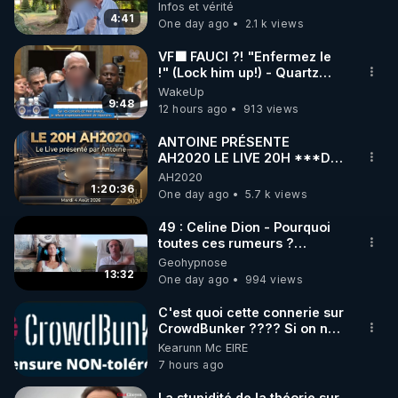
Infos et vérité
4:41
One day ago
2.1 k views
https://www.instagram.com/rdlr_thierrycasasnovas/
http://rgnr.li/instagram
VF🟩 FAUCI ?! "Enfermez le
!" (Lock him up!) - Quartz
Traduction
WakeUp
🌱 LA NEWSLETTER

9:48
12 hours ago
913 views
Pour ne pas rater l’actualité RGNR (stages, 
ANTOINE PRÉSENTE
AH2020 LE LIVE 20H ***DU
http://rgnr.li/news
04/08/2026*** 📷LE
AH2020
GRAND RÉVEIL EST EN
1:20:36
One day ago
5.7 k views
🌱 VIDÉOS NON CENSURÉES SUR ODYSEE 

MARCHE 📷
Toutes les vidéos Youtube sont aussi sur la 
49 : Celine Dion - Pourquoi
toutes ces rumeurs ?
Enquête sous hypnose
Geohypnose
http://rgnr.li/odysee
13:32
One day ago
994 views
🌱 LES STAGES EN PRÉSENTIEL

C'est quoi cette connerie sur
CrowdBunker ???? Si on ne
peut plus publier, c'est un
Kearunn Mc EIRE
http://rgnr.li/stages
peu de la censure. Ne payez
7 hours ago
pas les boucliers pour voir
mes vidéos, c'est une
_________

La stupidité de la théorie sur