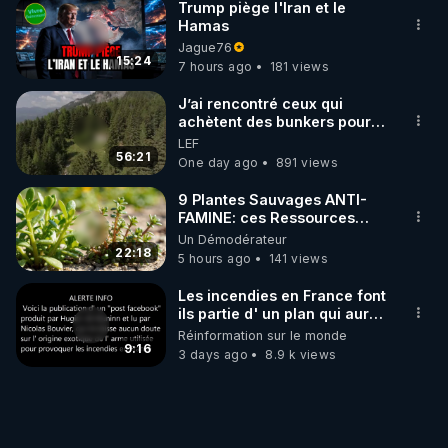
Trump piège l'Iran et le
Hamas
Jague76
15:24
7 hours ago
181 views
J’ai rencontré ceux qui
achètent des bunkers pour
survivre à la fin du monde
LEF
56:21
One day ago
891 views
9 Plantes Sauvages ANTI-
FAMINE: ces Ressources
NUTRITIVES&MéDICINALES"gratuite
Un Démodérateur
JARDIN&des Haies
22:18
5 hours ago
141 views
Les incendies en France font
ils partie d' un plan qui aurait
débuté le 11 septembre 2001
Réinformation sur le monde
?
9:16
3 days ago
8.9 k views