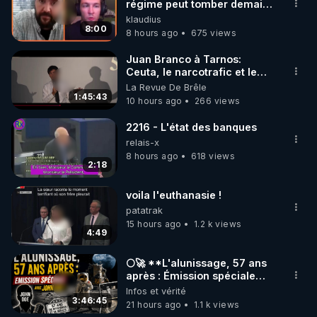
▶ 30 jours gratuit sur l’application de méditation et 
régime peut tomber demain !
»
klaudius
de bien-être ENVOL :

8:00
8 hours ago
675 views
Rendez-vous sur 
https://www.envol.app/code
 avec 
le code : REGENERE
Juan Branco à Tarnos:
Ceuta, le narcotrafic et le
pouvoir en France
La Revue De Brêle
1:45:43
10 hours ago
266 views
2216 - L'état des banques
relais-x
8 hours ago
618 views
2:18
voila l'euthanasie !
patatrak
15 hours ago
1.2 k views
4:49
🌕🚀 **L'alunissage, 57 ans
après : Émission spéciale
avec John Doe !** 👨 🚀✨
Infos et vérité
3:46:45
21 hours ago
1.1 k views