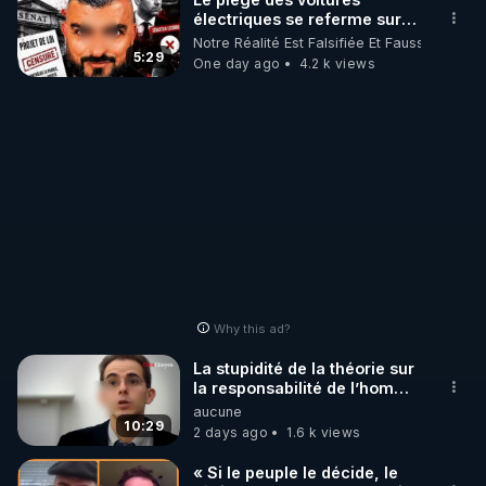
électriques se referme sur
les usagers !
Notre Réalité Est Falsifiée Et Fausse
LES CODES PROMO DES PARTENAIRES

5:29
One day ago
4.2 k views
▶ 10 % de réduction sur toute la boutique 
WARMCOOK (Kuvings) : 

Rendez-vous sur : 
http://rgnr.li/warmcook
 avec le 
code : REGENERE10

▶ 10 % de réduction sur une sélection de produits 
de la boutique VIDYA : 

Rendez-vous sur : 
http://rgnr.li/vidya
 avec le code : 
REGENERE10

Why this ad?
▶ 10 % de réduction sur les extracteurs de la 
La stupidité de la théorie sur
marque SANA : 

la responsabilité de l’homme
concernant le dioxyde de
aucune
Rendez-vous sur 
http://rgnr.li/lechoubrave
 avec le 
carbone.
10:29
2 days ago
1.6 k views
code : REGENERE10

« Si le peuple le décide, le