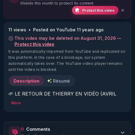
Shields this month to protect its content
Protect this video
11 views
Posted on YouTube 11 years ago
This video may be deleted on August 31, 2026 —
Protect this video
It was automatically imported from YouTube and replicated on
this platform.
In the case of a blockage, our system
automatically takes over. The YouTube video player remains
until the video is blocked.
Description
Résumé
🌱 LE RETOUR DE THIERRY EN VIDÉO (AVRIL 
2022)!

More
Découvrez la saison 2 des vidéos sur le nouveau 
https://www.rgnr.fr/presentation.html
0
Comments