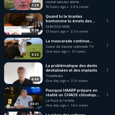
michel lanceur alerte
7:28
16 hours ago
2.9 k views
https://www.instagram.com/rdlr_thierrycasasnovas/
http://rgnr.li/instagram
Quand tu te branles
bonhomme tu émets des
ondes ils ont juste omis de
OHM ÉGA MAN
🌱 LA NEWSLETTER

t'expliquer
9:36
13 hours ago
2.0 k views
Pour ne pas rater l’actualité RGNR (stages, 
La mascarade continue...
http://rgnr.li/news
Coeur de Savoie radioweb TV
One hour ago
31 views
5:22
🌱 VIDÉOS NON CENSURÉES SUR ODYSEE 

Toutes les vidéos Youtube sont aussi sur la 
La problématique des dents
dévitalisées et des implants
TrueMedia
http://rgnr.li/odysee
4:46
One day ago
2.1 k views
🌱 LES STAGES EN PRÉSENTIEL

Pourquoi HAARP prépare en
réalité un CHAOS climatique,
on répond
La Puce à l'oreille
http://rgnr.li/stages
34:31
One day ago
1.6 k views
_________

Le piège des voitures