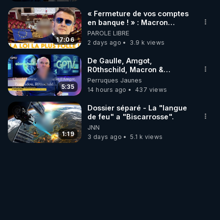
« Fermeture de vos comptes
en banque ! » : Macron
impose une loi folle !
PAROLE LIBRE
17:06
2 days ago
3.9 k views
De Gaulle, Amgot,
R0thschild, Macron &
Pompidou… Macron Claude
Perruques Jaunes
Janvier, GPTV, 18 X 2024
5:35
14 hours ago
437 views
Dossier séparé - La "langue
de feu" a "Biscarrosse".
JNN
1:19
3 days ago
5.1 k views