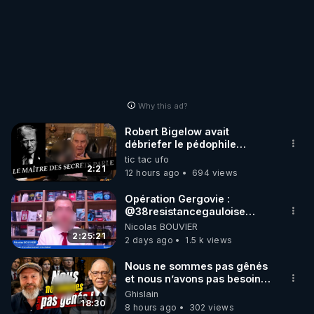
Why this ad?
Robert Bigelow avait
débriefer le pédophile
génocidaire de donald j
tic tac ufo
trump
2:21
12 hours ago
694 views
Opération Gergovie :
‪@38resistancegauloise‬
‪@MarionSigautOfficiel‬
Nicolas BOUVIER
‪@gladysriifard5710‬ Laëtitia
2:25:21
2 days ago
1.5 k views
Nous ne sommes pas gênés
et nous n’avons pas besoin
de nous excuser ! #jw
Ghislain
#jehovah #collegecentral
18:30
8 hours ago
302 views