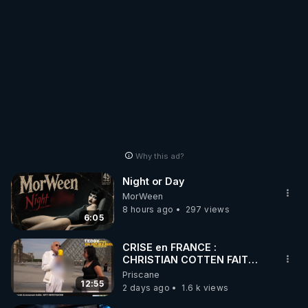
Why this ad?
Night or Day
MorWeen
8 hours ago
297 views
6:05
CRISE en FRANCE :
CHRISTIAN COTTEN FAIT
une étrange découverte
Priscane
12:55
2 days ago
1.6 k views