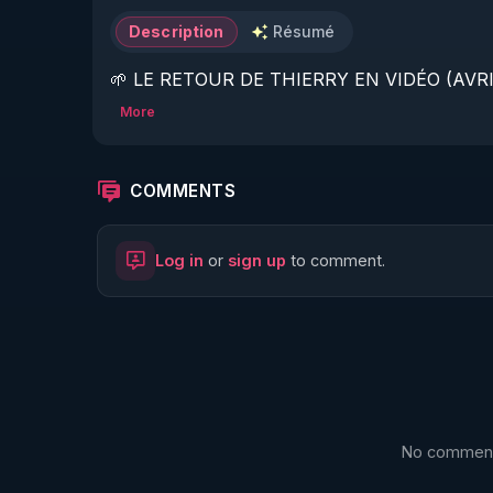
Description
Résumé
🌱 LE RETOUR DE THIERRY EN VIDÉO (AVRIL
More
https://www.rgnr.fr/presentation.html
🌱 LE MAGAZINE RÉGÉNÈRE 

COMMENTS
http://rgnr.li/ymag
Log in
or
sign up
to comment.
🌱 LA BOUTIQUE DU MAGAZINE

https://boutique.magazine-regenere.fr/
🌱 FIL TELEGRAM

https://t.me/rgnr_fr
No comments