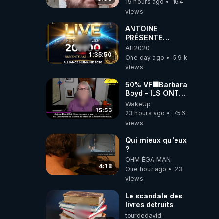
19 hours ago
164
l'intelligence
views
artificielle
ANTOINE
PRÉSENTE
AH2020 LE LIVE
AH2020
20H ***DU
1:35:50
One day ago
5.9 k
06/08/2026***
views
50% VF🟩Barbara
Boyd - ILS ONT
MENTI SUR TOUT
WakeUp
-Jocelyne
15:56
23 hours ago
756
Traduction
views
Qui mieux qu'eux
?
OHM ÉGA MAN
4:18
One hour ago
23
views
Le scandale des
livres détruits
tourdedavid