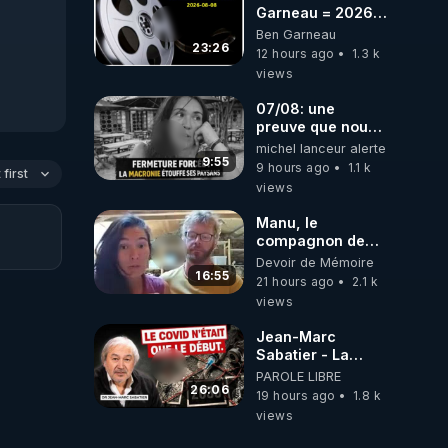
Garneau = 2026-
08-08
Ben Garneau
23:26
12 hours ago
1.3 k
views
07/08: une
preuve que nous
somme passé en
michel lanceur alerte
absurdie une
9:55
9 hours ago
1.1 k
first
dictature qui veut
views
faire taire ses
opposant !
Manu, le
compagnon de
Kyria, raconte sa
Devoir de Mémoire
garde à vue
16:55
21 hours ago
2.1 k
musclée.
views
PARTAGEZ!
Jean-Marc
Sabatier - La
Covid-19 n'a été
PAROLE LIBRE
que le début -
26:06
19 hours ago
1.8 k
L'ARNm &
views
l'ARNm-aa jusqu
où auront-t-il ?