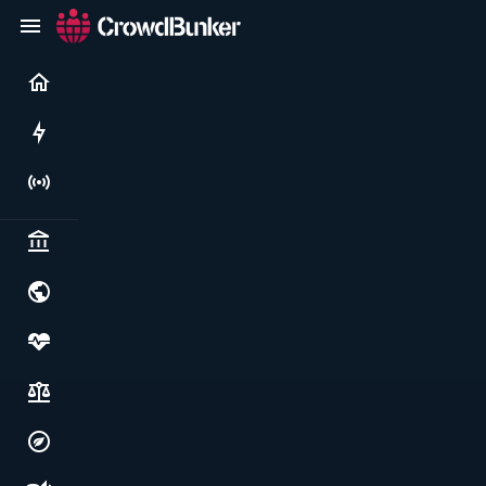
Current
Rushes
Live
Politics & institutions
World & geopolitics
Health, food & wellbeing
Society, justice & freedoms
Economy, environment & technology