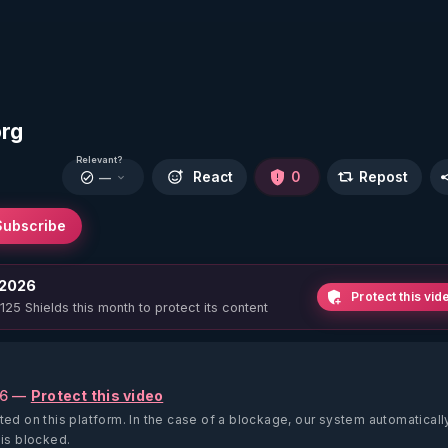
org
Relevant?
React
0
Repost
—
Subscribe
 2026
Protect this vid
 125 Shields this month to protect its content
26 —
Protect this video
ted on this platform.
In the case of a blockage, our system automaticall
 is blocked.