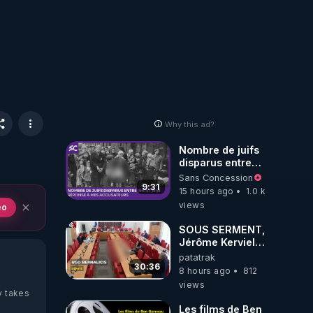
Why this ad?
Nombre de juifs
disparus entre
1941 et 1945
Sans Concession
(Réponse à mes
9:31
15 hours ago
1.0 k
accusateurs)
views
eo
SOUS SERMENT,
Jérôme Kerviel
balance tout à
patatrak
l'Assemblée !
30:36
8 hours ago
812
views
y takes
Les films de Ben