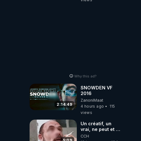
Why this ad?
SNOWDEN VF
2016
ZanoniMaat
2:14:49
4 hours ago
115
views
Un créatif, un
vrai, ne peut et ne
doit pas faire
CCH
appel à
5:09