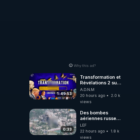
Why this ad?
Transformation et
Révélations 2 sur
2 - live du
A.D.N.M
07/08/26
1:49:53
20 hours ago
2.0 k
views
Des bombes
aériennes russes
anéantissent les
LEF
centres de
0:33
22 hours ago
1.8 k
contrôle de
views