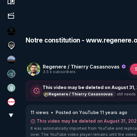
Science, history & spirituality
Culture, media & entertainment
La vérité
Notre constitution - www.regenere.
Notre Réalité Est Falsifiée Et Fausse
michel lanceur alerte
Regenere / Thierry Casasnovas
3.5 k subscribers
Réinformation sur le monde
g
This video may be deleted on August 31,
gilo59
still needs
Regenere / Thierry Casasnovas
Magazine Nexus
11 views
Posted on YouTube 11 years ago
▼
View More
This video may be deleted on August 31, 20
It was automatically imported from YouTube and replica
over. The YouTube video player remains until the video