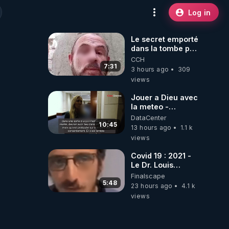
Log in
Le secret emporté
dans la tombe par
le Commandant
CCH
Cousteau le 25
7:31
3 hours ago
309
juin 1997
views
Jouer a Dieu avec
la meteo -
Citoicitoyen
DataCenter
10:45
13 hours ago
1.1 k
views
Covid 19 : 2021 -
Le Dr. Louis
Fouché renverse
Finalscape
le plateau de
5:48
23 hours ago
4.1 k
CNews !
views