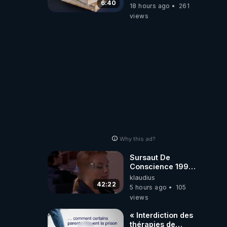
6:40
18 hours ago
261
views
Why this ad?
Sursaut De
Conscience 1998
- toujours
klaudius
d'actualité ....Au
42:22
5 hours ago
105
Dela Du Réel
views
« Interdiction des
thérapies de