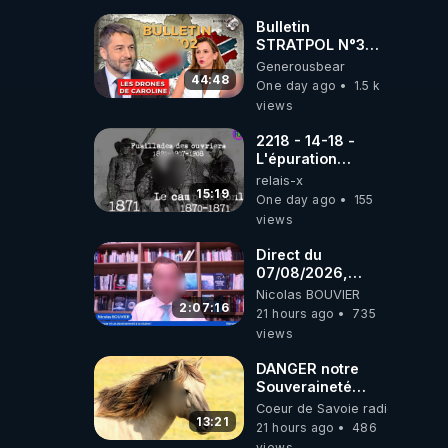
drones de 3
brigades
Bulletin
ukrainienne
STRATPOL N°302.
Armée des
Generousbear
drones, MS-21 en
44:48
One day ago
1.5 k
série, missiles
views
coréens.
07.08.2026.
2218 - 14-18 -
L'épuration
républicaine
relais-x
organisée par les
15:19
One day ago
155
frères de la
views
truelle
Direct du
07/08/2026,
présenté par
Nicolas BOUVIER
Nicolas BOUVIER
2:07:16
21 hours ago
735
views
DANGER notre
Souveraineté
Alimentaire est
Coeur de Savoie radioweb TV
attaqué...
13:21
21 hours ago
486
views