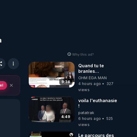
a
Why this ad?
Quand tu te
branles
bonhomme tu
OHM ÉGA MAN
émets des ondes
9:36
4 hours ago
327
el
ils ont juste omis
views
de t'expliquer
voila l'euthanasie
!
patatrak
4:49
6 hours ago
525
views
Le parcours des