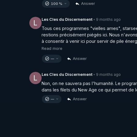
https://crowdbunker.com/v/KSZtHste
Answer
100 %
9 months ago
Les Cles du Discernement
•
L
https://rumble.com/v6vs00h-s5e85-alandra-
Tous ces programmes "vielles ames", starsee
tra.html?e9s=src_v1_clr%2Csrc_v1_ucp_a
restions précisément piégés ici. Nous n'avons
à consentir à venir ici pour servir de pile éne
MERCI DE VOTER POUR CETTE VIDEO EN CL
Read more
Answer
—
MERCI DE ME SOUTENIR EN CLIQUANT EN
9 months ago
Les Cles du Discernement
•
L
Non, on ne sauvera pas l'humanité. Le programm
https://crowdbunker.com/@bestofcomputer
dans les filets du New Age ce qui permet de le
Answer
—
https://www.youtube.com/@bestofcomputer
https://vk.com/bestofcomputer