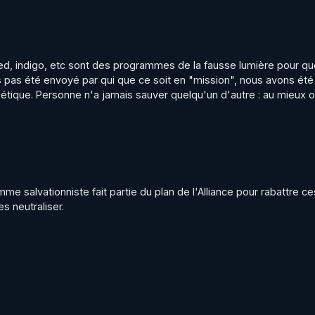
markman-the-montauk-project-ssp-time-travel-consciousn
d, indigo, etc sont des programmes de la fausse lumière pour qu
 pas été envoyé par qui que ce soit en "mission", nous avons été
rgétique. Personne n'a jamais sauver quelqu'un d'autre : au mieux on
IQUANT SUR ^ EN BAS A DROITE OU EST ECRIT "P 50%"
 BAS A DROITE SUR "SOUTENIR" (CROWDBUNKER).

e salvationniste fait partie du plan de l'Alliance pour rabattre c
s neutraliser.