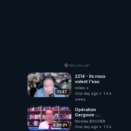
 / 
nt pas 
Why this ad?
2214 - Ils nous
volent l'eau
3-
relais-x
11:47
One day ago
1.4 k
views
Opération
Gergovie :
‪@38resistancegauloise‬
Nicolas BOUVIER
‪@MarionSigautOfficiel‬
2:25:21
One day ago
1.3 k
‪@gladysriifard5710‬