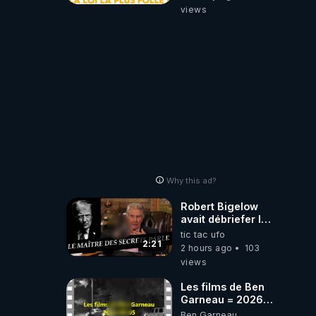
une loi folle !
views
Why this ad?
Robert Bigelow
avait débriefer le
pédophile
tic tac ufo
génocidaire de
2:21
2 hours ago
103
donald j trump
views
Les films de Ben
Garneau = 2026-
08-05
Ben Garneau