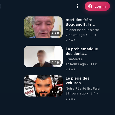
Log in
mort des frère
Bogdanoff : le
mensonge d état
michel lanceur alerte
7:28
7 hours ago
1.3 k
views
La problématique
des dents
dévitalisées et
TrueMedia
des implants
4:46
17 hours ago
1.1 k
views
Le piège des
voitures
électriques se
Notre Réalité Est Falsifiée Et F
referme sur les
5:29
21 hours ago
3.4 k
usagers !
views