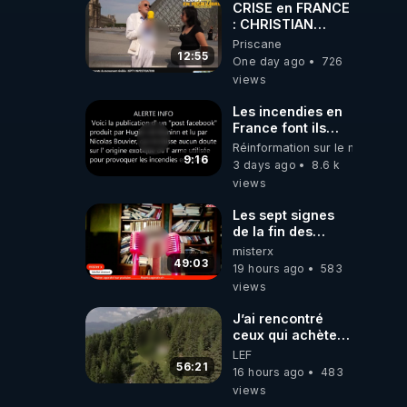
RÉVEIL EST EN
CRISE en FRANCE
MARCHE 📷
: CHRISTIAN
COTTEN FAIT une
Priscane
étrange
12:55
One day ago
726
découverte
views
Les incendies en
France font ils
partie d' un plan
Réinformation sur le monde
qui aurait débuté
9:16
3 days ago
8.6 k
le 11 septembre
views
2001 ?
Les sept signes
de la fin des
temps selon
misterx
l’intervenant
49:03
19 hours ago
583
views
J’ai rencontré
ceux qui achètent
des bunkers pour
LEF
survivre à la fin
56:21
16 hours ago
483
du monde
views