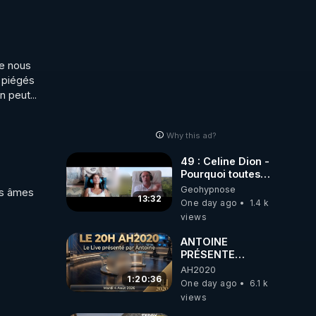
ess-
e nous 
 piégés 
 peut...
 !!!

Why this ad?
49 : Celine Dion -
Pourquoi toutes
ces rumeurs ?
Geohypnose
es âmes 
Enquête sous
13:32
One day ago
1.4 k
hypnose
views
ANTOINE
PRÉSENTE
AH2020 LE LIVE
AH2020
20H ***DU
1:20:36
One day ago
6.1 k
04/08/2026***
views
📷LE GRAND