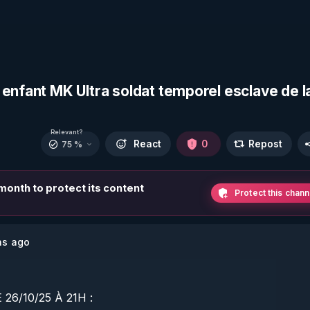
enfant MK Ultra soldat temporel esclave de l
Relevant?
React
0
Repost
75 %
 month to protect its content
Protect this chann
hs ago
/10/25 À 21H :
