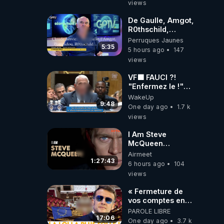
views
Laëtitia
De Gaulle, Amgot,
R0thschild,
Macron &
Perruques Jaunes
Pompidou…
5:35
5 hours ago
147
Macron Claude
views
Janvier, GPTV, 18
X 2024
VF🟩 FAUCI ?!
"Enfermez le !"
(Lock him up!) -
WakeUp
Quartz Traduction
9:48
One day ago
1.7 k
views
I Am Steve
McQueen
⎮Documentaire
Airmeet
ARTE ⎮ Cinema
1:27:43
6 hours ago
104
views
« Fermeture de
vos comptes en
banque ! » :
PAROLE LIBRE
Macron impose
17:06
One day ago
3.7 k