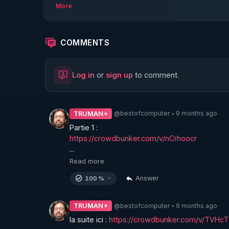
La Vérité en Questions Vue du Star-Force Café
More
Invité :

Alandra.

Sujet :

COMMENTS
Témoignage d'un survivant enfant MK Ultra sol
Log in
or
sign up
to comment.
https://crowdbunker.com/v/nCrhoocr
@bestofcomputer
9 months ago
TRUMAN+
•
https://crowdbunker.com/v/AN5MMh5x
https://crowdbunker.com/v/nCrhoocr
...
https://crowdbunker.com/v/tRXHFqj8
Read more
Answer
100 %
https://crowdbunker.com/v/TVHcT9Lw
@bestofcomputer
9 months ago
TRUMAN+
•
la suite ici : 
https://crowdbunker.com/v/TVHc