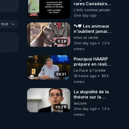
rares Canadairs
utilisés en
L'info comme jamais
Gironde, juste
One day ago
protéger les
riches donc la
first
🐾💖 Les animaux
mafia ! 😒🤢😡
n'oublient jamais
https://odysee.com/@ano
ceux qu'ils
Infos et vérité
aiment… 🥹❤️
6:28
One day ago
1.3 k
views
Pourquoi HAARP
prépare en réalité
un CHAOS
La Puce à l'oreille
climatique, on
34:31
18 hours ago
854
répond
views
La stupidité de la
théorie sur la
responsabilité de
aucune
l’homme
10:29
One day ago
1.4 k
concernant le
views
dioxyde de
carbone.