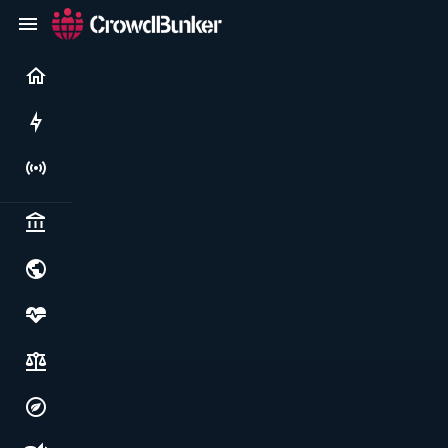
Current
Rushes
Live
Politics & institutions
World & geopolitics
Health, food & wellbeing
Society, justice & freedoms
Economy, environment & technology