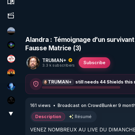
Science, history & spirituality
Culture, media & entertainment
michel lanceur alerte
Alandra : Témoignage d'un survivant 
Fausse Matrice (3)
WakeUp
TRUMAN+
JSF - TV
Subscribe
3.3 k subscribers
OHM ÉGA MAN
TRUMAN+
still needs 44 Shields this
AH2020
La vérité
161 views
Broadcast on CrowdBunker 9 mont
▼
View More
Description
Résumé
VENEZ NOMBREUX AU LIVE DU DIMANCHE 26