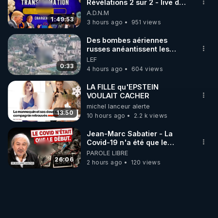
Révélations 2 sur 2 - live du
07/08/26
A.D.N.M
1:49:53
3 hours ago
951 views
Des bombes aériennes
russes anéantissent les
centres de contrôle de
LEF
drones de 3 brigades
0:33
4 hours ago
604 views
ukrainienne
LA FILLE qu'EPSTEIN
VOULAIT CACHER
michel lanceur alerte
13:50
10 hours ago
2.2 k views
Jean-Marc Sabatier - La
Covid-19 n'a été que le
début - L'ARN messager
PAROLE LIBRE
jusqu où ira-t-il ?
26:06
2 hours ago
120 views