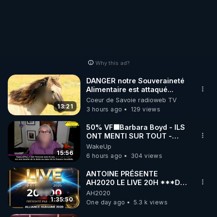
Why this ad?
DANGER notre Souveraineté
Alimentaire est attaqué...
Coeur de Savoie radioweb TV
13:21
3 hours ago
129 views
50% VF🟩Barbara Boyd - ILS
ONT MENTI SUR TOUT -
Jocelyne Traduction
WakeUp
15:56
6 hours ago
304 views
ANTOINE PRÉSENTE
AH2020 LE LIVE 20H ***DU
06/08/2026***
AH2020
1:35:50
One day ago
5.3 k views