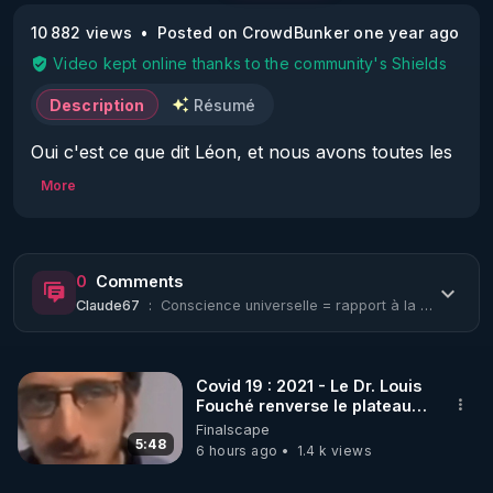
10 882 views
Posted on CrowdBunker one year ago
Video kept online thanks to the community's Shields
Description
Résumé
Oui c'est ce que dit Léon, et nous avons toutes les 
raisons de le croire.
More
0
Comments
Claude67
:
Conscience universelle = rapport à la physique quantique
Covid 19 : 2021 - Le Dr. Louis
Fouché renverse le plateau
de CNews !
Finalscape
5:48
6 hours ago
1.4 k views