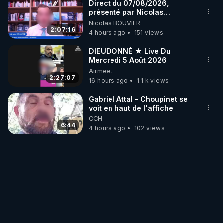
Direct du 07/08/2026,
présenté par Nicolas
BOUVIER
Nicolas BOUVIER
2:07:16
4 hours ago
151 views
DIEUDONNÉ ★ Live Du
Mercredi 5 Août 2026
Airmeet
2:27:07
16 hours ago
1.1 k views
Gabriel Attal - Choupinet se
voit en haut de l'affiche
CCH
6:44
4 hours ago
102 views