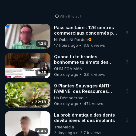
Why this ad?
Pass sanitaire : 126 centres
commerciaux concernés par
l'obligation dans toute la
Ni Oubli Ni Pardon
France
1:34
17 hours ago
3.9 k views
Quand tu te branles
bonhomme tu émets des
ondes ils ont juste omis de
OHM ÉGA MAN
t'expliquer
9:35
One day ago
3.9 k views
9 Plantes Sauvages ANTI-
FAMINE: ces Ressources
NUTRITIVES&MéDICINALES"gratuite
Un Démodérateur
JARDIN&des Haies
22:18
One day ago
474 views
La problématique des dents
dévitalisées et des implants
TrueMedia
4:46
2 days ago
2.7 k views