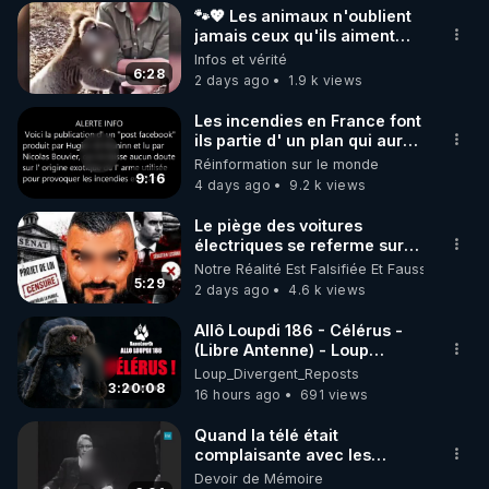
🐾💖 Les animaux n'oublient
jamais ceux qu'ils aiment…
🥹❤️
Infos et vérité
6:28
2 days ago
1.9 k views
Les incendies en France font
ils partie d' un plan qui aurait
débuté le 11 septembre 2001
Réinformation sur le monde
?
9:16
4 days ago
9.2 k views
Le piège des voitures
électriques se referme sur
les usagers !
Notre Réalité Est Falsifiée Et Fausse
5:29
2 days ago
4.6 k views
Allô Loupdi 186 - Célérus -
(Libre Antenne) - Loup
Divergent 2026.08.06
Loup_Divergent_Reposts
3:20:08
16 hours ago
691 views
Quand la télé était
complaisante avec les
pédophiles
Devoir de Mémoire