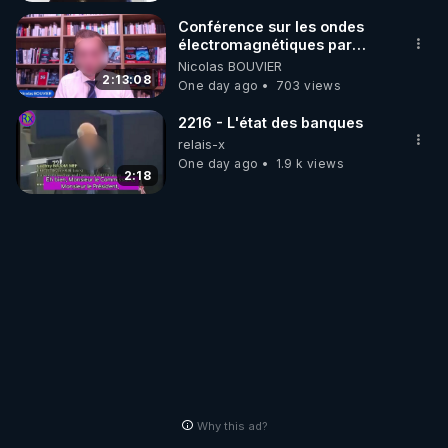
Conférence sur les ondes
électromagnétiques par
Grégoire Caustru et Bart de
Nicolas BOUVIER
Wever !
2:13:08
One day ago
703 views
2216 - L'état des banques
relais-x
One day ago
1.9 k views
2:18
Why this ad?