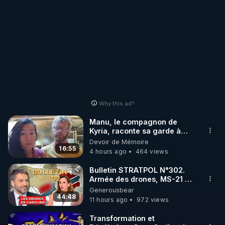
Why this ad?
Manu, le compagnon de
Kyria, raconte sa garde à
vue musclée. PARTAGEZ!
Devoir de Mémoire
16:55
4 hours ago
464 views
Bulletin STRATPOL N°302.
Armée des drones, MS-21 en
série, missiles coréens.
Generousbear
07.08.2026.
44:48
11 hours ago
972 views
Transformation et