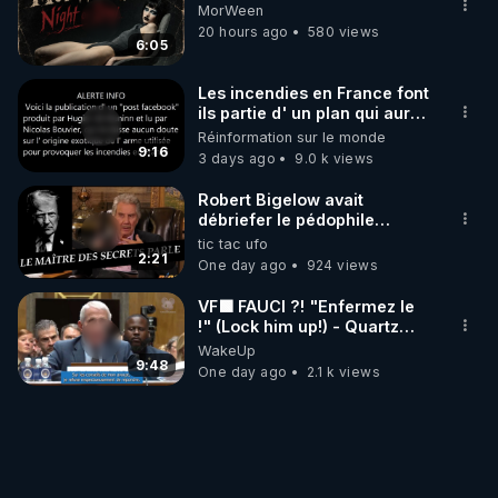
MorWeen
20 hours ago
580 views
6:05
Les incendies en France font
ils partie d' un plan qui aurait
débuté le 11 septembre 2001
Réinformation sur le monde
?
9:16
3 days ago
9.0 k views
Robert Bigelow avait
débriefer le pédophile
génocidaire de donald j
tic tac ufo
trump
2:21
One day ago
924 views
VF🟩 FAUCI ?! "Enfermez le
!" (Lock him up!) - Quartz
Traduction
WakeUp
9:48
One day ago
2.1 k views