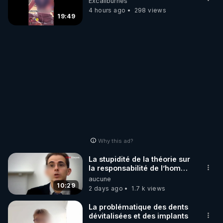
Excaliburnes
4 hours ago
298 views
19:49
Why this ad?
La stupidité de la théorie sur
la responsabilité de l’homme
concernant le dioxyde de
aucune
carbone.
10:29
2 days ago
1.7 k views
La problématique des dents
dévitalisées et des implants