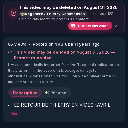
This video may be deleted on August 31, 2026
still needs 125
Regenere / Thierry Casasnovas
Shields this month to protect its content
Protect this video
65 views
Posted on YouTube 11 years ago
This video may be deleted on August 31, 2026 —
Protect this video
It was automatically imported from YouTube and replicated on
this platform.
In the case of a blockage, our system
automatically takes over. The YouTube video player remains
until the video is blocked.
Description
Résumé
🌱 LE RETOUR DE THIERRY EN VIDÉO (AVRIL 
2022)!

More
Découvrez la saison 2 des vidéos sur le nouveau 