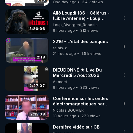
t'expliquer
9:36
One day ago
3.4 k views
code : REGENERE10

Allô Loupdi 186 - Célérus -
▶ 30 jours gratuit sur l’application de méditation et 
(Libre Antenne) - Loup
Divergent 2026.08.06
Loup_Divergent_Reposts
de bien-être ENVOL :

3:20:08
6 hours ago
312 views
Rendez-vous sur 
https://www.envol.app/code
 avec 
le code : REGENERE
2216 - L'état des banques
relais-x
21 hours ago
1.5 k views
2:18
DIEUDONNÉ ★ Live Du
Mercredi 5 Août 2026
Airmeet
2:27:07
6 hours ago
333 views
Conférence sur les ondes
électromagnétiques par
Grégoire Caustru et Bart de
Nicolas BOUVIER
Wever !
2:13:08
18 hours ago
279 views
Dernière vidéo sur CB