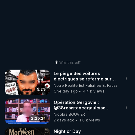
Why this ad?
Le piège des voitures
électriques se referme sur
les usagers !
Notre Réalité Est Falsifiée Et Fausse
5:29
One day ago
4.4 k views
Opération Gergovie :
‪@38resistancegauloise‬
‪@MarionSigautOfficiel‬
Nicolas BOUVIER
‪@gladysriifard5710‬ Laëtitia
2:25:21
2 days ago
1.6 k views
Night or Day