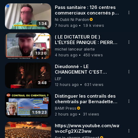
Pass sanitaire : 126 centres
commerciaux concernés par
🌱 INSTAGRAM

l'obligation dans toute la
Ni Oubli Ni Pardon
France
1:34
7 hours ago
1.9 k views
https://www.instagram.com/rdlr_thierrycasasnovas/
http://rgnr.li/instagram
( LE DICTATEUR DE )
L'ÉLYSÉE PANIQUE : PIERRE
GUILLAUME MERCADAL
michel lanceur alerte
🌱 LA NEWSLETTER

BALANCE TOUT
13:20
4 hours ago
450 views
Pour ne pas rater l’actualité RGNR (stages, 
Dieudonné - LE
CHANGEMENT C'EST
http://rgnr.li/news
MAINTENANT
LEF
3:48
12 hours ago
631 views
🌱 VIDÉOS NON CENSURÉES SUR ODYSEE 

Toutes les vidéos Youtube sont aussi sur la 
Distinguer les contrails des
chemtrails par Bernadette
Bihin
BAM! Press
http://rgnr.li/odysee
1:59:23
2 hours ago
31 views
🌱 LES STAGES EN PRÉSENTIEL

https://www.youtube.com/watch?
v=ocFg2XiZ3ww
Sur le chemin d'Elliona*