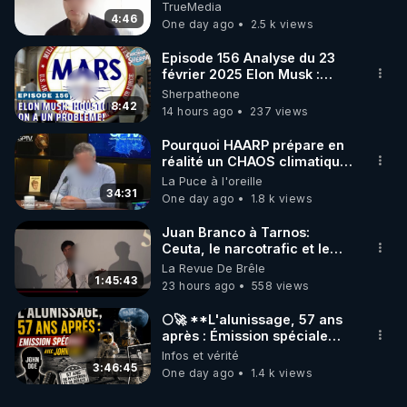
TrueMedia
4:46
One day ago
2.5 k views
Episode 156 Analyse du 23
février 2025 Elon Musk :
Houston , on a un problème !
Sherpatheone
8:42
14 hours ago
237 views
Pourquoi HAARP prépare en
réalité un CHAOS climatique,
on répond
La Puce à l'oreille
34:31
One day ago
1.8 k views
Juan Branco à Tarnos:
Ceuta, le narcotrafic et le
pouvoir en France
La Revue De Brêle
1:45:43
23 hours ago
558 views
🌕🚀 **L'alunissage, 57 ans
après : Émission spéciale
avec John Doe !** 👨 🚀✨
Infos et vérité
3:46:45
One day ago
1.4 k views