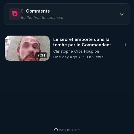
https://www.rgnr.fr/presentation.html
0
Comments
Be the first to comment
🌱 LE MAGAZINE RÉGÉNÈRE 

http://rgnr.li/ymag
Le secret emporté dans la
tombe par le Commandant
🌱 LA BOUTIQUE DU MAGAZINE

Cousteau le 25 juin 1997
Christophe Cros Houplon
Pour obtenir les anciens numéros que vous avez 
7:31
One day ago
5.8 k views
https://boutique.magazine-regenere.fr/
🌱 FIL TELEGRAM

Écoutez les podcasts gratuits de Thierry et les 
https://t.me/rgnr_fr
🌱 FACEBOOK

Why this ad?
http://rgnr.li/facebook