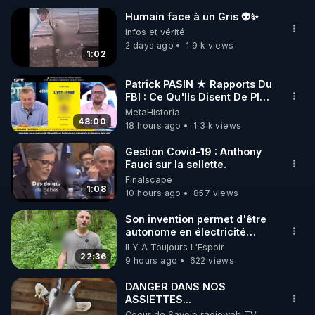
Humain face à un Gris 👽✨
🌱 INSTAGRAM

Infos et vérité
2 days ago
1.9 k views
1:02
https://www.instagram.com/rdlr_thierrycasasnovas/
http://rgnr.li/instagram
Patrick PASIN ★ Rapports Du
FBI : Ce Qu'Ils Disent De Plus
Grave Sur Hitler
MetaHistoria
🌱 LA NEWSLETTER

48:00
18 hours ago
1.3 k views
Pour ne pas rater l’actualité RGNR (stages, 
Gestion Covid-19 : Anthony
Fauci sur la sellette.
http://rgnr.li/news
Finalscape
1:08
10 hours ago
857 views
🌱 VIDÉOS NON CENSURÉES SUR ODYSEE 

Toutes les vidéos Youtube sont aussi sur la 
Son invention permet d'être
autonome en électricité
avec un simple ruisseau
Il Y A Toujours L'Espoir
http://rgnr.li/odysee
22:36
9 hours ago
622 views
🌱 LES STAGES EN PRÉSENTIEL

DANGER DANS NOS
ASSIETTES...
Coeur de Savoie radioweb TV