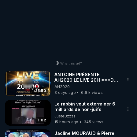
Why this ad?
ANTOINE PRÉSENTE
AH2020 LE LIVE 20H ***DU
06/08/2026***
AH2020
1:35:50
3 days ago
6.6 k views
Le rabbin veut exterminer 6
milliards de non-juifs
JusteBzzzz
1:02
15 hours ago
345 views
Jacline MOURAUD & Pierre