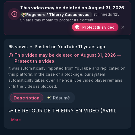
This video may be deleted on August 31, 2026
still needs 125
Regenere / Thierry Casasnovas
Shields this month to protect its content
Protect this video
65 views
Posted on YouTube 11 years ago
This video may be deleted on August 31, 2026 —
Protect this video
It was automatically imported from YouTube and replicated on
this platform.
In the case of a blockage, our system
automatically takes over. The YouTube video player remains
until the video is blocked.
Description
Résumé
🌱 LE RETOUR DE THIERRY EN VIDÉO (AVRIL 
2022)!

More
Découvrez la saison 2 des vidéos sur le nouveau 