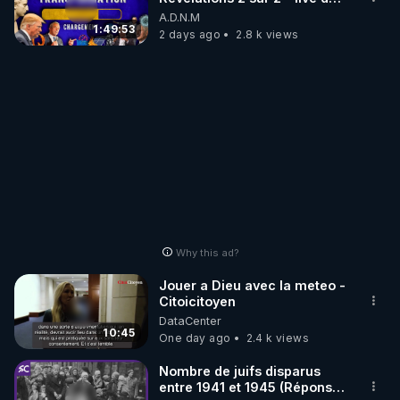
07/08/26
A.D.N.M
1:49:53
2 days ago
2.8 k views
Why this ad?
Jouer a Dieu avec la meteo -
Citoicitoyen
DataCenter
10:45
One day ago
2.4 k views
Nombre de juifs disparus
entre 1941 et 1945 (Réponse