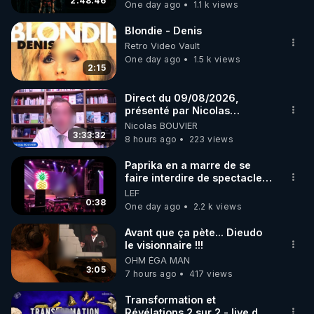
2:48:46
One day ago
1.1 k views
code : REGENERE10

Blondie - Denis
▶ 30 jours gratuit sur l’application de méditation et 
Retro Video Vault
de bien-être ENVOL :

One day ago
1.5 k views
2:15
Rendez-vous sur 
https://www.envol.app/code
 avec 
le code : REGENERE
Direct du 09/08/2026,
présenté par Nicolas
BOUVIER
Nicolas BOUVIER
3:33:32
8 hours ago
223 views
Paprika en a marre de se
faire interdire de spectacle.
Elle décide donc de devenir
LEF
DJ !
0:38
One day ago
2.2 k views
Avant que ça pète... Dieudo
le visionnaire !!!
OHM ÉGA MAN
3:05
7 hours ago
417 views
Transformation et
Révélations 2 sur 2 - live du