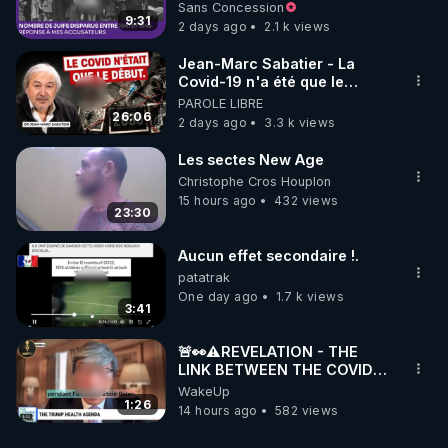
à mes accusateurs)
Sans Concession
9:31
2 days ago
2.1 k views
Jean-Marc Sabatier - La
Covid-19 n'a été que le
début - L'ARNm & l'ARNm-aa
PAROLE LIBRE
jusqu où auront-t-il ?
26:06
2 days ago
3.3 k views
Les sectes New Age
Christophe Cros Houplon
15 hours ago
432 views
23:30
Aucun effet secondaire !.
patatrak
One day ago
1.7 k views
3:41
🚨👀⚠️REVELATION - THE
LINK BETWEEN THE COVID
VACCINE AND CANCER -LIEN
WakeUp
VACCIN COVID ET CANCER
1:26
14 hours ago
582 views