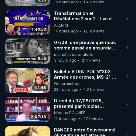
drones de 3 brigades
0:33
16 hours ago
1.4 k views
code : REGENERE10

ukrainienne
Transformation et
▶ 30 jours gratuit sur l’application de méditation et 
Révélations 2 sur 2 - live du
07/08/26
A.D.N.M
de bien-être ENVOL :

1:49:53
14 hours ago
1.6 k views
Rendez-vous sur 
https://www.envol.app/code
 avec 
le code : REGENERE
07/08: une preuve que nous
somme passé en absurdie
une dictature qui veut faire
michel lanceur alerte
taire ses opposant !
9:55
3 hours ago
214 views
Bulletin STRATPOL N°302.
Armée des drones, MS-21 en
série, missiles coréens.
Generousbear
07.08.2026.
44:48
22 hours ago
1.3 k views
Direct du 07/08/2026,
présenté par Nicolas
BOUVIER
Nicolas BOUVIER
2:07:16
15 hours ago
476 views
DANGER notre Souveraineté
Alimentaire est attaqué...