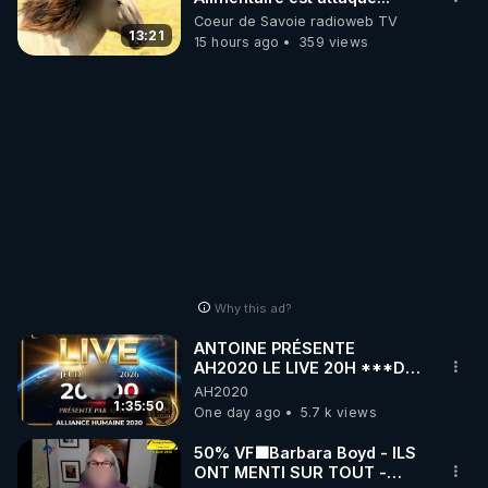
Coeur de Savoie radioweb TV
13:21
15 hours ago
359 views
Why this ad?
ANTOINE PRÉSENTE
AH2020 LE LIVE 20H ***DU
06/08/2026***
AH2020
1:35:50
One day ago
5.7 k views
50% VF🟩Barbara Boyd - ILS
ONT MENTI SUR TOUT -