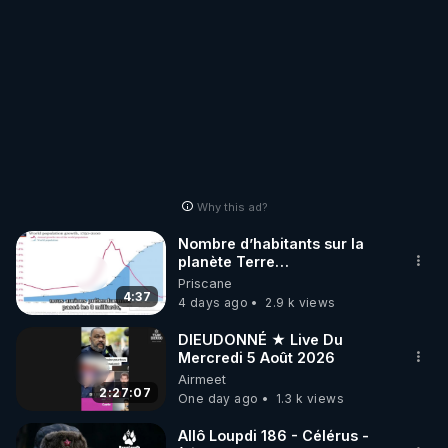
Why this ad?
Nombre d’habitants sur la
planète Terre…
Priscane
4:37
4 days ago
2.9 k views
DIEUDONNÉ ★ Live Du
Mercredi 5 Août 2026
Airmeet
2:27:07
One day ago
1.3 k views
Allô Loupdi 186 - Célérus -