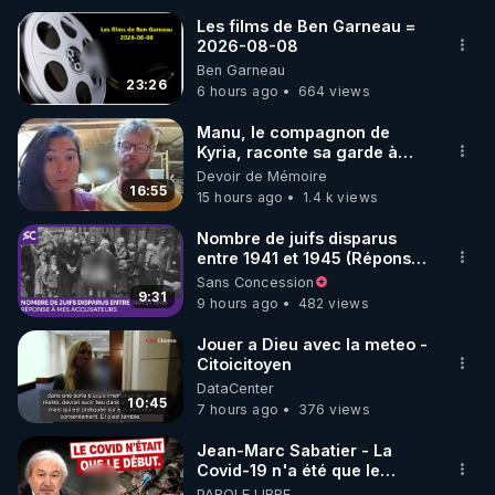
Les films de Ben Garneau =
2026-08-08
🌱 INSTAGRAM

Ben Garneau
23:26
6 hours ago
664 views
https://www.instagram.com/rdlr_thierrycasasnovas/
http://rgnr.li/instagram
Manu, le compagnon de
Kyria, raconte sa garde à
vue musclée. PARTAGEZ!
Devoir de Mémoire
🌱 LA NEWSLETTER

16:55
15 hours ago
1.4 k views
Pour ne pas rater l’actualité RGNR (stages, 
Nombre de juifs disparus
entre 1941 et 1945 (Réponse
http://rgnr.li/news
à mes accusateurs)
Sans Concession
9:31
9 hours ago
482 views
🌱 VIDÉOS NON CENSURÉES SUR ODYSEE 

Toutes les vidéos Youtube sont aussi sur la 
Jouer a Dieu avec la meteo -
Citoicitoyen
DataCenter
http://rgnr.li/odysee
10:45
7 hours ago
376 views
🌱 LES STAGES EN PRÉSENTIEL

Jean-Marc Sabatier - La
Covid-19 n'a été que le
début - L'ARNm & l'ARNm-aa
PAROLE LIBRE