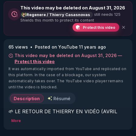
This video may be deleted on August 31, 2026
still needs 125
Regenere / Thierry Casasnovas
Shields this month to protect its content
Protect this video
65 views
Posted on YouTube 11 years ago
This video may be deleted on August 31, 2026 —
Protect this video
It was automatically imported from YouTube and replicated on
this platform.
In the case of a blockage, our system
automatically takes over. The YouTube video player remains
until the video is blocked.
Description
Résumé
🌱 LE RETOUR DE THIERRY EN VIDÉO (AVRIL 
2022)!

More
Découvrez la saison 2 des vidéos sur le nouveau 