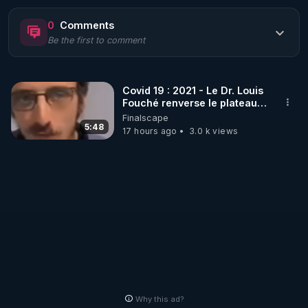
https://www.rgnr.fr/presentation.html
0
Comments
Be the first to comment
🌱 LE MAGAZINE RÉGÉNÈRE 

http://rgnr.li/ymag
Covid 19 : 2021 - Le Dr. Louis
Fouché renverse le plateau
🌱 LA BOUTIQUE DU MAGAZINE

de CNews !
Finalscape
Pour obtenir les anciens numéros que vous avez 
5:48
17 hours ago
3.0 k views
https://boutique.magazine-regenere.fr/
🌱 FIL TELEGRAM

Écoutez les podcasts gratuits de Thierry et les 
https://t.me/rgnr_fr
🌱 FACEBOOK

Why this ad?
http://rgnr.li/facebook