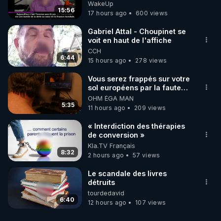
Jocelyne Traduction
WakeUp
15:56
17 hours ago
600 views
Gabriel Attal - Choupinet se
voit en haut de l'affiche
CCH
6:44
15 hours ago
278 views
Vous serez frappés sur votre
sol européens par la faute
des dirigeants qui s'en
OHM ÉGA MAN
mettent dans le nez
5:35
11 hours ago
209 views
« Interdiction des thérapies
de conversion »
Kla.TV Français
8:32
2 hours ago
57 views
Le scandale des livres
détruits
tourdedavid
6:40
12 hours ago
107 views