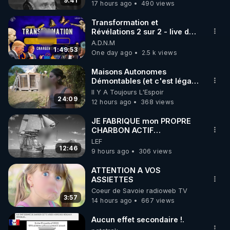
9:41
17 hours ago
490 views
code : REGENERE10

du projet : linktr.ee/nionip
Transformation et
▶ 30 jours gratuit sur l’application de méditation et 
Révélations 2 sur 2 - live du
07/08/26
A.D.N.M
de bien-être ENVOL :

1:49:53
One day ago
2.5 k views
Rendez-vous sur 
https://www.envol.app/code
 avec 
le code : REGENERE
Maisons Autonomes
Démontables (et c'est légal).
Visite éco village en
Il Y A Toujours L'Espoir
Bretagne
24:09
12 hours ago
368 views
JE FABRIQUE mon PROPRE
CHARBON ACTIF
GRATUITEMENT pour
LEF
Purifier mon EAU
12:46
9 hours ago
306 views
ATTENTION A VOS
ASSIETTES
Coeur de Savoie radioweb TV
3:57
14 hours ago
667 views
Aucun effet secondaire !.