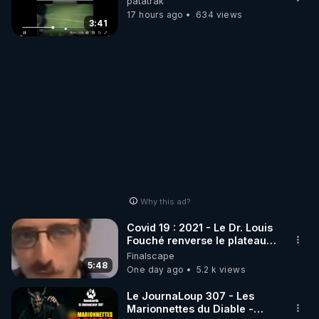
patatrak
17 hours ago
634 views
3:41
Why this ad?
Covid 19 : 2021 - Le Dr. Louis
Fouché renverse le plateau
de CNews !
Finalscape
5:48
One day ago
5.2 k views
Le JournaLoup 307 - Les
Marionnettes du Diable -