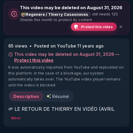
This video may be deleted on August 31, 2026
still needs 125
Regenere / Thierry Casasnovas
Shields this month to protect its content
Protect this video
65 views
Posted on YouTube 11 years ago
This video may be deleted on August 31, 2026 —
Protect this video
It was automatically imported from YouTube and replicated on
this platform.
In the case of a blockage, our system
automatically takes over. The YouTube video player remains
until the video is blocked.
Description
Résumé
🌱 LE RETOUR DE THIERRY EN VIDÉO (AVRIL 
2022)!

More
Découvrez la saison 2 des vidéos sur le nouveau 