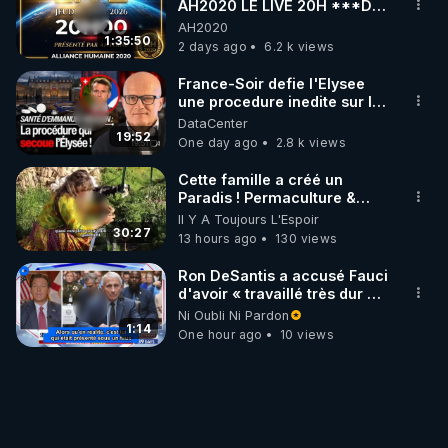
AH2020 LE LIVE 20H ***DU
06/08/2026***
AH2020
1:35:50
2 days ago
6.2 k views
France-Soir defie l'Elysee
une procedure inedite sur la
sante du president - Nexus
DataCenter
19:52
One day ago
2.8 k views
Cette famille a créé un
Paradis ! Permaculture &
Autonomie
Il Y A Toujours L'Espoir
30:27
13 hours ago
130 views
Ron DeSantis a accusé Fauci
d'avoir « travaillé très dur »
pour de longues fermetures
Ni Oubli Ni Pardon
d'écoles
1:14
One hour ago
10 views