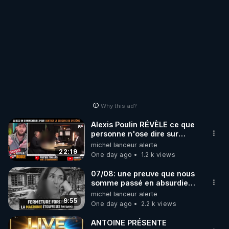
Why this ad?
Alexis Poulin RÉVÈLE ce que
personne n'ose dire sur
l'Union européenne (C'est
michel lanceur alerte
explosif)
22:19
One day ago
1.2 k views
07/08: une preuve que nous
somme passé en absurdie
une dictature qui veut faire
michel lanceur alerte
taire ses opposant !
9:55
One day ago
2.2 k views
ANTOINE PRÉSENTE