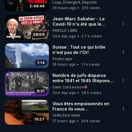
Loup Divergent 2026.08.07
Loup_Divergent_Reposts
2:48:46
20 hours ago
205 views
Jean-Marc Sabatier - La
Covid-19 n'a été que le
début - L'ARNm & l'ARNm-aa
PAROLE LIBRE
jusqu où auront-t-il ?
26:06
One day ago
2.7 k views
Suisse : Tout ce qui brille
n'est pas de l'Or!
Finalscape
1:14
16 hours ago
1.1 k views
Nombre de juifs disparus
entre 1941 et 1945 (Réponse
à mes accusateurs)
Sans Concession
9:31
One day ago
1.8 k views
Vous êtes empoisonnés en
France ils vous
empoisonnent tranquille
OHM ÉGA MAN
15:27
17 hours ago
344 views