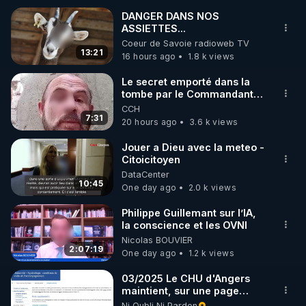
DANGER DANS NOS
ASSIETTES...
🌱 INSTAGRAM

Coeur de Savoie radioweb TV
13:21
16 hours ago
1.8 k views
https://www.instagram.com/rdlr_thierrycasasnovas/
http://rgnr.li/instagram
Le secret emporté dans la
tombe par le Commandant
Cousteau le 25 juin 1997
CCH
🌱 LA NEWSLETTER

7:31
20 hours ago
3.6 k views
Pour ne pas rater l’actualité RGNR (stages, 
Jouer a Dieu avec la meteo -
Citoicitoyen
http://rgnr.li/news
DataCenter
10:45
One day ago
2.0 k views
🌱 VIDÉOS NON CENSURÉES SUR ODYSEE 

Toutes les vidéos Youtube sont aussi sur la 
Philippe Guillemant sur l’IA,
la conscience et les OVNI
Nicolas BOUVIER
http://rgnr.li/odysee
2:07:19
One day ago
1.2 k views
🌱 LES STAGES EN PRÉSENTIEL

03/2025 Le CHU d'Angers
maintient, sur une page
mise à jour, ses consignes
Ni Oubli Ni Pardon