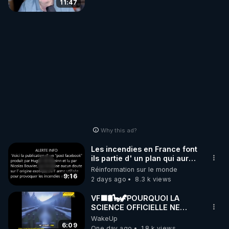
11:47
Why this ad?
Les incendies en France font
ils partie d' un plan qui aurait
débuté le 11 septembre 2001
Réinformation sur le monde
?
9:16
2 days ago
8.3 k views
VF🟩🛢🦕🦖POURQUOI LA
SCIENCE OFFICIELLE NE
CONNAÎT-ELLE PAS LA VRAIE
WakeUp
ORIGINE DU PÉTROL -
6:09
One day ago
1.8 k views