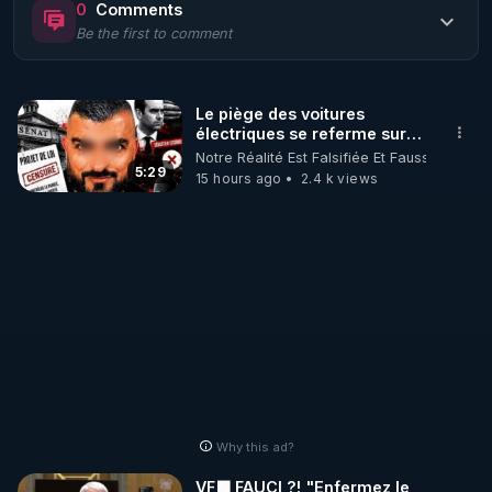
0
Comments
Be the first to comment
🌱 LE MAGAZINE RÉGÉNÈRE 

http://rgnr.li/ymag
Le piège des voitures
électriques se referme sur
🌱 LA BOUTIQUE DU MAGAZINE

les usagers !
Notre Réalité Est Falsifiée Et Fausse
Pour obtenir les anciens numéros que vous avez 
5:29
15 hours ago
2.4 k views
https://boutique.magazine-regenere.fr/
🌱 FIL TELEGRAM

Écoutez les podcasts gratuits de Thierry et les 
https://t.me/rgnr_fr
🌱 FACEBOOK

Why this ad?
http://rgnr.li/facebook
VF🟩 FAUCI ?! "Enfermez le