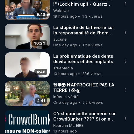
!" (Lock him up!) - Quartz
🌱 INSTAGRAM

Traduction
WakeUp
9:48
19 hours ago
1.3 k views
https://www.instagram.com/rdlr_thierrycasasnovas/
http://rgnr.li/instagram
La stupidité de la théorie sur
la responsabilité de l’homme
concernant le dioxyde de
aucune
🌱 LA NEWSLETTER

carbone.
10:29
One day ago
1.2 k views
Pour ne pas rater l’actualité RGNR (stages, 
La problématique des dents
dévitalisées et des implants
http://rgnr.li/news
TrueMedia
4:46
10 hours ago
236 views
🌱 VIDÉOS NON CENSURÉES SUR ODYSEE 

Toutes les vidéos Youtube sont aussi sur la 
🚨👽🌍 N’APPROCHEZ PAS LA
TERRE ! 😱🛸
Infos et vérité
http://rgnr.li/odysee
4:41
One day ago
2.2 k views
🌱 LES STAGES EN PRÉSENTIEL

C'est quoi cette connerie sur
CrowdBunker ???? Si on ne
peut plus publier, c'est un
Kearunn Mc EIRE
http://rgnr.li/stages
peu de la censure. Ne payez
13 hours ago