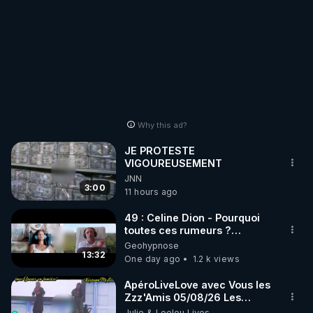
chaines CrowdBunker n'est
plus rien. Migrez vers les
autres sites comme "VK, X,
Odysee, et Tik-Tok", je vous
mettrai les liens en
commentaires. Bisous la
famille.
Why this ad?
JE PROTESTE
VIGOUREUSEMENT
JNN
3:00
11 hours ago
49 : Celine Dion - Pourquoi
toutes ces rumeurs ?
Enquête sous hypnose
Geohypnose
13:32
One day ago
1.2 k views
ApéroLiveLove avec Vous les
Zzz'Amis 05/08/26 Les
Zzz'Infos Bonheur de Leelou
Julie & Leelou Lives