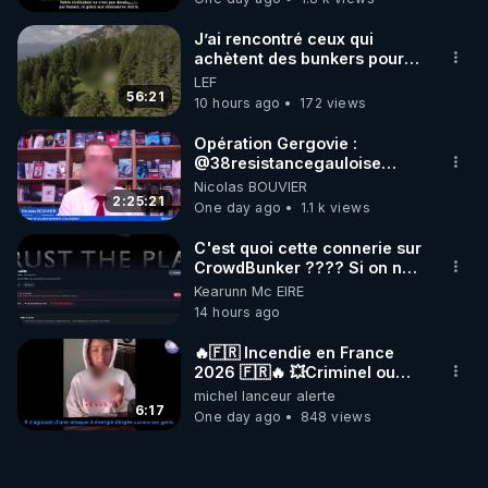
Jocelyne Tr
J’ai rencontré ceux qui
achètent des bunkers pour
survivre à la fin du monde
LEF
56:21
10 hours ago
172 views
Opération Gergovie :
‪@38resistancegauloise‬
‪@MarionSigautOfficiel‬
Nicolas BOUVIER
‪@gladysriifard5710‬ Laëtitia
2:25:21
One day ago
1.1 k views
C'est quoi cette connerie sur
CrowdBunker ???? Si on ne
peut plus publier, c'est un
Kearunn Mc EIRE
peu de la censure. Ne payez
14 hours ago
pas les boucliers pour voir
mes vidéos, c'est une
🔥🇫🇷 Incendie en France
arnaque parce que ma
2026 🇫🇷🔥 💥Criminel ou
chaine et mon travail sont
coincidence naturelle?💥
michel lanceur alerte
gratuits. Je préfère la voir
@NostraDamoucho
6:17
One day ago
848 views
mourir que de voir mes
abonnés(es) payer.
CrowdBunker s'est tiré une
balle dans le pied sans nos