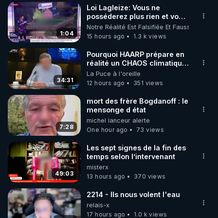
Loi Lagleize: Vous ne
▶ 30 jours gratuit sur l’application de méditation et 
posséderez plus rien et vous
serez heureux !
Notre Réalité Est Falsifiée Et Fausse
de bien-être ENVOL :

1:04
15 hours ago
1.3 k views
Rendez-vous sur 
https://www.envol.app/code
 avec 
le code : REGENERE
Pourquoi HAARP prépare en
réalité un CHAOS climatique,
on répond
La Puce à l'oreille
34:31
12 hours ago
351 views
mort des frère Bogdanoff : le
mensonge d état
michel lanceur alerte
7:28
One hour ago
73 views
Les sept signes de la fin des
temps selon l’intervenant
misterx
49:03
13 hours ago
370 views
2214 - Ils nous volent l'eau
relais-x
17 hours ago
1.0 k views