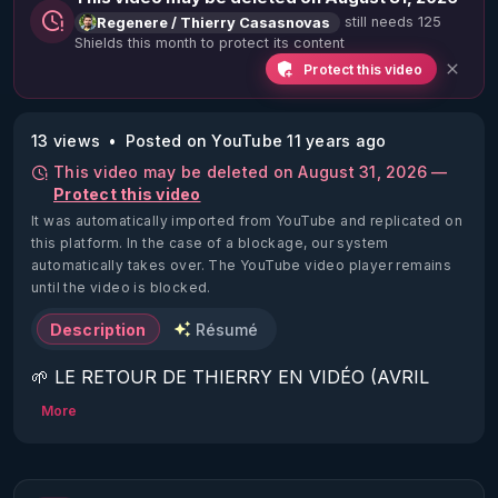
still needs 125
Regenere / Thierry Casasnovas
Shields this month to protect its content
Protect this video
13 views
Posted on YouTube 11 years ago
This video may be deleted on August 31, 2026 —
Protect this video
It was automatically imported from YouTube and replicated on
this platform.
In the case of a blockage, our system
automatically takes over. The YouTube video player remains
until the video is blocked.
Description
Résumé
🌱 LE RETOUR DE THIERRY EN VIDÉO (AVRIL 
2022)!

More
Découvrez la saison 2 des vidéos sur le nouveau 
https://www.rgnr.fr/presentation.html