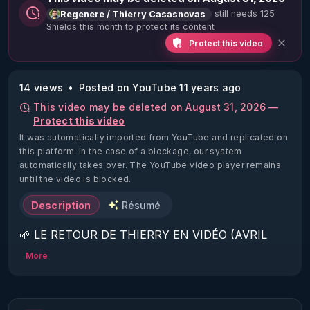
still needs 125
Regenere / Thierry Casasnovas
Shields this month to protect its content
Protect this video
14 views
Posted on YouTube 11 years ago
This video may be deleted on August 31, 2026 —
Protect this video
It was automatically imported from YouTube and replicated on
this platform.
In the case of a blockage, our system
automatically takes over. The YouTube video player remains
until the video is blocked.
Description
Résumé
🌱 LE RETOUR DE THIERRY EN VIDÉO (AVRIL 
2022)!

More
Découvrez la saison 2 des vidéos sur le nouveau 
https://www.rgnr.fr/presentation.html