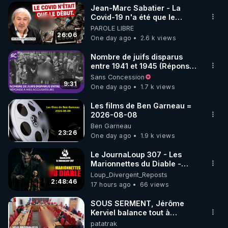
Jean-Marc Sabatier - La
▶ 30 jours gratuit sur l’application de méditation et 
Covid-19 n'a été que le
début - L'ARNm & l'ARNm-aa
PAROLE LIBRE
de bien-être ENVOL :

jusqu où auront-t-il ?
26:06
One day ago
2.6 k views
Rendez-vous sur 
https://www.envol.app/code
 avec 
le code : REGENERE
Nombre de juifs disparus
entre 1941 et 1945 (Réponse
à mes accusateurs)
Sans Concession
9:31
One day ago
1.7 k views
Les films de Ben Garneau =
2026-08-08
Ben Garneau
23:26
One day ago
1.9 k views
Le JournaLoup 307 - Les
Marionnettes du Diable -
Loup Divergent 2026.08.07
Loup_Divergent_Reposts
2:48:46
17 hours ago
66 views
SOUS SERMENT, Jérôme
Kerviel balance tout à
l'Assemblée !
patatrak