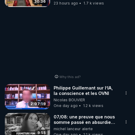
30:36
23 hours ago
1.7 k views
Why this ad?
Philippe Guillemant sur l’IA,
la conscience et les OVNI
Nicolas BOUVIER
2:07:19
One day ago
1.2 k views
07/08: une preuve que nous
somme passé en absurdie
une dictature qui veut faire
michel lanceur alerte
taire ses opposant !
9:55
One day ago
2.1 k views