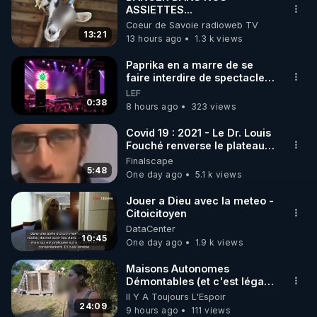
ASSIETTES...
🌱 INSTAGRAM

Coeur de Savoie radioweb TV
13:21
13 hours ago
1.3 k views
https://www.instagram.com/rdlr_thierrycasasnovas/
http://rgnr.li/instagram
Paprika en a marre de se
faire interdire de spectacle.
Elle décide donc de devenir
LEF
🌱 LA NEWSLETTER

DJ !
0:38
8 hours ago
323 views
Pour ne pas rater l’actualité RGNR (stages, 
Covid 19 : 2021 - Le Dr. Louis
Fouché renverse le plateau
http://rgnr.li/news
de CNews !
Finalscape
5:48
One day ago
5.1 k views
🌱 VIDÉOS NON CENSURÉES SUR ODYSEE 

Toutes les vidéos Youtube sont aussi sur la 
Jouer a Dieu avec la meteo -
Citoicitoyen
DataCenter
http://rgnr.li/odysee
10:45
One day ago
1.9 k views
🌱 LES STAGES EN PRÉSENTIEL

Maisons Autonomes
Démontables (et c'est légal).
Visite éco village en
Il Y A Toujours L'Espoir
http://rgnr.li/stages
Bretagne
24:09
9 hours ago
111 views