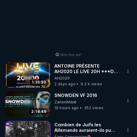
Why this ad?
ANTOINE PRÉSENTE
AH2020 LE LIVE 20H ***DU
06/08/2026***
AH2020
1:35:50
2 days ago
6.2 k views
SNOWDEN VF 2016
ZanoniMaat
19 hours ago
352 views
2:14:49
Combien de Juifs les
Allemands auraient-ils pu
exterminer?
Sans Concession