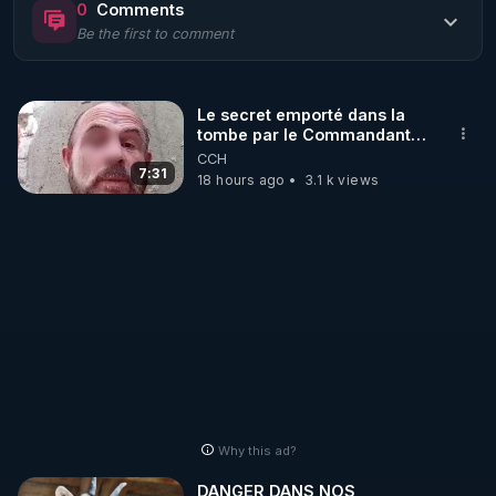
0
Comments
Be the first to comment
🌱 LE MAGAZINE RÉGÉNÈRE 

http://rgnr.li/ymag
Le secret emporté dans la
tombe par le Commandant
🌱 LA BOUTIQUE DU MAGAZINE

Cousteau le 25 juin 1997
CCH
Pour obtenir les anciens numéros que vous avez 
7:31
18 hours ago
3.1 k views
https://boutique.magazine-regenere.fr/
🌱 FIL TELEGRAM

Écoutez les podcasts gratuits de Thierry et les 
https://t.me/rgnr_fr
🌱 FACEBOOK

Why this ad?
http://rgnr.li/facebook
DANGER DANS NOS