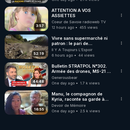
ATTENTION A VOS
ASSIETTES
Coeur de Savoie radioweb TV
3:57
12 hours ago
455 views
Vivre sans supermarché ni
patron : le pari de
l’autonomie
Il Y A Toujours L'Espoir
52:19
6 hours ago
44 views
Bulletin STRATPOL N°302.
Armée des drones, MS-21 en
série, missiles coréens.
Generousbear
07.08.2026.
44:48
One day ago
1.7 k views
Manu, le compagnon de
Kyria, raconte sa garde à
vue musclée. PARTAGEZ!
Devoir de Mémoire
16:55
One day ago
2.5 k views