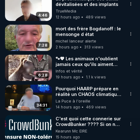
dévitalisées et des implants
🌱 INSTAGRAM

TrueMedia
4:46
12 hours ago
489 views
https://www.instagram.com/rdlr_thierrycasasnovas/
http://rgnr.li/instagram
mort des frère Bogdanoff : le
mensonge d état
michel lanceur alerte
🌱 LA NEWSLETTER

7:28
2 hours ago
313 views
Pour ne pas rater l’actualité RGNR (stages, 
🐾💖 Les animaux n'oublient
jamais ceux qu'ils aiment…
http://rgnr.li/news
🥹❤️
Infos et vérité
6:28
19 hours ago
1.1 k views
🌱 VIDÉOS NON CENSURÉES SUR ODYSEE 

Toutes les vidéos Youtube sont aussi sur la 
Pourquoi HAARP prépare en
réalité un CHAOS climatique,
on répond
La Puce à l'oreille
http://rgnr.li/odysee
34:31
14 hours ago
469 views
🌱 LES STAGES EN PRÉSENTIEL

C'est quoi cette connerie sur
CrowdBunker ???? Si on ne
peut plus publier, c'est un
Kearunn Mc EIRE
http://rgnr.li/stages
peu de la censure. Ne payez
15 hours ago