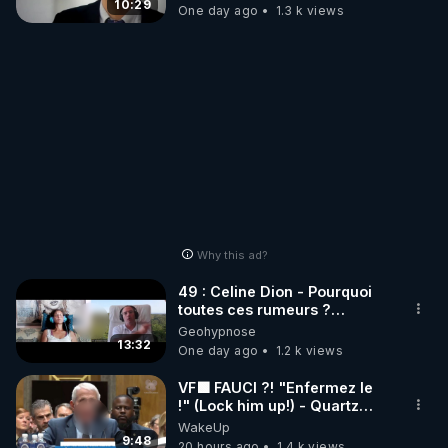
carbone.
10:29
One day ago
1.3 k views
Why this ad?
49 : Celine Dion - Pourquoi
toutes ces rumeurs ?
Enquête sous hypnose
Geohypnose
13:32
One day ago
1.2 k views
VF🟩 FAUCI ?! "Enfermez le
!" (Lock him up!) - Quartz
Traduction
WakeUp
9:48
20 hours ago
1.4 k views