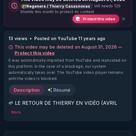
still needs 125
Regenere / Thierry Casasnovas
Shields this month to protect its content
Protect this video
13 views
Posted on YouTube 11 years ago
This video may be deleted on August 31, 2026 —
Protect this video
It was automatically imported from YouTube and replicated on
this platform.
In the case of a blockage, our system
automatically takes over. The YouTube video player remains
until the video is blocked.
Description
Résumé
🌱 LE RETOUR DE THIERRY EN VIDÉO (AVRIL 
2022)!

More
Découvrez la saison 2 des vidéos sur le nouveau 
https://www.rgnr.fr/presentation.html