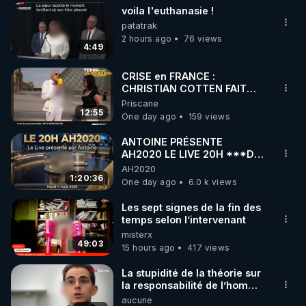
voila l'euthanasie !
▶ 30 jours gratuit sur l’application de méditation et 
patatrak
de bien-être ENVOL :

2 hours ago
76 views
4:49
Rendez-vous sur 
https://www.envol.app/code
 avec 
le code : REGENERE
CRISE en FRANCE :
CHRISTIAN COTTEN FAIT
une étrange découverte
Priscane
12:55
One day ago
159 views
ANTOINE PRÉSENTE
AH2020 LE LIVE 20H ***DU
04/08/2026*** 📷LE
AH2020
GRAND RÉVEIL EST EN
1:20:36
One day ago
6.0 k views
MARCHE 📷
Les sept signes de la fin des
temps selon l’intervenant
misterx
49:03
15 hours ago
417 views
La stupidité de la théorie sur
la responsabilité de l’homme
concernant le dioxyde de
aucune