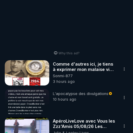
Why this ad?
Comme d'autres ici, je tiens
à exprimer mon malaise vis-
à-vis des choix de l'équipe
Sonmi-877
CrowdBunker quant à
3 hours ago
l'évolution de la plateforme.
Je ne serai pas aussi
L'apocalypse des divulgations
véhément que JNN pour
10 hours ago
retrouver la fonction
"Découvrir" mais le fait de
me voir imposé ce que je
regarde par un algoyrythme
ApéroLiveLove avec Vous les
m'est également
Zzz'Amis 05/08/26 Les
insupportable. Aussi, étant
Zzz'Infos Bonheur de Leelou
Julie & Leelou Lives