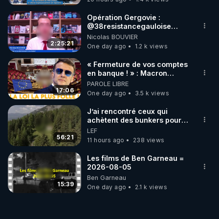
Opération Gergovie :
‪@38resistancegauloise‬
‪@MarionSigautOfficiel‬
Nicolas BOUVIER
‪@gladysriifard5710‬ Laëtitia
2:25:21
One day ago
1.2 k views
« Fermeture de vos comptes
en banque ! » : Macron
impose une loi folle !
PAROLE LIBRE
17:06
One day ago
3.5 k views
J’ai rencontré ceux qui
achètent des bunkers pour
survivre à la fin du monde
LEF
56:21
11 hours ago
238 views
Les films de Ben Garneau =
2026-08-05
Ben Garneau
15:39
One day ago
2.1 k views