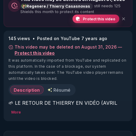
still needs 125
Regenere / Thierry Casasnovas
Shields this month to protect its content
Protect this video
145 views
Posted on YouTube 7 years ago
This video may be deleted on August 31, 2026 —
Protect this video
It was automatically imported from YouTube and replicated on
this platform.
In the case of a blockage, our system
automatically takes over. The YouTube video player remains
until the video is blocked.
Description
Résumé
🌱 LE RETOUR DE THIERRY EN VIDÉO (AVRIL 
2022)!

More
Découvrez la saison 2 des vidéos sur le nouveau 
https://www.rgnr.fr/presentation.html