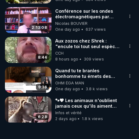
Conférence sur les ondes
électromagnétiques par
Grégoire Caustru et Bart de
Nicolas BOUVIER
Wever !
2:13:08
One day ago
637 views
Aux zozos chez Shrek :
"encule toi tout seul espèce
de mal polish"
CCH
8:44
8 hours ago
309 views
Quand tu te branles
bonhomme tu émets des
ondes ils ont juste omis de
OHM ÉGA MAN
t'expliquer
9:36
One day ago
3.8 k views
🐾💖 Les animaux n'oublient
jamais ceux qu'ils aiment…
🥹❤️
Infos et vérité
6:28
2 days ago
1.8 k views