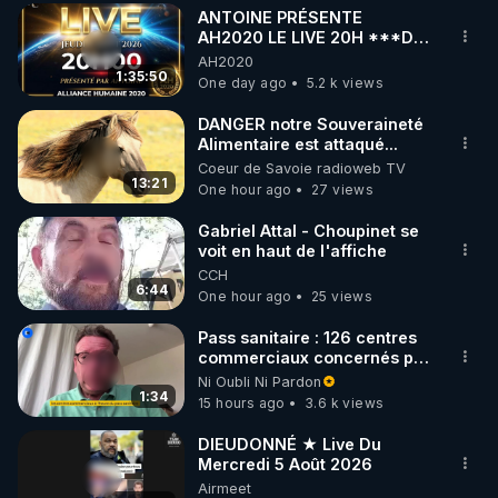
ANTOINE PRÉSENTE
▶ 30 jours gratuit sur l’application de méditation et 
AH2020 LE LIVE 20H ***DU
06/08/2026***
AH2020
de bien-être ENVOL :

1:35:50
One day ago
5.2 k views
Rendez-vous sur 
https://www.envol.app/code
 avec 
le code : REGENERE
DANGER notre Souveraineté
Alimentaire est attaqué...
Coeur de Savoie radioweb TV
13:21
One hour ago
27 views
Gabriel Attal - Choupinet se
voit en haut de l'affiche
CCH
6:44
One hour ago
25 views
Pass sanitaire : 126 centres
commerciaux concernés par
l'obligation dans toute la
Ni Oubli Ni Pardon
France
1:34
15 hours ago
3.6 k views
DIEUDONNÉ ★ Live Du
Mercredi 5 Août 2026
Airmeet