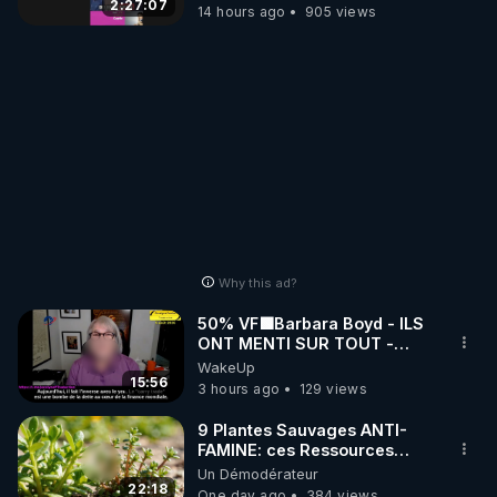
2:27:07
14 hours ago
905 views
Why this ad?
50% VF🟩Barbara Boyd - ILS
ONT MENTI SUR TOUT -
Jocelyne Traduction
WakeUp
15:56
3 hours ago
129 views
9 Plantes Sauvages ANTI-
FAMINE: ces Ressources
NUTRITIVES&MéDICINALES"gratuite
Un Démodérateur
JARDIN&des Haies
22:18
One day ago
384 views