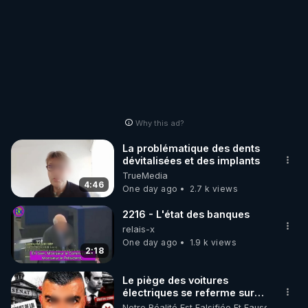
Why this ad?
La problématique des dents
dévitalisées et des implants
TrueMedia
4:46
One day ago
2.7 k views
2216 - L'état des banques
relais-x
One day ago
1.9 k views
2:18
Le piège des voitures
électriques se referme sur
les usagers !
Notre Réalité Est Falsifiée Et Fausse