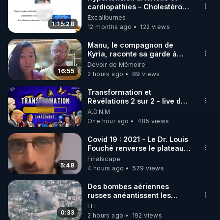
cardiopathies – Cholestérol
🌱 INSTAGRAM

et triglycérides –
Excaliburnes
Insuffisance veineuse ...
1:15:28
12 months ago
122 views
https://www.instagram.com/rdlr_thierrycasasnovas/
http://rgnr.li/instagram
Manu, le compagnon de
Kyria, raconte sa garde à
vue musclée. PARTAGEZ!
Devoir de Mémoire
🌱 LA NEWSLETTER

16:55
2 hours ago
89 views
Pour ne pas rater l’actualité RGNR (stages, 
Transformation et
Révélations 2 sur 2 - live du
http://rgnr.li/news
07/08/26
A.D.N.M
One hour ago
485 views
🌱 VIDÉOS NON CENSURÉES SUR ODYSEE 

Toutes les vidéos Youtube sont aussi sur la 
Covid 19 : 2021 - Le Dr. Louis
Fouché renverse le plateau
de CNews !
Finalscape
http://rgnr.li/odysee
5:48
4 hours ago
579 views
🌱 LES STAGES EN PRÉSENTIEL

Des bombes aériennes
russes anéantissent les
centres de contrôle de
LEF
http://rgnr.li/stages
drones de 3 brigades
0:33
2 hours ago
192 views