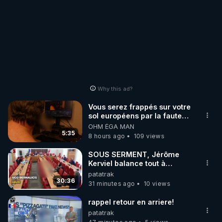
Why this ad?
Vous serez frappés sur votre
sol européens par la faute
des dirigeants qui s'en
OHM ÉGA MAN
mettent dans le nez
5:35
8 hours ago
109 views
SOUS SERMENT, Jérôme
Kerviel balance tout à
l'Assemblée !.0.00-
patatrak
30:36
31 minutes ago
10 views
rappel retour en arriere!
patatrak