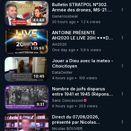
Bulletin STRATPOL N°302.
▶ 30 jours gratuit sur l’application de méditation et 
Armée des drones, MS-21 en
série, missiles coréens.
Generousbear
de bien-être ENVOL :

07.08.2026.
44:48
20 hours ago
1.2 k views
Rendez-vous sur 
https://www.envol.app/code
 avec 
le code : REGENERE
ANTOINE PRÉSENTE
AH2020 LE LIVE 20H ***DU
06/08/2026***
AH2020
1:35:50
One day ago
5.6 k views
Jouer a Dieu avec la meteo -
Citoicitoyen
DataCenter
10:45
4 hours ago
100 views
Nombre de juifs disparus
entre 1941 et 1945 (Réponse
à mes accusateurs)
Sans Concession
9:31
6 hours ago
203 views
Direct du 07/08/2026,
présenté par Nicolas
BOUVIER
Nicolas BOUVIER