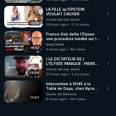
ukrainienne
LA FILLE qu'EPSTEIN
VOULAIT CACHER
michel lanceur alerte
13:50
19 hours ago
2.7 k views
France-Soir defie l'Elysee
une procedure inedite sur la
sante du president - Nexus
DataCenter
19:52
4 hours ago
152 views
( LE DICTATEUR DE )
L'ÉLYSÉE PANIQUE : PIERRE
GUILLAUME MERCADAL
michel lanceur alerte
BALANCE TOUT
13:20
23 hours ago
2.3 k views
Intervention à 5H45 à la
Table de Gaya, chez Kyria et
Manu. 6/08/2026 PARTAGEZ
Devoir de Mémoire
!
11:07
9 hours ago
100 views