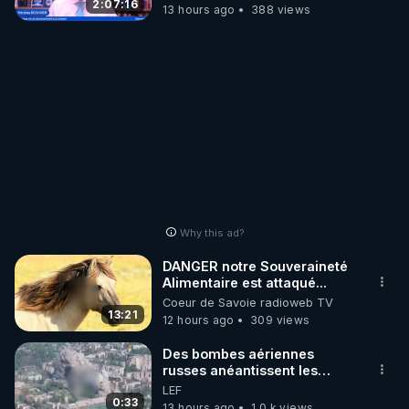
2:07:16
13 hours ago
388 views
Why this ad?
DANGER notre Souveraineté
Alimentaire est attaqué...
Coeur de Savoie radioweb TV
13:21
12 hours ago
309 views
Des bombes aériennes
russes anéantissent les
centres de contrôle de
LEF
drones de 3 brigades
0:33
13 hours ago
1.0 k views