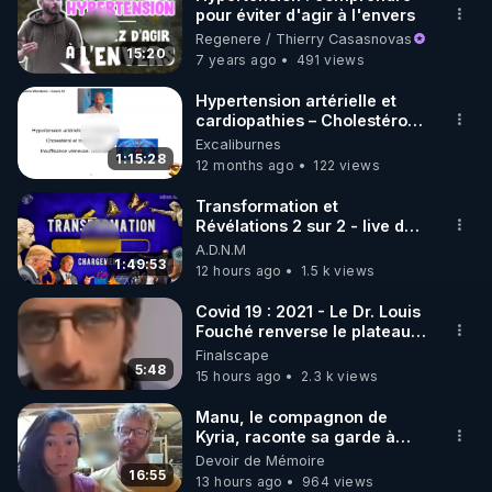
pour éviter d'agir à l'envers
🌱 INSTAGRAM

Regenere / Thierry Casasnovas
15:20
7 years ago
491 views
https://www.instagram.com/rdlr_thierrycasasnovas/
http://rgnr.li/instagram
Hypertension artérielle et
cardiopathies – Cholestérol
et triglycérides –
Excaliburnes
🌱 LA NEWSLETTER

Insuffisance veineuse ...
1:15:28
12 months ago
122 views
Pour ne pas rater l’actualité RGNR (stages, 
Transformation et
Révélations 2 sur 2 - live du
http://rgnr.li/news
07/08/26
A.D.N.M
1:49:53
12 hours ago
1.5 k views
🌱 VIDÉOS NON CENSURÉES SUR ODYSEE 

Toutes les vidéos Youtube sont aussi sur la 
Covid 19 : 2021 - Le Dr. Louis
Fouché renverse le plateau
de CNews !
Finalscape
http://rgnr.li/odysee
5:48
15 hours ago
2.3 k views
🌱 LES STAGES EN PRÉSENTIEL

Manu, le compagnon de
Kyria, raconte sa garde à
vue musclée. PARTAGEZ!
Devoir de Mémoire
http://rgnr.li/stages
16:55
13 hours ago
964 views