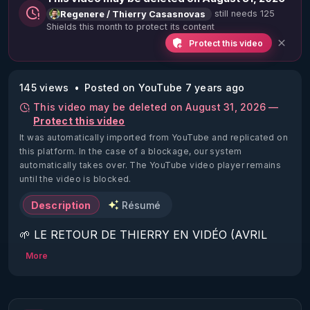
still needs 125
Regenere / Thierry Casasnovas
Shields this month to protect its content
Protect this video
145 views
Posted on YouTube 7 years ago
This video may be deleted on August 31, 2026 —
Protect this video
It was automatically imported from YouTube and replicated on
this platform.
In the case of a blockage, our system
automatically takes over. The YouTube video player remains
until the video is blocked.
Description
Résumé
🌱 LE RETOUR DE THIERRY EN VIDÉO (AVRIL 
2022)!

More
Découvrez la saison 2 des vidéos sur le nouveau 
https://www.rgnr.fr/presentation.html