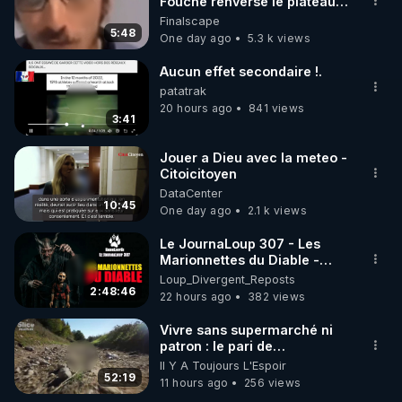
marque SANA : 

Fouché renverse le plateau
de CNews !
Finalscape
Rendez-vous sur 
http://rgnr.li/lechoubrave
 avec le 
5:48
One day ago
5.3 k views
code : REGENERE10

Aucun effet secondaire !.
▶ 30 jours gratuit sur l’application de méditation et 
patatrak
de bien-être ENVOL :

20 hours ago
841 views
3:41
Rendez-vous sur 
https://www.envol.app/code
 avec 
le code : REGENERE
Jouer a Dieu avec la meteo -
Citoicitoyen
DataCenter
10:45
One day ago
2.1 k views
Le JournaLoup 307 - Les
Marionnettes du Diable -
Loup Divergent 2026.08.07
Loup_Divergent_Reposts
2:48:46
22 hours ago
382 views
Vivre sans supermarché ni
patron : le pari de
l’autonomie
Il Y A Toujours L'Espoir
52:19
11 hours ago
256 views