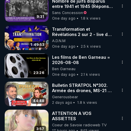
Nombre de juifs disparus
entre 1941 et 1945 (Réponse
à mes accusateurs)
Sans Concession
9:31
One day ago
1.8 k views
Transformation et
Révélations 2 sur 2 - live du
07/08/26
A.D.N.M
1:49:53
One day ago
2.5 k views
Les films de Ben Garneau =
2026-08-08
Ben Garneau
23:26
One day ago
2.1 k views
Bulletin STRATPOL N°302.
Armée des drones, MS-21 en
série, missiles coréens.
Generousbear
07.08.2026.
44:48
2 days ago
1.8 k views
ATTENTION A VOS
ASSIETTES
Coeur de Savoie radioweb TV
3:57
17 hours ago
845 views