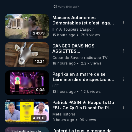
Why this ad?
http://rgnr.li/facebook
Maisons Autonomes
Démontables (et c'est légal).
🌱 INSTAGRAM

Visite éco village en
Il Y A Toujours L'Espoir
Bretagne
24:09
15 hours ago
798 views
https://www.instagram.com/rdlr_thierrycasasnovas/
http://rgnr.li/instagram
DANGER DANS NOS
ASSIETTES...
Coeur de Savoie radioweb TV
🌱 LA NEWSLETTER

13:21
18 hours ago
2.2 k views
Pour ne pas rater l’actualité RGNR (stages, 
Paprika en a marre de se
faire interdire de spectacle.
http://rgnr.li/news
Elle décide donc de devenir
LEF
DJ !
0:38
13 hours ago
1.2 k views
🌱 VIDÉOS NON CENSURÉES SUR ODYSEE 

Toutes les vidéos Youtube sont aussi sur la 
Patrick PASIN ★ Rapports Du
FBI : Ce Qu'Ils Disent De Plus
Grave Sur Hitler
MetaHistoria
http://rgnr.li/odysee
48:00
3 hours ago
99 views
🌱 LES STAGES EN PRÉSENTIEL

j'interdit a tous le monde de
j'interdit a tous le