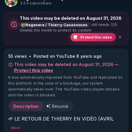
3.5 k subscribers
This video may be deleted on August 31, 2026
still needs 125
Regenere / Thierry Casasnovas
Shields this month to protect its content
Protect this video
55 views
Posted on YouTube 8 years ago
This video may be deleted on August 31, 2026 —
Protect this video
It was automatically imported from YouTube and replicated on
this platform.
In the case of a blockage, our system
automatically takes over. The YouTube video player remains
until the video is blocked.
Description
Résumé
🌱 LE RETOUR DE THIERRY EN VIDÉO (AVRIL 
2022)!

More