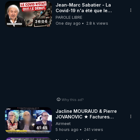
Jean-Marc Sabatier - La
Covid-19 n'a été que le
début - L'ARNm & l'ARNm-aa
PAROLE LIBRE
jusqu où auront-t-il ?
26:06
One day ago
2.8 k views
Why this ad?
Jacline MOURAUD & Pierre
JOVANOVIC ★ Factures
Impayées : Où Est Passé Le
Airmeet
Pognon ?
41:45
5 hours ago
241 views