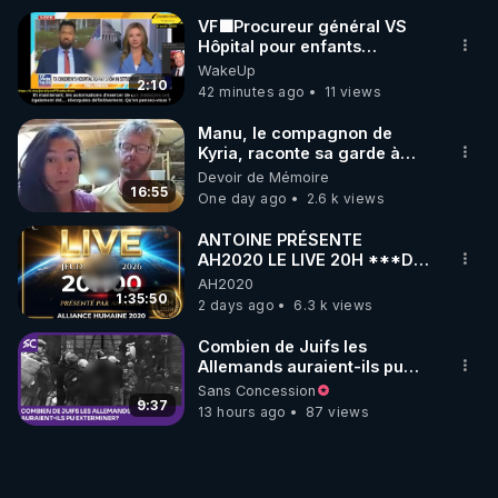
VF🟩Procureur général VS
Hôpital pour enfants
concernant opérations de
WakeUp
transition de mineurs-Joc Tr
2:10
42 minutes ago
11 views
Manu, le compagnon de
Kyria, raconte sa garde à
vue musclée. PARTAGEZ!
Devoir de Mémoire
16:55
One day ago
2.6 k views
ANTOINE PRÉSENTE
AH2020 LE LIVE 20H ***DU
06/08/2026***
AH2020
1:35:50
2 days ago
6.3 k views
Combien de Juifs les
Allemands auraient-ils pu
exterminer?
Sans Concession
9:37
13 hours ago
87 views