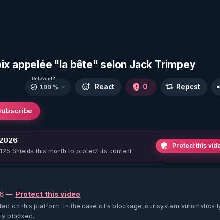
 voix appelée "la bête" selon Jack Trimpey
Relevant?
React
0
Repost
100 %
Subscribe
 2026
Protect this vid
 125 Shields this month to protect its content
26 —
Protect this video
ted on this platform.
In the case of a blockage, our system automaticall
 is blocked.