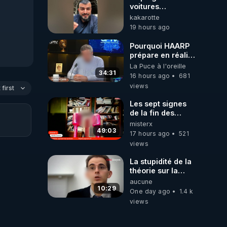
voitures
électriques se
kakarotte
referme sur les
19 hours ago
usagers !
https://youtu.be/B3ZA05fr
Pourquoi HAARP
si=vqDQssWXfRv-
prépare en réalité
NFqL
un CHAOS
La Puce à l'oreille
climatique, on
34:31
16 hours ago
681
répond
views
first
Les sept signes
de la fin des
temps selon
misterx
l’intervenant
49:03
17 hours ago
521
views
La stupidité de la
théorie sur la
responsabilité de
aucune
l’homme
10:29
One day ago
1.4 k
concernant le
views
dioxyde de
carbone.