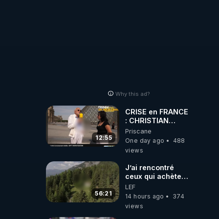
Why this ad?
CRISE en FRANCE
: CHRISTIAN
COTTEN FAIT une
Priscane
étrange
12:55
One day ago
488
découverte
views
J’ai rencontré
ceux qui achètent
des bunkers pour
LEF
survivre à la fin
56:21
14 hours ago
374
du monde
views