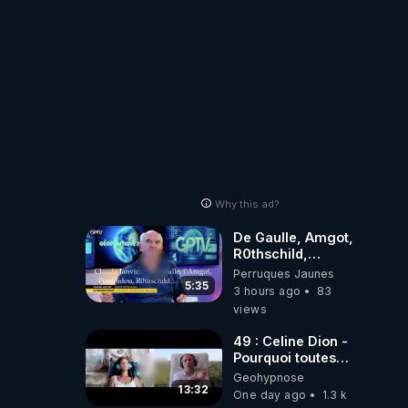
RÉVEIL EST EN
MARCHE 📷
Why this ad?
De Gaulle, Amgot,
R0thschild,
Macron &
Perruques Jaunes
Pompidou…
5:35
3 hours ago
83
Macron Claude
views
Janvier, GPTV, 18
X 2024
49 : Celine Dion -
Pourquoi toutes
ces rumeurs ?
Geohypnose
Enquête sous
13:32
One day ago
1.3 k
hypnose