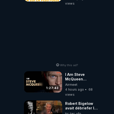
une loi folle !
views
Why this ad?
I Am Steve
McQueen
⎮Documentaire
Airmeet
ARTE ⎮ Cinema
1:27:43
4 hours ago
68
views
Robert Bigelow
avait débriefer le
pédophile
tic tac ufo