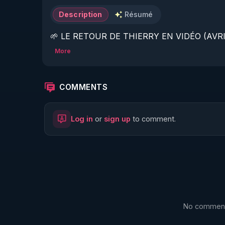
Description
Résumé
🌱 LE RETOUR DE THIERRY EN VIDÉO (AVRIL
More
https://www.rgnr.fr/presentation.html
🌱 LE MAGAZINE RÉGÉNÈRE 

COMMENTS
http://rgnr.li/ymag
Log in
or
sign up
to comment.
🌱 LA BOUTIQUE DU MAGAZINE

https://boutique.magazine-regenere.fr/
🌱 FIL TELEGRAM

https://t.me/rgnr_fr
No comments