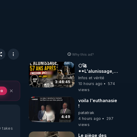
Why this ad?
🌕🚀
**L'alunissage,
57 ans après :
Infos et vérité
Émission spéciale
3:46:45
10 hours ago
574
avec John Doe
views
eo
!** 👨 🚀✨
voila l'euthanasie
!
patatrak
4:49
4 hours ago
297
views
y takes
Le piège des