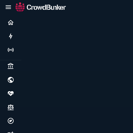
Current
Rushes
Live
Politics & institutions
World & geopolitics
Health, food & wellbeing
Society, justice & freedoms
Economy, environment & technology