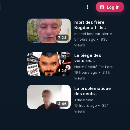
Log in
mort des frère
Bogdanoff : le
mensonge d état
michel lanceur alerte
7:28
5 hours ago
836
views
Le piège des
voitures
électriques se
Notre Réalité Est Falsifiée Et F
referme sur les
5:29
19 hours ago
3.1 k
usagers !
views
La problématique
des dents
dévitalisées et
TrueMedia
des implants
4:46
15 hours ago
851
views