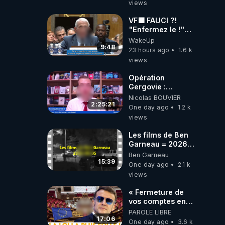
views
VF🟩 FAUCI ?!
"Enfermez le !"
(Lock him up!) -
WakeUp
Quartz Traduction
9:48
23 hours ago
1.6 k
views
Opération
Gergovie :
‪@38resistancegauloise‬
Nicolas BOUVIER
‪@MarionSigautOfficiel‬
2:25:21
One day ago
1.2 k
‪@gladysriifard5710‬
views
Laëtitia
Les films de Ben
Garneau = 2026-
08-05
Ben Garneau
15:39
One day ago
2.1 k
views
« Fermeture de
vos comptes en
banque ! » :
PAROLE LIBRE
Macron impose
17:06
One day ago
3.6 k