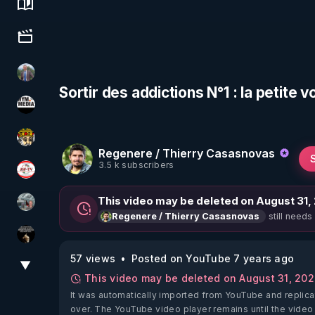
Science, history & spirituality
Culture, media & entertainment
Nicolas BOUVIER
Sortir des addictions N°1 : la petite
HYM.MEDIA
Textes Sacrés & Maîtres Spirituels
Regenere / Thierry Casasnovas
3.5 k subscribers
JSF - TV
This video may be deleted on August 31,
Ben Garneau
still needs
Regenere / Thierry Casasnovas
Infos et vérité
57 views
Posted on YouTube 7 years ago
▼
View More
This video may be deleted on August 31, 20
It was automatically imported from YouTube and replica
over. The YouTube video player remains until the video