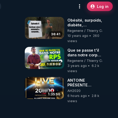
Log in
Obésité, surpoids,
diabète,
comprendre et
Regenere / Thierry Casasnova
agir n°4 -
36:41
10 years ago
260
Cortisol, stress &
views
sommeil -
www.regenere.org
Que se passe t'il
dans notre corps
quand nous
Regenere / Thierry Casasnova
jeûnons ?
1:09:08
3 years ago
6.2 k
views
ANTOINE
PRÉSENTE
AH2020 LE LIVE
AH2020
20H ***DU
1:35:50
6 hours ago
2.8 k
06/08/2026***
views