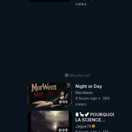
le 11 septembre
views
2001 ?
Why this ad?
Night or Day
MorWeen
9 hours ago
309
6:05
views
🛢 🦕 🦖 POURQUOI
LA SCIENCE
OFFICIELLE NE
Jague76
CONNAÎT-ELLE
6:09
8 hours ago
174