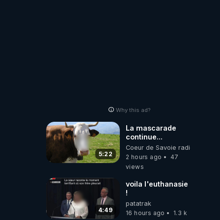
Why this ad?
La mascarade
continue...
Coeur de Savoie radioweb TV
5:22
2 hours ago
47
views
voila l'euthanasie
!
patatrak
4:49
16 hours ago
1.3 k