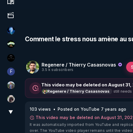
Science, history & spirituality
Culture, media & entertainment
AH2020
Comment le stress nous amène au su
DMSO pour TOUS
La vérité
Regenere / Thierry Casasnovas
3.5 k subscribers
F
Finalscape
This video may be deleted on August 31,
Nicolas BOUVIER
still needs
Regenere / Thierry Casasnovas
Priscane
103 views
Posted on YouTube 7 years ago
▼
View More
This video may be deleted on August 31, 20
It was automatically imported from YouTube and replica
over. The YouTube video player remains until the video