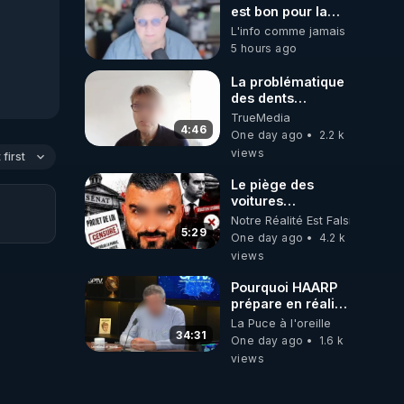
est bon pour la
santé, ils nous
L'info comme jamais
volent l'eau ! 😒🤢
5 hours ago
😡
https://odysee.com/@ano
La problématique
des dents
dévitalisées et
TrueMedia
des implants
4:46
One day ago
2.2 k
views
first
Le piège des
voitures
électriques se
Notre Réalité Est Falsifiée Et F
referme sur les
5:29
One day ago
4.2 k
usagers !
views
Pourquoi HAARP
prépare en réalité
un CHAOS
La Puce à l'oreille
climatique, on
34:31
One day ago
1.6 k
répond
views