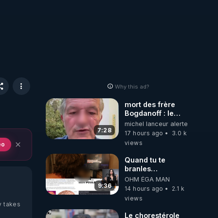
Why this ad?
mort des frère
Bogdanoff : le
mensonge d état
michel lanceur alerte
7:28
17 hours ago
3.0 k
views
eo
Quand tu te
branles
bonhomme tu
OHM ÉGA MAN
émets des ondes
9:36
14 hours ago
2.1 k
ils ont juste omis
views
de t'expliquer
y takes
Le chorestérole