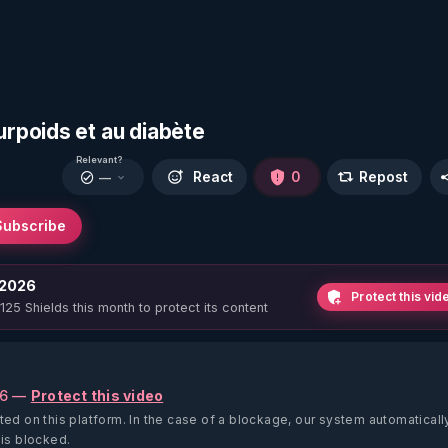
rpoids et au diabète
Relevant?
React
0
Repost
—
Subscribe
 2026
Protect this vid
 125 Shields this month to protect its content
26 —
Protect this video
ted on this platform.
In the case of a blockage, our system automaticall
 is blocked.