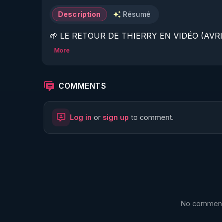
Description
Résumé
🌱 LE RETOUR DE THIERRY EN VIDÉO (AVRIL
More
https://www.rgnr.fr/presentation.html
🌱 LE MAGAZINE RÉGÉNÈRE 

COMMENTS
http://rgnr.li/ymag
Log in
or
sign up
to comment.
🌱 LA BOUTIQUE DU MAGAZINE

https://boutique.magazine-regenere.fr/
🌱 FIL TELEGRAM

https://t.me/rgnr_fr
No comments