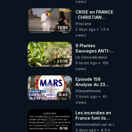
views
CRISE en FRANCE
: CHRISTIAN
COTTEN FAIT une
Priscane
étrange
12:55
2 days ago
1.6 k
découverte
views
9 Plantes
Sauvages ANTI-
FAMINE: ces
Un Démodérateur
Ressources
22:18
6 hours ago
156
NUTRITIVES&MéDICINALES
views
JARDIN&des
Haies
Episode 156
Analyse du 23
février 2025 Elon
Sherpatheone
Musk : Houston ,
8:42
3 hours ago
42
on a un problème
views
!
Les incendies en
France font ils
partie d' un plan
Réinformation sur le monde
qui aurait débuté
9:16
3 days ago
8.9 k