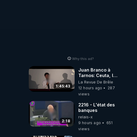
Why this ad?
Juan Branco à
Tarnos: Ceuta, le
narcotrafic et le
La Revue De Brêle
pouvoir en France
1:45:43
12 hours ago
287
views
2216 - L'état des
banques
relais-x
2:18
9 hours ago
651
views