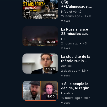
🌕🚀
**L'alunissage,
57 ans après :
Infos et vérité
Émission spéciale
3:46:45
22 hours ago
1.2 k
avec John Doe
views
!** 👨 🚀✨
La Russie lance
28 missiles sur
Kiev, l'attaque
LEF
révèle la faiblesse
15:03
2 hours ago
43
de Kiev
views
La stupidité de la
théorie sur la
responsabilité de
aucune
l’homme
10:29
2 days ago
1.6 k
concernant le
views
dioxyde de
carbone.
« Si le peuple le
décide, le régime
peut tomber
klaudius
demain ! »
8:00
10 hours ago
687
views