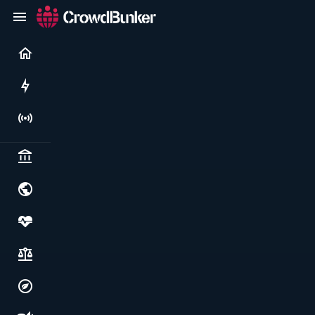
Current
Rushes
Live
Politics & institutions
World & geopolitics
Health, food & wellbeing
Society, justice & freedoms
Economy, environment & technology