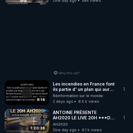
One day ago
584 views
Why this ad?
Les incendies en France font
ils partie d' un plan qui aurait
débuté le 11 septembre 2001
Réinformation sur le monde
?
9:16
2 days ago
8.5 k views
ANTOINE PRÉSENTE
AH2020 LE LIVE 20H ***DU
04/08/2026*** 📷LE
AH2020
GRAND RÉVEIL EST EN
1:20:36
One day ago
6.1 k views