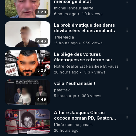
mensonge d état
🌱 INSTAGRAM

michel lanceur alerte
7:28
6 hours ago
1.0 k views
https://www.instagram.com/rdlr_thierrycasasnovas/
http://rgnr.li/instagram
La problématique des dents
dévitalisées et des implants
TrueMedia
🌱 LA NEWSLETTER

4:46
15 hours ago
959 views
Pour ne pas rater l’actualité RGNR (stages, 
Le piège des voitures
électriques se referme sur
http://rgnr.li/news
les usagers !
Notre Réalité Est Falsifiée Et Fausse
5:29
20 hours ago
3.3 k views
🌱 VIDÉOS NON CENSURÉES SUR ODYSEE 

Toutes les vidéos Youtube sont aussi sur la 
voila l'euthanasie !
patatrak
5 hours ago
383 views
http://rgnr.li/odysee
4:49
🌱 LES STAGES EN PRÉSENTIEL

Affaire Jacques Chirac
cococainoman PD, Gaston
Flosse IDEM, les barbouses,
L'info comme jamais
http://rgnr.li/stages
mort du journaliste Jean-
20 hours ago
Pascal Couraud dit JPK par