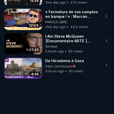
15:39
One day ago
2.1 k views
« Fermeture de vos comptes
en banque ! » : Macron
impose une loi folle !
PAROLE LIBRE
17:06
One day ago
3.6 k views
I Am Steve McQueen
⎮Documentaire ARTE ⎮
Cinema
Airmeet
1:27:43
5 hours ago
83 views
De Hiroshima à Gaza
Sans Concession
9 hours ago
90 views
6:36