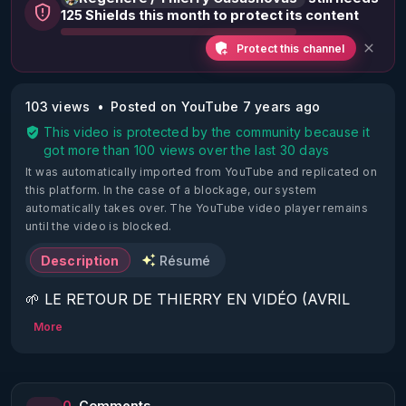
125 Shields this month to protect its content
Protect this channel
103 views
Posted on YouTube 7 years ago
This video is protected by the community because it
got more than 100 views over the last 30 days
It was automatically imported from YouTube and replicated on
this platform.
In the case of a blockage, our system
automatically takes over. The YouTube video player remains
until the video is blocked.
Description
Résumé
🌱 LE RETOUR DE THIERRY EN VIDÉO (AVRIL 
2022)!

More
Découvrez la saison 2 des vidéos sur le nouveau 
https://www.rgnr.fr/presentation.html
0
Comments