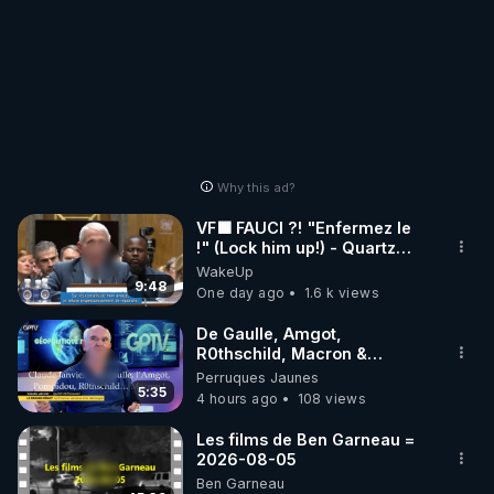
Why this ad?
VF🟩 FAUCI ?! "Enfermez le
!" (Lock him up!) - Quartz
Traduction
WakeUp
9:48
One day ago
1.6 k views
De Gaulle, Amgot,
R0thschild, Macron &
Pompidou… Macron Claude
Perruques Jaunes
Janvier, GPTV, 18 X 2024
5:35
4 hours ago
108 views
Les films de Ben Garneau =
2026-08-05
Ben Garneau