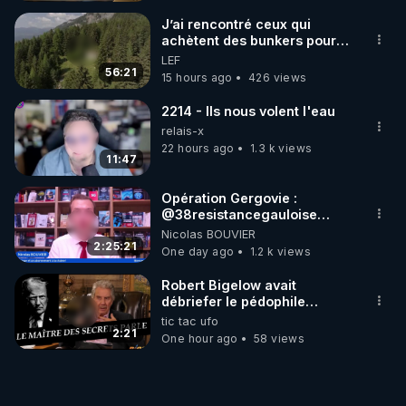
MARCHE 📷
J’ai rencontré ceux qui
achètent des bunkers pour
survivre à la fin du monde
LEF
56:21
15 hours ago
426 views
2214 - Ils nous volent l'eau
relais-x
22 hours ago
1.3 k views
11:47
Opération Gergovie :
‪@38resistancegauloise‬
‪@MarionSigautOfficiel‬
Nicolas BOUVIER
‪@gladysriifard5710‬ Laëtitia
2:25:21
One day ago
1.2 k views
Robert Bigelow avait
débriefer le pédophile
génocidaire de donald j
tic tac ufo
trump
2:21
One hour ago
58 views