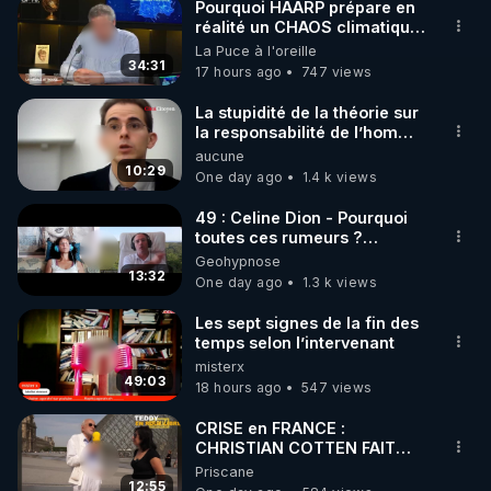
Pourquoi HAARP prépare en
▶ 30 jours gratuit sur l’application de méditation et 
réalité un CHAOS climatique,
on répond
La Puce à l'oreille
de bien-être ENVOL :

34:31
17 hours ago
747 views
Rendez-vous sur 
https://www.envol.app/code
 avec 
le code : REGENERE
La stupidité de la théorie sur
la responsabilité de l’homme
concernant le dioxyde de
aucune
carbone.
10:29
One day ago
1.4 k views
49 : Celine Dion - Pourquoi
toutes ces rumeurs ?
Enquête sous hypnose
Geohypnose
13:32
One day ago
1.3 k views
Les sept signes de la fin des
temps selon l’intervenant
misterx
49:03
18 hours ago
547 views
CRISE en FRANCE :
CHRISTIAN COTTEN FAIT
une étrange découverte
Priscane
12:55