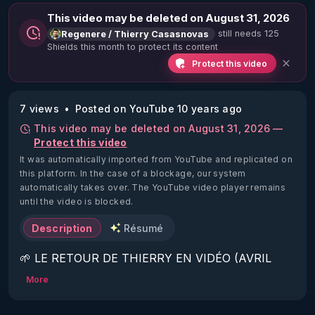
This video may be deleted on August 31, 2026
still needs 125
Regenere / Thierry Casasnovas
Shields this month to protect its content
Protect this video
7 views
Posted on YouTube 10 years ago
This video may be deleted on August 31, 2026 —
Protect this video
It was automatically imported from YouTube and replicated on
this platform.
In the case of a blockage, our system
automatically takes over. The YouTube video player remains
until the video is blocked.
Description
Résumé
🌱 LE RETOUR DE THIERRY EN VIDÉO (AVRIL 
2022)!

More
Découvrez la saison 2 des vidéos sur le nouveau 