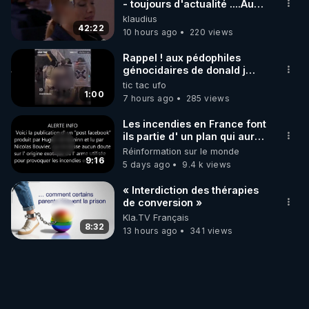
- toujours d'actualité ....Au
Dela Du Réel
klaudius
42:22
10 hours ago
220 views
Rappel ! aux pédophiles
génocidaires de donald j
trump et ses supporters
tic tac ufo
trumpistes 424et 666.
1:00
7 hours ago
285 views
Les incendies en France font
ils partie d' un plan qui aurait
débuté le 11 septembre 2001
Réinformation sur le monde
?
9:16
5 days ago
9.4 k views
« Interdiction des thérapies
de conversion »
Kla.TV Français
8:32
13 hours ago
341 views