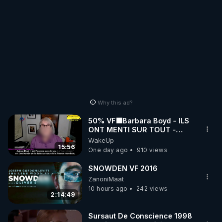
Why this ad?
50% VF🟩Barbara Boyd - ILS
ONT MENTI SUR TOUT -
Jocelyne Traduction
WakeUp
15:56
One day ago
910 views
SNOWDEN VF 2016
ZanoniMaat
10 hours ago
242 views
2:14:49
Sursaut De Conscience 1998