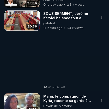
http://rgnr.li/stages
jusqu où auront-t-il ?
26:06
One day ago
2.3 k views
_________

SOUS SERMENT, Jérôme
Kerviel balance tout à
l'Assemblée !
patatrak
LES CODES PROMO DES PARTENAIRES

30:36
14 hours ago
1.4 k views
▶ 10 % de réduction sur toute la boutique 
WARMCOOK (Kuvings) : 

Rendez-vous sur : 
http://rgnr.li/warmcook
 avec le 
code : REGENERE10

▶ 10 % de réduction sur une sélection de produits 
de la boutique VIDYA : 

Rendez-vous sur : 
http://rgnr.li/vidya
 avec le code : 
REGENERE10

Why this ad?
▶ 10 % de réduction sur les extracteurs de la 
Manu, le compagnon de
marque SANA : 

Kyria, raconte sa garde à
vue musclée. PARTAGEZ!
Devoir de Mémoire
Rendez-vous sur 
http://rgnr.li/lechoubrave
 avec le 