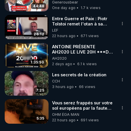
série, missiles coréens.
Generousbear
07.08.2026.
44:48
One day ago
1.7 k views
Entre Guerre et Paix : Piotr
Tolstoi remet l'otan à sa
place - Interview exclusif
LEF
26:12
22 hours ago
671 views
ANTOINE PRÉSENTE
AH2020 LE LIVE 20H ***DU
06/08/2026***
AH2020
1:35:50
2 days ago
6.1 k views
Les secrets de la création
CCH
3 hours ago
66 views
7:25
Vous serez frappés sur votre
sol européens par la faute
des dirigeants qui s'en
OHM ÉGA MAN
mettent dans le nez
5:35
22 hours ago
691 views