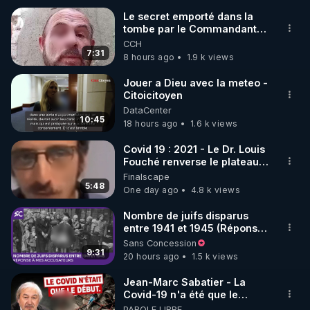
Le secret emporté dans la
tombe par le Commandant
🌱 INSTAGRAM

Cousteau le 25 juin 1997
CCH
7:31
8 hours ago
1.9 k views
https://www.instagram.com/rdlr_thierrycasasnovas/
http://rgnr.li/instagram
Jouer a Dieu avec la meteo -
Citoicitoyen
DataCenter
🌱 LA NEWSLETTER

10:45
18 hours ago
1.6 k views
Pour ne pas rater l’actualité RGNR (stages, 
Covid 19 : 2021 - Le Dr. Louis
Fouché renverse le plateau
http://rgnr.li/news
de CNews !
Finalscape
5:48
One day ago
4.8 k views
🌱 VIDÉOS NON CENSURÉES SUR ODYSEE 

Toutes les vidéos Youtube sont aussi sur la 
Nombre de juifs disparus
entre 1941 et 1945 (Réponse
à mes accusateurs)
Sans Concession
http://rgnr.li/odysee
9:31
20 hours ago
1.5 k views
🌱 LES STAGES EN PRÉSENTIEL

Jean-Marc Sabatier - La
Covid-19 n'a été que le
début - L'ARNm & l'ARNm-aa
PAROLE LIBRE