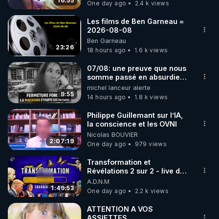
16:55
One day ago
2.4 k views
code : REGENERE10

Les films de Ben Garneau =
▶ 30 jours gratuit sur l’application de méditation et 
2026-08-08
Ben Garneau
de bien-être ENVOL :

23:26
18 hours ago
1.6 k views
Rendez-vous sur 
https://www.envol.app/code
 avec 
le code : REGENERE
07/08: une preuve que nous
somme passé en absurdie
une dictature qui veut faire
michel lanceur alerte
taire ses opposant !
9:55
14 hours ago
1.8 k views
Philippe Guillemant sur l’IA,
la conscience et les OVNI
Nicolas BOUVIER
2:07:19
One day ago
979 views
Transformation et
Révélations 2 sur 2 - live du
07/08/26
A.D.N.M
1:49:53
One day ago
2.2 k views
ATTENTION A VOS
ASSIETTES