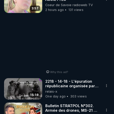
Coeur de Savoie radioweb TV
3:57
2 hours ago
131 views
Why this ad?
2218 - 14-18 - L'épuration
républicaine organisée par
les frères de la truelle
relais-x
15:19
One day ago
303 views
Bulletin STRATPOL N°302.
Armée des drones, MS-21 en