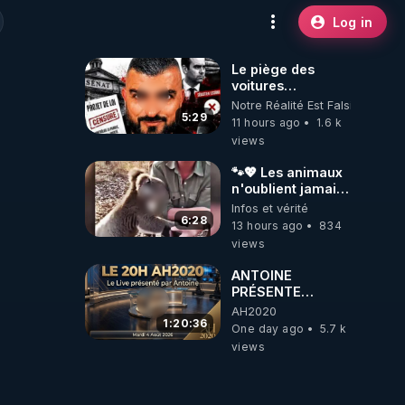
Log in
Le piège des
voitures
électriques se
Notre Réalité Est Falsifiée Et F
referme sur les
5:29
11 hours ago
1.6 k
usagers !
views
🐾💖 Les animaux
n'oublient jamais
ceux qu'ils
Infos et vérité
aiment… 🥹❤️
6:28
13 hours ago
834
views
ANTOINE
PRÉSENTE
AH2020 LE LIVE
AH2020
20H ***DU
1:20:36
One day ago
5.7 k
04/08/2026***
views
📷LE GRAND
RÉVEIL EST EN
MARCHE 📷