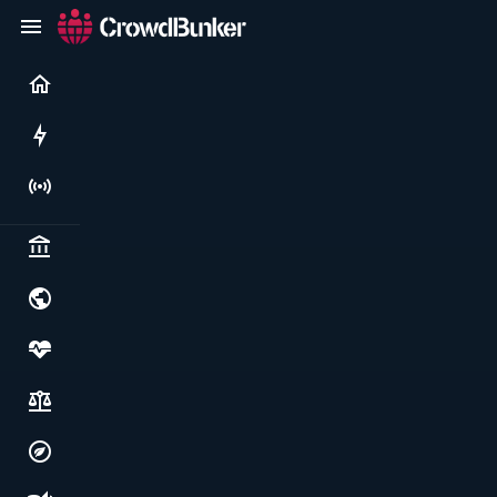
Current
Rushes
Live
Politics & institutions
World & geopolitics
Health, food & wellbeing
Society, justice & freedoms
Economy, environment & technology