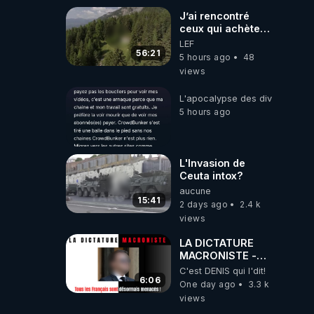
J’ai rencontré
ceux qui achètent
des bunkers pour
LEF
survivre à la fin
56:21
5 hours ago
48
du monde
views
L'apocalypse des divulgations
5 hours ago
L'Invasion de
Ceuta intox?
aucune
15:41
2 days ago
2.4 k
views
LA DICTATURE
MACRONISTE -
Tous les Français
C'est DENIS qui l'dit!
sont désormais
6:06
One day ago
3.3 k
menacés !
views