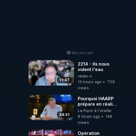
Why this ad?
2214 - Ils nous
volent l'eau
relais-x
11:47
13 hours ago
738
views
Pourquoi HAARP
prépare en réalité
un CHAOS
La Puce à l'oreille
climatique, on
34:31
8 hours ago
148
répond
views
Opération