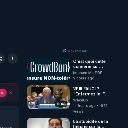
Why this ad?
C'est quoi cette
connerie sur
CrowdBunker
Kearunn Mc EIRE
???? Si on ne
9 hours ago
peut plus publier,
c'est un peu de la
VF🟩 FAUCI ?!
censure. Ne
eo
"Enfermez le !"
payez pas les
(Lock him up!) -
WakeUp
boucliers pour
Quartz Traduction
9:48
14 hours ago
941
voir mes vidéos,
views
c'est une arnaque
parce que ma
La stupidité de la
chaine et mon
théorie sur la
y takes