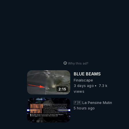
Why this ad?
BLUE BEAMS
Finalscape
3 days ago
7.3 k
2:15
views
🇫🇷 La Pensine Mutine
5 hours ago