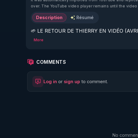
over. The YouTube video player remains until the video
Description
Résumé
🌱 LE RETOUR DE THIERRY EN VIDÉO (AVRIL
More
https://www.rgnr.fr/presentation.html
🌱 LE MAGAZINE RÉGÉNÈRE 

COMMENTS
http://rgnr.li/ymag
Log in
or
sign up
to comment.
🌱 LA BOUTIQUE DU MAGAZINE

https://boutique.magazine-regenere.fr/
🌱 FIL TELEGRAM

https://t.me/rgnr_fr
No comments