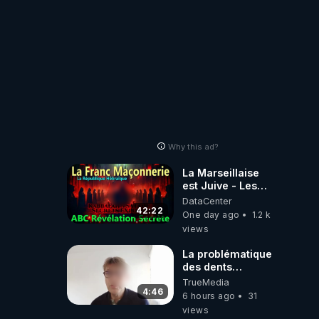
Why this ad?
La Marseillaise
est Juive - Les
Reseaux - Gallia
DataCenter
et la France -
42:22
One day ago
1.2 k
Symbolisme
views
La problématique
des dents
dévitalisées et
TrueMedia
des implants
4:46
6 hours ago
31
views