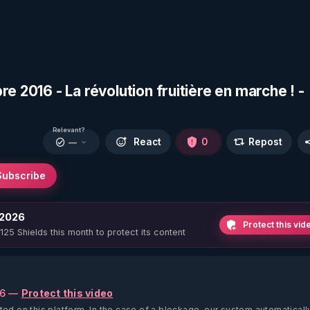
e 2016 - La révolution fruitière en marche ! -
Relevant?
React
0
Repost
—
Subscribe
 2026
Protect this vid
 125 Shields this month to protect its content
26 —
Protect this video
ted on this platform.
In the case of a blockage, our system automaticall