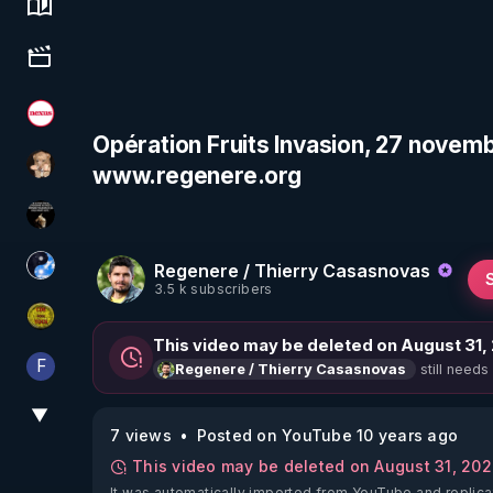
Science, history & spirituality
Culture, media & entertainment
Magazine Nexus
Opération Fruits Invasion, 27 novembr
www.regenere.org
DataCenter
Infos et vérité
Regenere / Thierry Casasnovas
Chercheur de vérité
3.5 k subscribers
CDS pour TOUS
This video may be deleted on August 31,
F
still needs
Regenere / Thierry Casasnovas
Finalscape
▼
View More
7 views
Posted on YouTube 10 years ago
This video may be deleted on August 31, 20
It was automatically imported from YouTube and replica