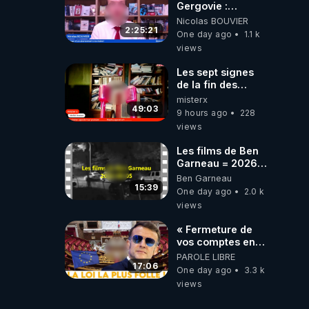
Gergovie :
‪@38resistancegauloise‬
Nicolas BOUVIER
‪@MarionSigautOfficiel‬
2:25:21
One day ago
1.1 k
‪@gladysriifard5710‬
views
Laëtitia
Les sept signes
de la fin des
temps selon
misterx
l’intervenant
49:03
9 hours ago
228
views
Les films de Ben
Garneau = 2026-
08-05
Ben Garneau
15:39
One day ago
2.0 k
views
« Fermeture de
vos comptes en
banque ! » :
PAROLE LIBRE
Macron impose
17:06
One day ago
3.3 k
une loi folle !
views