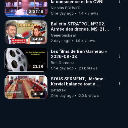
la conscience et les OVNI
Nicolas BOUVIER
2:07:19
One day ago
1.4 k views
Bulletin STRATPOL N°302.
Armée des drones, MS-21 en
série, missiles coréens.
Generousbear
07.08.2026.
44:48
2 days ago
1.9 k views
Les films de Ben Garneau =
2026-08-08
Ben Garneau
23:26
One day ago
2.1 k views
SOUS SERMENT, Jérôme
Kerviel balance tout à
l'Assemblée !
patatrak
30:36
One day ago
2.0 k views