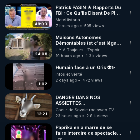
Patrick PASIN ★ Rapports Du
FBI : Ce Qu'Ils Disent De Plus
🌱 INSTAGRAM

Grave Sur Hitler
MetaHistoria
48:00
7 hours ago
505 views
https://www.instagram.com/rdlr_thierrycasasnovas/
http://rgnr.li/instagram
Maisons Autonomes
Démontables (et c'est légal).
Visite éco village en
Il Y A Toujours L'Espoir
🌱 LA NEWSLETTER

Bretagne
24:09
19 hours ago
1.3 k views
Pour ne pas rater l’actualité RGNR (stages, 
Humain face à un Gris 👽✨
http://rgnr.li/news
Infos et vérité
2 days ago
472 views
1:02
🌱 VIDÉOS NON CENSURÉES SUR ODYSEE 

Toutes les vidéos Youtube sont aussi sur la 
DANGER DANS NOS
ASSIETTES...
Coeur de Savoie radioweb TV
http://rgnr.li/odysee
13:21
23 hours ago
2.8 k views
🌱 LES STAGES EN PRÉSENTIEL

Paprika en a marre de se
faire interdire de spectacle.
Elle décide donc de devenir
LEF