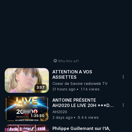
Why this ad?
ATTENTION A VOS
ASSIETTES
Coeur de Savoie radioweb TV
3:57
21 hours ago
1.1 k views
ANTOINE PRÉSENTE
AH2020 LE LIVE 20H ***DU
06/08/2026***
AH2020
1:35:50
2 days ago
6.4 k views
Philippe Guillemant sur l’IA,