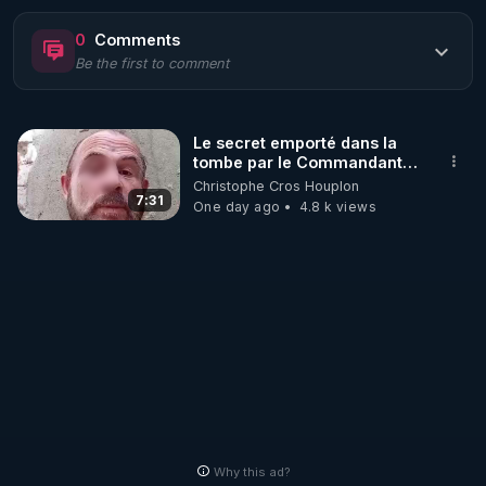
https://www.rgnr.fr/presentation.html
0
Comments
Be the first to comment
🌱 LE MAGAZINE RÉGÉNÈRE 

http://rgnr.li/ymag
Le secret emporté dans la
tombe par le Commandant
🌱 LA BOUTIQUE DU MAGAZINE

Cousteau le 25 juin 1997
Christophe Cros Houplon
Pour obtenir les anciens numéros que vous avez 
7:31
One day ago
4.8 k views
https://boutique.magazine-regenere.fr/
🌱 FIL TELEGRAM

Écoutez les podcasts gratuits de Thierry et les 
https://t.me/rgnr_fr
🌱 FACEBOOK

Why this ad?
http://rgnr.li/facebook