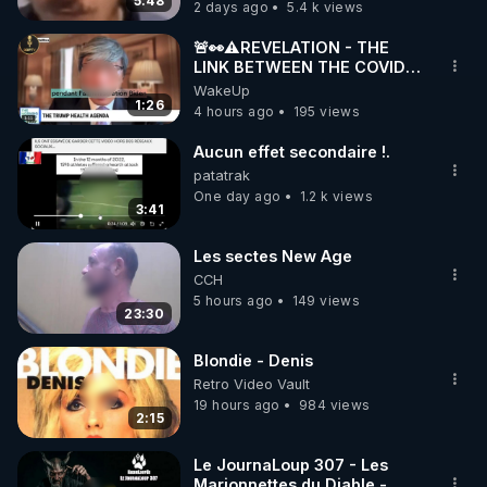
5:48
2 days ago
5.4 k views
code : REGENERE10

🚨👀⚠️REVELATION - THE
▶ 30 jours gratuit sur l’application de méditation et 
LINK BETWEEN THE COVID
VACCINE AND CANCER -LIEN
WakeUp
de bien-être ENVOL :

VACCIN COVID ET CANCER
1:26
4 hours ago
195 views
Rendez-vous sur 
https://www.envol.app/code
 avec 
le code : REGENERE
Aucun effet secondaire !.
patatrak
One day ago
1.2 k views
3:41
Les sectes New Age
CCH
5 hours ago
149 views
23:30
Blondie - Denis
Retro Video Vault
19 hours ago
984 views
2:15
Le JournaLoup 307 - Les
Marionnettes du Diable -