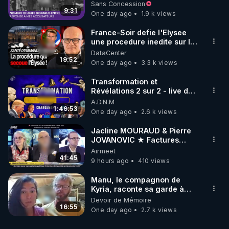
à mes accusateurs)
Sans Concession
9:31
One day ago
1.9 k views
France-Soir defie l'Elysee
une procedure inedite sur la
sante du president - Nexus
DataCenter
19:52
One day ago
3.3 k views
Transformation et
Révélations 2 sur 2 - live du
07/08/26
A.D.N.M
1:49:53
One day ago
2.6 k views
Jacline MOURAUD & Pierre
JOVANOVIC ★ Factures
Impayées : Où Est Passé Le
Airmeet
Pognon ?
41:45
9 hours ago
410 views
Manu, le compagnon de
Kyria, raconte sa garde à
vue musclée. PARTAGEZ!
Devoir de Mémoire
16:55
One day ago
2.7 k views