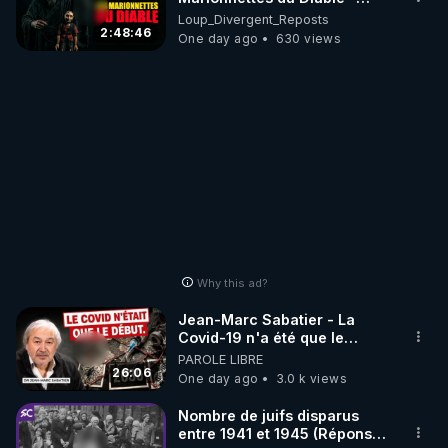
Loup Divergent 2026.08.07
Loup_Divergent_Reposts
2:48:46
One day ago
630 views
Why this ad?
Jean-Marc Sabatier - La
Covid-19 n'a été que le
début - L'ARNm & l'ARNm-aa
PAROLE LIBRE
jusqu où auront-t-il ?
26:06
One day ago
3.0 k views
Nombre de juifs disparus
entre 1941 et 1945 (Réponse