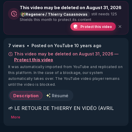
This video may be deleted on August 31, 2026
still needs 125
Regenere / Thierry Casasnovas
Shields this month to protect its content
Protect this video
7 views
Posted on YouTube 10 years ago
This video may be deleted on August 31, 2026 —
Protect this video
It was automatically imported from YouTube and replicated on
this platform.
In the case of a blockage, our system
automatically takes over. The YouTube video player remains
until the video is blocked.
Description
Résumé
🌱 LE RETOUR DE THIERRY EN VIDÉO (AVRIL 
2022)!

More
Découvrez la saison 2 des vidéos sur le nouveau 