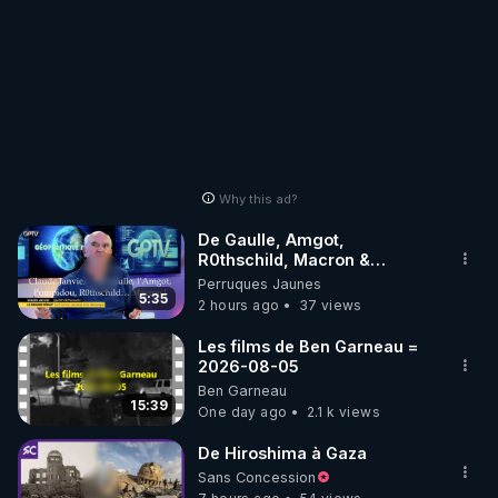
Why this ad?
De Gaulle, Amgot,
R0thschild, Macron &
Pompidou… Macron Claude
Perruques Jaunes
Janvier, GPTV, 18 X 2024
5:35
2 hours ago
37 views
Les films de Ben Garneau =
2026-08-05
Ben Garneau
15:39
One day ago
2.1 k views
De Hiroshima à Gaza
Sans Concession