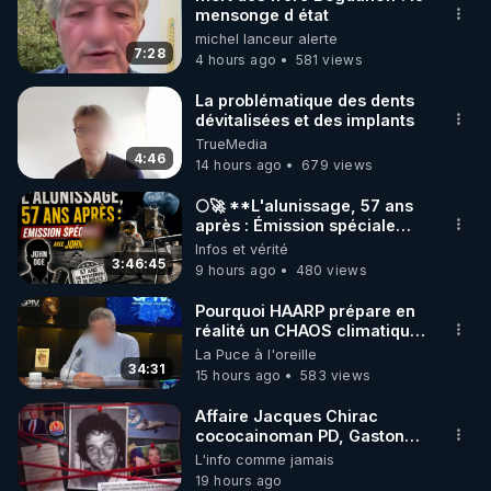
mensonge d état
🌱 INSTAGRAM

michel lanceur alerte
7:28
4 hours ago
581 views
https://www.instagram.com/rdlr_thierrycasasnovas/
http://rgnr.li/instagram
La problématique des dents
dévitalisées et des implants
TrueMedia
🌱 LA NEWSLETTER

4:46
14 hours ago
679 views
Pour ne pas rater l’actualité RGNR (stages, 
🌕🚀 **L'alunissage, 57 ans
après : Émission spéciale
http://rgnr.li/news
avec John Doe !** 👨 🚀✨
Infos et vérité
3:46:45
9 hours ago
480 views
🌱 VIDÉOS NON CENSURÉES SUR ODYSEE 

Toutes les vidéos Youtube sont aussi sur la 
Pourquoi HAARP prépare en
réalité un CHAOS climatique,
on répond
La Puce à l'oreille
http://rgnr.li/odysee
34:31
15 hours ago
583 views
🌱 LES STAGES EN PRÉSENTIEL

Affaire Jacques Chirac
cococainoman PD, Gaston
Flosse IDEM, les barbouses,
L'info comme jamais
http://rgnr.li/stages
mort du journaliste Jean-
19 hours ago