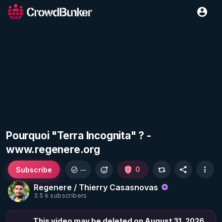
Pourquoi "Terra Incognita" ? -
www.regenere.org
Subscribe
0
—
Regenere / Thierry Casasnovas
3.5 k subscribers
This video may be deleted on August 31, 2026