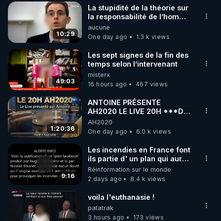
La stupidité de la théorie sur
▶ 30 jours gratuit sur l’application de méditation et 
la responsabilité de l’homme
concernant le dioxyde de
aucune
de bien-être ENVOL :

carbone.
10:29
One day ago
1.3 k views
Rendez-vous sur 
https://www.envol.app/code
 avec 
le code : REGENERE
Les sept signes de la fin des
temps selon l’intervenant
misterx
49:03
16 hours ago
467 views
ANTOINE PRÉSENTE
AH2020 LE LIVE 20H ***DU
04/08/2026*** 📷LE
AH2020
GRAND RÉVEIL EST EN
1:20:36
One day ago
6.0 k views
MARCHE 📷
Les incendies en France font
ils partie d' un plan qui aurait
débuté le 11 septembre 2001
Réinformation sur le monde
?
9:16
2 days ago
8.4 k views
voila l'euthanasie !
patatrak
3 hours ago
173 views