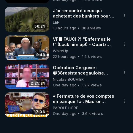
J’ai rencontré ceux qui
achètent des bunkers pour
survivre à la fin du monde
LEF
56:21
13 hours ago
308 views
VF🟩 FAUCI ?! "Enfermez le
!" (Lock him up!) - Quartz
Traduction
WakeUp
9:48
22 hours ago
1.5 k views
Opération Gergovie :
‪@38resistancegauloise‬
‪@MarionSigautOfficiel‬
Nicolas BOUVIER
‪@gladysriifard5710‬ Laëtitia
2:25:21
One day ago
1.2 k views
« Fermeture de vos comptes
en banque ! » : Macron
impose une loi folle !
PAROLE LIBRE
17:06
One day ago
3.6 k views