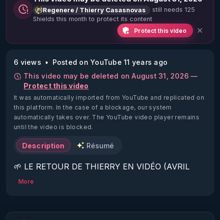
still needs 125
Regenere / Thierry Casasnovas
Shields this month to protect its content
Protect this video
6 views
Posted on YouTube 11 years ago
This video may be deleted on August 31, 2026 —
Protect this video
It was automatically imported from YouTube and replicated on
this platform.
In the case of a blockage, our system
automatically takes over. The YouTube video player remains
until the video is blocked.
Description
Résumé
🌱 LE RETOUR DE THIERRY EN VIDÉO (AVRIL 
2022)!

More
Découvrez la saison 2 des vidéos sur le nouveau 
https://www.rgnr.fr/presentation.html