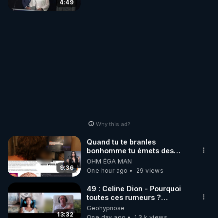
4:49
Why this ad?
Quand tu te branles
bonhomme tu émets des
ondes ils ont juste omis de
OHM ÉGA MAN
t'expliquer
9:36
One hour ago
29 views
49 : Celine Dion - Pourquoi
toutes ces rumeurs ?
Enquête sous hypnose
Geohypnose
13:32
One day ago
1.3 k views