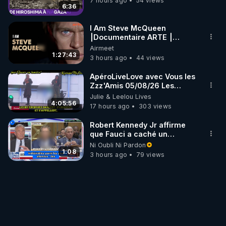
7 hours ago
54 views
6:36
I Am Steve McQueen
⎮Documentaire ARTE ⎮
Cinema
Airmeet
1:27:43
3 hours ago
44 views
ApéroLiveLove avec Vous les
Zzz'Amis 05/08/26 Les
Zzz'Infos Bonheur de Leelou
Julie & Leelou Lives
4:05:56
17 hours ago
303 views
Robert Kennedy Jr affirme
que Fauci a caché un
infarctus pulmonaire
Ni Oubli Ni Pardon
survenu après sa
1:08
3 hours ago
79 views
vaccination