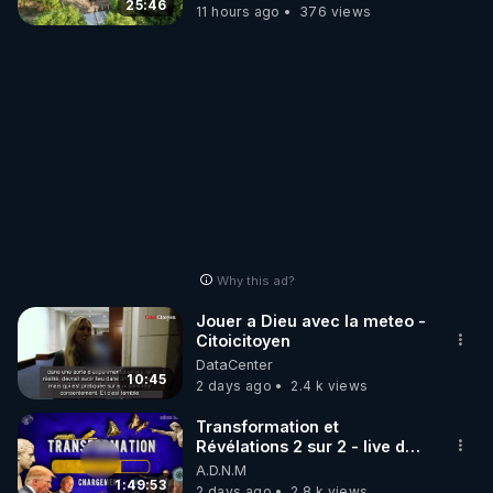
25:46
11 hours ago
376 views
Why this ad?
Jouer a Dieu avec la meteo -
Citoicitoyen
DataCenter
10:45
2 days ago
2.4 k views
Transformation et
Révélations 2 sur 2 - live du
07/08/26
A.D.N.M
1:49:53
2 days ago
2.8 k views