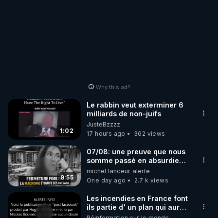
Why this ad?
Le rabbin veut exterminer 6
milliards de non-juifs
JusteBzzzz
1:02
17 hours ago
362 views
07/08: une preuve que nous
somme passé en absurdie
une dictature qui veut faire
michel lanceur alerte
taire ses opposant !
9:55
One day ago
2.7 k views
Les incendies en France font
ils partie d' un plan qui aurait
débuté le 11 septembre 2001
Réinformation sur le monde