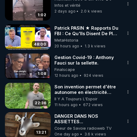
🌱 INSTAGRAM

Infos et vérité
2 days ago
2.0 k views
1:02
https://www.instagram.com/rdlr_thierrycasasnovas/
http://rgnr.li/instagram
Patrick PASIN ★ Rapports Du
FBI : Ce Qu'Ils Disent De Plus
Grave Sur Hitler
MetaHistoria
🌱 LA NEWSLETTER

48:00
20 hours ago
1.3 k views
Pour ne pas rater l’actualité RGNR (stages, 
Gestion Covid-19 : Anthony
Fauci sur la sellette.
http://rgnr.li/news
Finalscape
1:08
12 hours ago
924 views
🌱 VIDÉOS NON CENSURÉES SUR ODYSEE 

Toutes les vidéos Youtube sont aussi sur la 
Son invention permet d'être
autonome en électricité
avec un simple ruisseau
Il Y A Toujours L'Espoir
http://rgnr.li/odysee
22:36
11 hours ago
672 views
🌱 LES STAGES EN PRÉSENTIEL

DANGER DANS NOS
ASSIETTES...
Coeur de Savoie radioweb TV
http://rgnr.li/stages
13:21
One day ago
3.6 k views