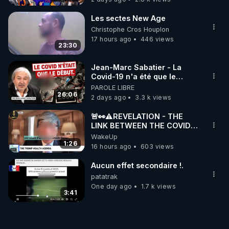
Les sectes New Age
Christophe Cros Houplon
17 hours ago
446 views
23:30
Jean-Marc Sabatier - La
Covid-19 n'a été que le
début - L'ARNm & l'ARNm-aa
PAROLE LIBRE
jusqu où auront-t-il ?
26:06
2 days ago
3.3 k views
🚨👀⚠️REVELATION - THE
LINK BETWEEN THE COVID
VACCINE AND CANCER -LIEN
WakeUp
VACCIN COVID ET CANCER
1:26
16 hours ago
603 views
Aucun effet secondaire !.
patatrak
One day ago
1.7 k views
3:41