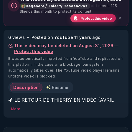
still needs 125
Regenere / Thierry Casasnovas
Shields this month to protect its content
Protect this video
6 views
Posted on YouTube 11 years ago
This video may be deleted on August 31, 2026 —
Protect this video
It was automatically imported from YouTube and replicated on
this platform.
In the case of a blockage, our system
automatically takes over. The YouTube video player remains
until the video is blocked.
Description
Résumé
🌱 LE RETOUR DE THIERRY EN VIDÉO (AVRIL 
2022)!

More
Découvrez la saison 2 des vidéos sur le nouveau 
https://www.rgnr.fr/presentation.html