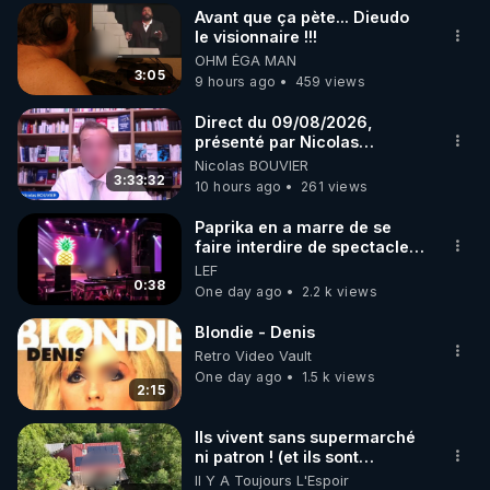
Avant que ça pète... Dieudo
▶ 30 jours gratuit sur l’application de méditation et 
le visionnaire !!!
OHM ÉGA MAN
de bien-être ENVOL :

3:05
9 hours ago
459 views
Rendez-vous sur 
https://www.envol.app/code
 avec 
le code : REGENERE
Direct du 09/08/2026,
présenté par Nicolas
BOUVIER
Nicolas BOUVIER
3:33:32
10 hours ago
261 views
Paprika en a marre de se
faire interdire de spectacle.
Elle décide donc de devenir
LEF
DJ !
0:38
One day ago
2.2 k views
Blondie - Denis
Retro Video Vault
One day ago
1.5 k views
2:15
Ils vivent sans supermarché
ni patron ! (et ils sont
heureux)
Il Y A Toujours L'Espoir