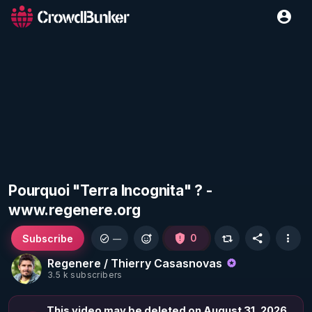
Pourquoi "Terra Incognita" ? -
www.regenere.org
Subscribe
0
—
Regenere / Thierry Casasnovas
3.5 k subscribers
This video may be deleted on August 31, 2026