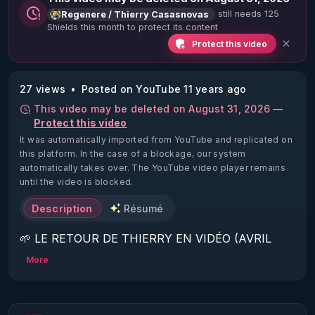
still needs 125
Regenere / Thierry Casasnovas
Shields this month to protect its content
Protect this video
27 views
Posted on YouTube 11 years ago
This video may be deleted on August 31, 2026 —
Protect this video
It was automatically imported from YouTube and replicated on
this platform.
In the case of a blockage, our system
automatically takes over. The YouTube video player remains
until the video is blocked.
Description
Résumé
🌱 LE RETOUR DE THIERRY EN VIDÉO (AVRIL 
2022)!

More
Découvrez la saison 2 des vidéos sur le nouveau 
https://www.rgnr.fr/presentation.html