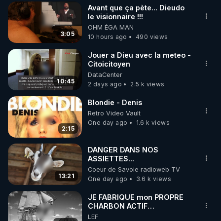
Avant que ça pète... Dieudo
▶ 30 jours gratuit sur l’application de méditation et 
le visionnaire !!!
OHM ÉGA MAN
de bien-être ENVOL :

3:05
10 hours ago
490 views
Rendez-vous sur 
https://www.envol.app/code
 avec 
le code : REGENERE
Jouer a Dieu avec la meteo -
Citoicitoyen
DataCenter
10:45
2 days ago
2.5 k views
Blondie - Denis
Retro Video Vault
One day ago
1.6 k views
2:15
DANGER DANS NOS
ASSIETTES...
Coeur de Savoie radioweb TV
13:21
One day ago
3.6 k views
JE FABRIQUE mon PROPRE
CHARBON ACTIF
GRATUITEMENT pour
LEF