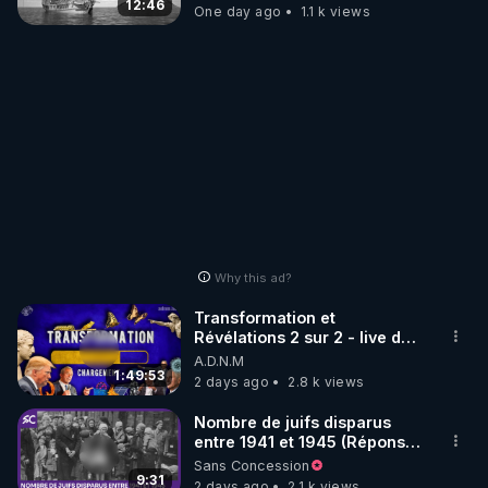
Purifier mon EAU
12:46
One day ago
1.1 k views
Why this ad?
Transformation et
Révélations 2 sur 2 - live du
07/08/26
A.D.N.M
1:49:53
2 days ago
2.8 k views
Nombre de juifs disparus
entre 1941 et 1945 (Réponse
à mes accusateurs)
Sans Concession
9:31
2 days ago
2.1 k views