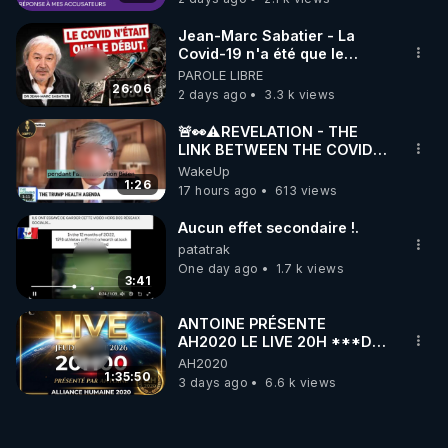
Jean-Marc Sabatier - La
Covid-19 n'a été que le
début - L'ARNm & l'ARNm-aa
PAROLE LIBRE
jusqu où auront-t-il ?
26:06
2 days ago
3.3 k views
🚨👀⚠️REVELATION - THE
LINK BETWEEN THE COVID
VACCINE AND CANCER -LIEN
WakeUp
VACCIN COVID ET CANCER
1:26
17 hours ago
613 views
Aucun effet secondaire !.
patatrak
One day ago
1.7 k views
3:41
ANTOINE PRÉSENTE
AH2020 LE LIVE 20H ***DU
06/08/2026***
AH2020
1:35:50
3 days ago
6.6 k views