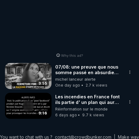
Why this ad?
07/08: une preuve que nous
somme passé en absurdie
une dictature qui veut faire
michel lanceur alerte
taire ses opposant !
9:55
One day ago
2.7 k views
Les incendies en France font
ils partie d' un plan qui aurait
débuté le 11 septembre 2001
Réinformation sur le monde
?
9:16
6 days ago
9.7 k views
You want to chat with us ?
contact@crowdbunker.com
|
Make way