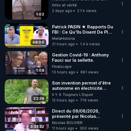
🌱 INSTAGRAM

Infos et vérité
2 days ago
2.1 k views
1:02
https://www.instagram.com/rdlr_thierrycasasnovas/
http://rgnr.li/instagram
Patrick PASIN ★ Rapports Du
FBI : Ce Qu'Ils Disent De Plus
Grave Sur Hitler
MetaHistoria
🌱 LA NEWSLETTER

48:00
21 hours ago
1.4 k views
Pour ne pas rater l’actualité RGNR (stages, 
Gestion Covid-19 : Anthony
Fauci sur la sellette.
http://rgnr.li/news
Finalscape
1:08
13 hours ago
991 views
🌱 VIDÉOS NON CENSURÉES SUR ODYSEE 

Toutes les vidéos Youtube sont aussi sur la 
Son invention permet d'être
autonome en électricité
avec un simple ruisseau
Il Y A Toujours L'Espoir
http://rgnr.li/odysee
22:36
12 hours ago
719 views
🌱 LES STAGES EN PRÉSENTIEL

Direct du 09/08/2026,
présenté par Nicolas
BOUVIER
Nicolas BOUVIER
http://rgnr.li/stages
3:33:32
11 hours ago
300 views