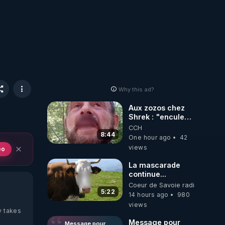
Why this ad?
Aux zozos chez
Shrek : "encule
toi tout seul
CCH
espèce de mal
8:44
One hour ago
42
polish"
views
eo
La mascarade
continue...
Coeur de Savoie radioweb TV
5:22
14 hours ago
980
views
y takes
Message pour
Message pour