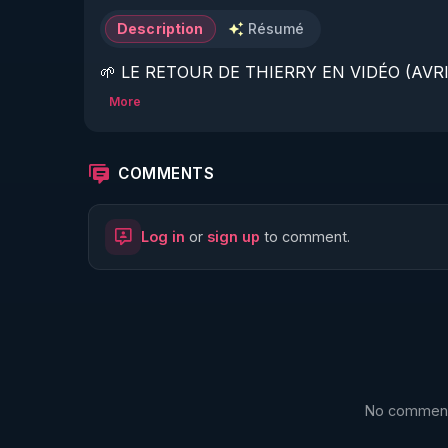
Description
Résumé
🌱 LE RETOUR DE THIERRY EN VIDÉO (AVRIL
More
https://www.rgnr.fr/presentation.html
🌱 LE MAGAZINE RÉGÉNÈRE 

COMMENTS
http://rgnr.li/ymag
Log in
or
sign up
to comment.
🌱 LA BOUTIQUE DU MAGAZINE

https://boutique.magazine-regenere.fr/
🌱 FIL TELEGRAM

https://t.me/rgnr_fr
No comments