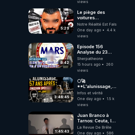
views
Le piège des
voitures
électriques se
Notre Réalité Est Falsifiée Et F
referme sur les
5:29
One day ago
4.4 k
usagers !
views
Episode 156
Analyse du 23
février 2025 Elon
Sherpatheone
Musk : Houston ,
8:42
15 hours ago
260
on a un problème
views
!
🌕🚀
**L'alunissage,
57 ans après :
Infos et vérité
Émission spéciale
3:46:45
One day ago
1.5 k
avec John Doe
views
!** 👨 🚀✨
Juan Branco à
Tarnos: Ceuta, le
narcotrafic et le
La Revue De Brêle
pouvoir en France
1:45:43
One day ago
586