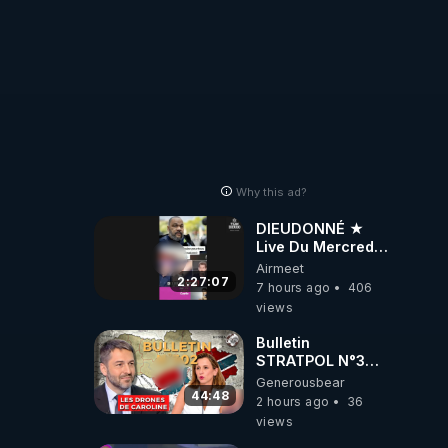
Why this ad?
DIEUDONNÉ ★
Live Du Mercredi
5 Août 2026
Airmeet
2:27:07
7 hours ago
406
views
Bulletin
STRATPOL N°302.
Armée des
Generousbear
drones, MS-21 en
44:48
2 hours ago
36
série, missiles
views
coréens.