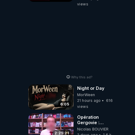
views
Why this ad?
Night or Day
MorWeen
21 hours ago
616
6:05
views
Opération
Gergovie :
‪@38resistancegauloise‬
Nicolas BOUVIER
‪@MarionSigautOfficiel‬
2:25:21
2 days ago
1.6 k