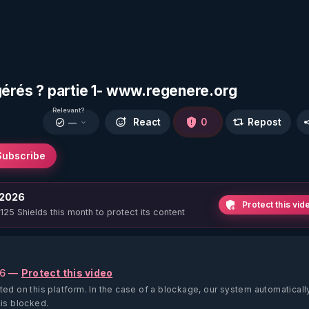
gérés ? partie 1- www.regenere.org
Relevant?
React
0
Repost
—
Subscribe
 2026
Protect this vid
 125 Shields this month to protect its content
26 —
Protect this video
ted on this platform.
In the case of a blockage, our system automaticall
 is blocked.