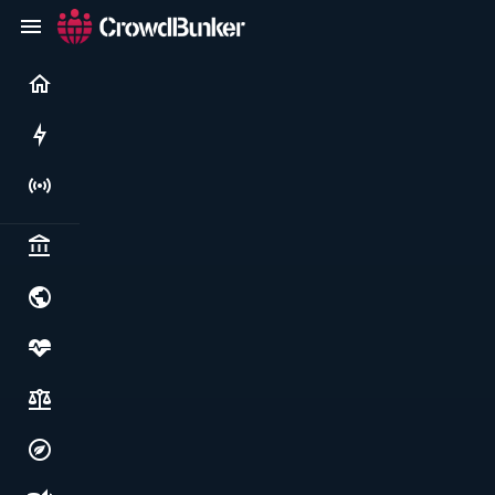
Current
Rushes
Live
Politics & institutions
World & geopolitics
Health, food & wellbeing
Society, justice & freedoms
Economy, environment & technology