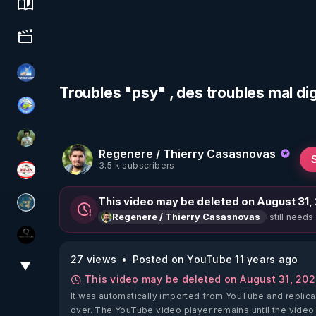
Science, history & spirituality
Culture, media & entertainment
PAROLE LIBRE
Troubles "psy" , des troubles mal di
Tonton Posture Débrief
Sonmi-877
Regenere / Thierry Casasnovas
3.5 k subscribers
JSF - TV
This video may be deleted on August 31,
Réinformation sur le monde
still needs
Regenere / Thierry Casasnovas
La vérité
27 views
Posted on YouTube 11 years ago
▼
View More
This video may be deleted on August 31, 20
It was automatically imported from YouTube and replica
over. The YouTube video player remains until the video