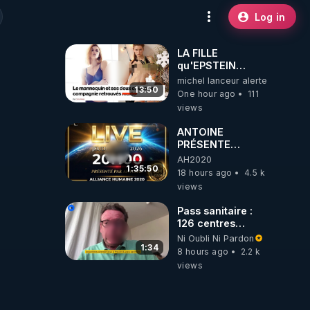
Log in
LA FILLE
qu'EPSTEIN
VOULAIT CACHER
michel lanceur alerte
13:50
One hour ago
111
views
ANTOINE
PRÉSENTE
AH2020 LE LIVE
AH2020
20H ***DU
1:35:50
18 hours ago
4.5 k
06/08/2026***
views
Pass sanitaire :
126 centres
commerciaux
Ni Oubli Ni Pardon
concernés par
1:34
8 hours ago
2.2 k
l'obligation dans
views
toute la France