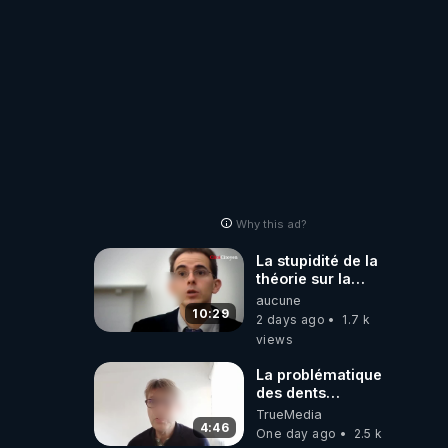
Why this ad?
La stupidité de la
théorie sur la
responsabilité de
aucune
l’homme
10:29
2 days ago
1.7 k
concernant le
views
dioxyde de
carbone.
La problématique
des dents
dévitalisées et
TrueMedia
des implants
4:46
One day ago
2.5 k