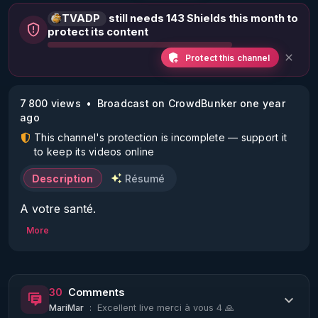
TVADP
still needs 143 Shields this month to
protect its content
Protect this channel
7 800 views
Broadcast on CrowdBunker one year
ago
This channel's protection is incomplete — support it
to keep its videos online
Description
Résumé
A votre santé.

Une émission du Dr Eric Loridan

More
Invités : Dr Astrid Stuckelberger & Dr Ricardo 
Delgado de la Quinta Columna

Thème : Nanotechnologie dans les vaccins - 
30
Comments
guerre ouverte contre les peuples ?
MariMar
:
Excellent live merci à vous 4 🙏