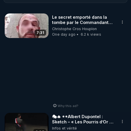
Le secret emporté dans la
tombe par le Commandant
Cousteau le 25 juin 1997
Christophe Cros Houplon
7:31
One day ago
6.2 k views
Why this ad?
🎭🔥 **Albert Dupontel :
Sketch – « Les Pourris d’Or »
🏆💰**
Infos et vérité