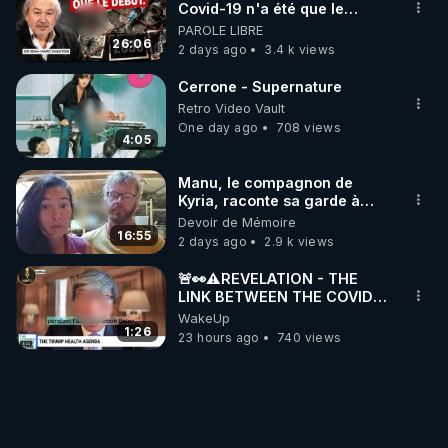
Covid-19 n'a été que le
début - L'ARNm & l'ARNm-aa
PAROLE LIBRE
jusqu où auront-t-il ?
26:06
2 days ago
3.4 k views
Cerrone - Supernature
Retro Video Vault
One day ago
708 views
4:05
Manu, le compagnon de
Kyria, raconte sa garde à
vue musclée. PARTAGEZ!
Devoir de Mémoire
16:55
2 days ago
2.9 k views
🚨👀⚠️REVELATION - THE
LINK BETWEEN THE COVID
VACCINE AND CANCER -LIEN
WakeUp
VACCIN COVID ET CANCER
1:26
23 hours ago
740 views