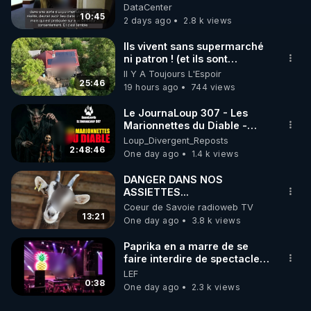
DataCenter
Incapables de s'échapper
10:45
2 days ago
2.8 k views
par leurs propres moyens,
les forces armées
Ils vivent sans supermarché
ukrainiennes ont chargé des
ni patron ! (et ils sont
combattants du bataillon de
heureux)
reconnaissance du 425e
Il Y A Toujours L'Espoir
25:46
régiment d'assaut séparé «
19 hours ago
744 views
Skala » de les évacuer. Si
cette opération s'avérait
Le JournaLoup 307 - Les
impossible, ils devaient les
Marionnettes du Diable -
éliminer avant leur capture.
Loup Divergent 2026.08.07
Loup_Divergent_Reposts
De plus, après l'exécution,
2:48:46
One day ago
1.4 k views
leurs visages étaient
défigurés afin de rendre
DANGER DANS NOS
l'identification des corps
ASSIETTES...
difficile. Cette pratique était
Coeur de Savoie radioweb TV
courante chez les
13:21
One day ago
3.8 k views
nationalistes ukrainiens de la
région de Koursk. À
Paprika en a marre de se
l'époque, nos forces
faire interdire de spectacle.
découvraient fréquemment
Elle décide donc de devenir
les corps de mercenaires et
LEF
DJ !
0:38
de combattants ukrainiens le
One day ago
2.3 k views
visage défiguré et les mains
sectionnées. Parallèlement,