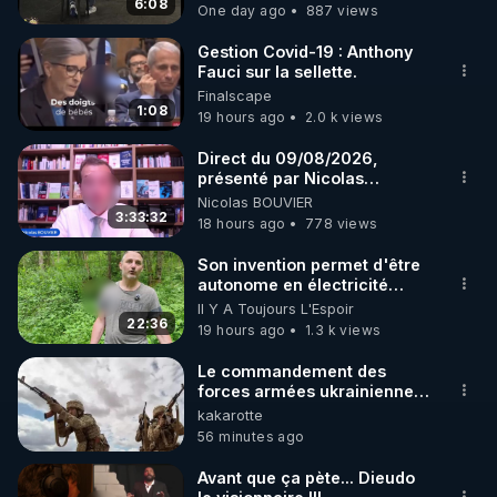
6:08
One day ago
887 views
Gestion Covid-19 : Anthony
Fauci sur la sellette.
Finalscape
1:08
19 hours ago
2.0 k views
Direct du 09/08/2026,
présenté par Nicolas
BOUVIER
Nicolas BOUVIER
3:33:32
18 hours ago
778 views
Son invention permet d'être
autonome en électricité
avec un simple ruisseau
Il Y A Toujours L'Espoir
22:36
19 hours ago
1.3 k views
Le commandement des
forces armées ukrainiennes
a ordonné l'élimination des
kakarotte
mercenaires qui étaient
56 minutes ago
encerclés Le
commandement des forces
Avant que ça pète... Dieudo
armées ukrainiennes a