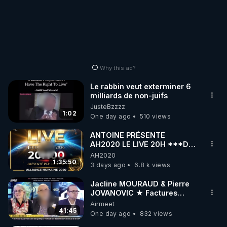
Why this ad?
Le rabbin veut exterminer 6
milliards de non-juifs
JusteBzzzz
1:02
One day ago
510 views
ANTOINE PRÉSENTE
AH2020 LE LIVE 20H ***DU
06/08/2026***
AH2020
1:35:50
3 days ago
6.8 k views
Jacline MOURAUD & Pierre
JOVANOVIC ★ Factures
Impayées : Où Est Passé Le
Airmeet
Pognon ?
41:45
One day ago
832 views