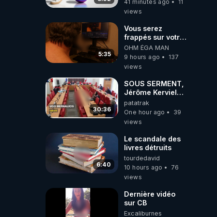
41 minutes ago
11
views
Vous serez
frappés sur votre
sol européens par
OHM ÉGA MAN
la faute des
5:35
9 hours ago
137
dirigeants qui
views
s'en mettent dans
le nez
SOUS SERMENT,
Jérôme Kerviel
balance tout à
patatrak
l'Assemblée !
30:36
One hour ago
39
views
Le scandale des
livres détruits
tourdedavid
6:40
10 hours ago
76
views
Dernière vidéo
sur CB
Excaliburnes