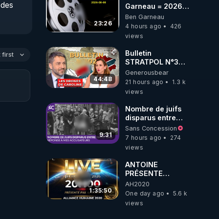
des 
Garneau = 2026-
08-08
Ben Garneau
23:26
4 hours ago
426
tre 
views
es 
Bulletin
first
STRATPOL N°302.
e 
Armée des
Generousbear
drones, MS-21 en
44:48
21 hours ago
1.3 k
série, missiles
views
coréens.
07.08.2026.
Nombre de juifs
disparus entre
1941 et 1945
Sans Concession
(Réponse à mes
9:31
7 hours ago
274
accusateurs)
views
ANTOINE
PRÉSENTE
AH2020 LE LIVE
AH2020
20H ***DU
1:35:50
One day ago
5.6 k
06/08/2026***
views