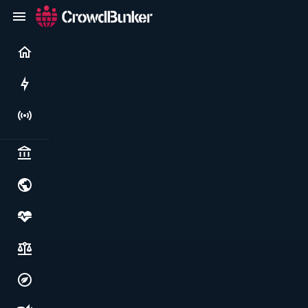
Current
Rushes
Live
Politics & institutions
World & geopolitics
Health, food & wellbeing
Society, justice & freedoms
Economy, environment & technology