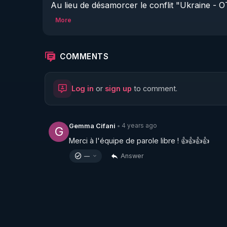
Au lieu de désamorcer le conflit "Ukraine - OT
chars à l’Ukraine . Ce président est un véri
More
Macron , complice de crime de guerre au Yém
les gilets jaunes. Macron est coresponsable d
depuis 2014. Il devra rendre des comptes autan
COMMENTS
toujours. Il livre des armes qui appartiennent 
parlement . Il doit être jugé le jour ou la justi
Log in
or
sign up
to comment.
collabos !   
https://www.youtube.com/watch
4 years ago
Gemma Cifani
•
G
Merci à l'équipe de parole libre ! 👍👍👍👍
Answer
—