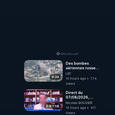
Why this ad?
Des bombes
aériennes russes
anéantissent les
LEF
centres de
0:33
14 hours ago
1.1 k
contrôle de
views
drones de 3
brigades
Direct du
ukrainienne
07/08/2026,
présenté par
Nicolas BOUVIER
Nicolas BOUVIER
2:07:16
14 hours ago
411
views