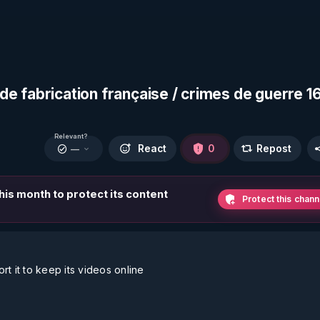
e fabrication française / crimes de guerre 1
Relevant?
React
0
Repost
—
this month to protect its content
Protect this chann
t it to keep its videos online