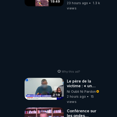
19:49
23 hours ago
1.3 k
views
Why this ad?
Le père de la
victime : « un
gendarme nous a
Ni Oubli Ni Pardon
dit que c'était une
2:19
2 hours ago
15
libération
views
anticipée Covid-
19 »
Conférence sur
les ondes