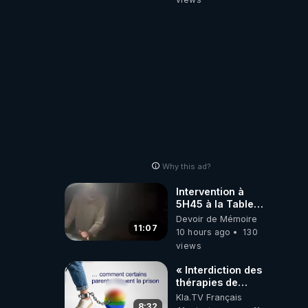
BALANCE TOUT
Why this ad?
Intervention à
5H45 à la Table
de Gaya, chez
Devoir de Mémoire
Kyria et Manu.
11:07
10 hours ago
130
6/08/2026
views
PARTAGEZ !
« Interdiction des
thérapies de
conversion »
Kla.TV Français
8:32