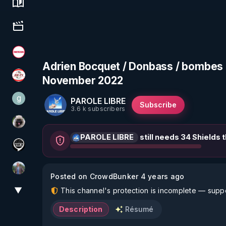
Science, history & spirituality
Culture, media & entertainment
Magazine Nexus
Adrien Bocquet / Donbass / bombes d
November 2022
JSF - TV
g
PAROLE LIBRE
gilo59
Subscribe
3.6 k subscribers
Priscane
PAROLE LIBRE
still needs 34 Shields 
Notre Réalité Est Falsifiée Et Fausse
Nicolas BOUVIER
Posted on CrowdBunker 4 years ago
▼
This channel's protection is incomplete — suppor
View More
Description
Résumé