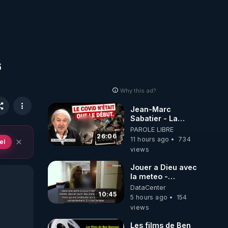
6
Why this ad?
Jean-Marc
Sabatier - La
Covid-19 n'a été
PAROLE LIBRE
que le début -
26:06
11 hours ago
734
el
L'ARNm &
views
l'ARNm-aa jusqu
où auront-t-il ?
Jouer a Dieu avec
la meteo -
Citoicitoyen
DataCenter
10:45
5 hours ago
154
views
Les films de Ben