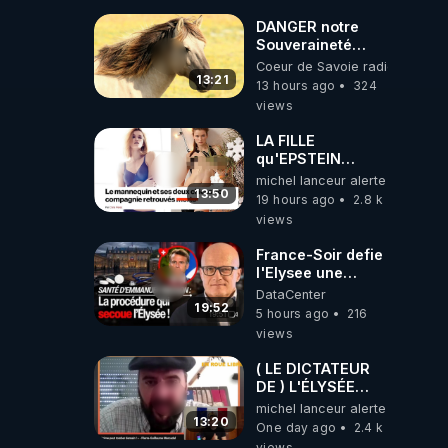
DANGER notre
Souveraineté
Alimentaire est
Coeur de Savoie radioweb TV
attaqué...
13:21
13 hours ago
324
views
LA FILLE
qu'EPSTEIN
VOULAIT CACHER
michel lanceur alerte
13:50
19 hours ago
2.8 k
views
France-Soir defie
l'Elysee une
procedure inedite
DataCenter
sur la sante du
19:52
5 hours ago
216
president - Nexus
views
( LE DICTATEUR
DE ) L'ÉLYSÉE
PANIQUE : PIERRE
michel lanceur alerte
GUILLAUME
13:20
One day ago
2.4 k
MERCADAL
views