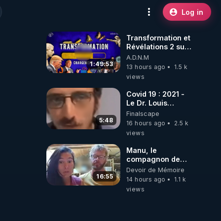
Log in
Transformation et
Révélations 2 sur
2 - live du
A.D.N.M
07/08/26
1:49:53
13 hours ago
1.5 k
views
Covid 19 : 2021 -
Le Dr. Louis
Fouché renverse
Finalscape
le plateau de
5:48
16 hours ago
2.5 k
CNews !
views
Manu, le
compagnon de
Kyria, raconte sa
Devoir de Mémoire
garde à vue
16:55
14 hours ago
1.1 k
musclée.
views
PARTAGEZ!