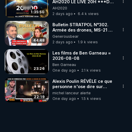
AH2020 LE LIVE 20H ***DU
06/08/2026***
AH2020
1:35:50
2 days ago
6.4 k views
Bulletin STRATPOL N°302.
Armée des drones, MS-21 en
série, missiles coréens.
Generousbear
07.08.2026.
44:48
2 days ago
1.9 k views
Les films de Ben Garneau =
2026-08-08
Ben Garneau
23:26
One day ago
2.1 k views
Alexis Poulin RÉVÈLE ce que
personne n'ose dire sur
l'Union européenne (C'est
michel lanceur alerte
explosif)
22:19
One day ago
1.5 k views