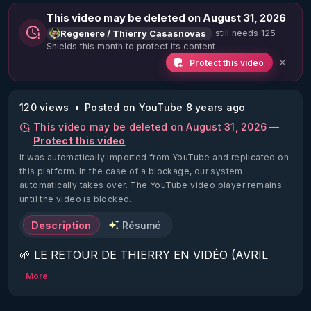
This video may be deleted on August 31, 2026
still needs 125
Regenere / Thierry Casasnovas
Shields this month to protect its content
Protect this video
120 views
Posted on YouTube 8 years ago
This video may be deleted on August 31, 2026 —
Protect this video
It was automatically imported from YouTube and replicated on
this platform.
In the case of a blockage, our system
automatically takes over. The YouTube video player remains
until the video is blocked.
Description
Résumé
🌱 LE RETOUR DE THIERRY EN VIDÉO (AVRIL 
2022)!

More
Découvrez la saison 2 des vidéos sur le nouveau 