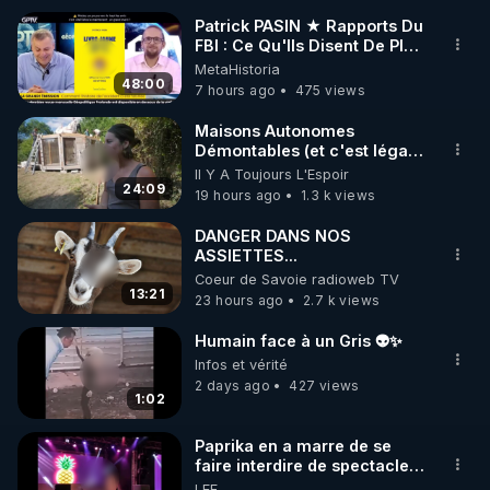
Patrick PASIN ★ Rapports Du
FBI : Ce Qu'Ils Disent De Plus
🌱 INSTAGRAM

Grave Sur Hitler
MetaHistoria
48:00
7 hours ago
475 views
https://www.instagram.com/rdlr_thierrycasasnovas/
http://rgnr.li/instagram
Maisons Autonomes
Démontables (et c'est légal).
Visite éco village en
Il Y A Toujours L'Espoir
🌱 LA NEWSLETTER

Bretagne
24:09
19 hours ago
1.3 k views
Pour ne pas rater l’actualité RGNR (stages, 
DANGER DANS NOS
ASSIETTES...
http://rgnr.li/news
Coeur de Savoie radioweb TV
13:21
23 hours ago
2.7 k views
🌱 VIDÉOS NON CENSURÉES SUR ODYSEE 

Toutes les vidéos Youtube sont aussi sur la 
Humain face à un Gris 👽✨
Infos et vérité
2 days ago
427 views
http://rgnr.li/odysee
1:02
🌱 LES STAGES EN PRÉSENTIEL

Paprika en a marre de se
faire interdire de spectacle.
Elle décide donc de devenir
LEF