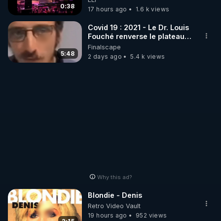
http://rgnr.li/stages
DJ !
0:38
17 hours ago
1.6 k views
_________

Covid 19 : 2021 - Le Dr. Louis
Fouché renverse le plateau
de CNews !
Finalscape
LES CODES PROMO DES PARTENAIRES

5:48
2 days ago
5.4 k views
▶ 10 % de réduction sur toute la boutique 
WARMCOOK (Kuvings) : 

Rendez-vous sur : 
http://rgnr.li/warmcook
 avec le 
code : REGENERE10

▶ 10 % de réduction sur une sélection de produits 
de la boutique VIDYA : 

Rendez-vous sur : 
http://rgnr.li/vidya
 avec le code : 
REGENERE10

Why this ad?
▶ 10 % de réduction sur les extracteurs de la 
Blondie - Denis
marque SANA : 

Retro Video Vault
Rendez-vous sur 
http://rgnr.li/lechoubrave
19 hours ago
952 views
 avec le 