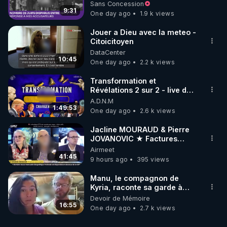
à mes accusateurs)
Sans Concession
9:31
One day ago
1.9 k views
Jouer a Dieu avec la meteo -
Citoicitoyen
DataCenter
10:45
One day ago
2.2 k views
Transformation et
Révélations 2 sur 2 - live du
07/08/26
A.D.N.M
1:49:53
One day ago
2.6 k views
Jacline MOURAUD & Pierre
JOVANOVIC ★ Factures
Impayées : Où Est Passé Le
Airmeet
Pognon ?
41:45
9 hours ago
395 views
Manu, le compagnon de
Kyria, raconte sa garde à
vue musclée. PARTAGEZ!
Devoir de Mémoire
16:55
One day ago
2.7 k views