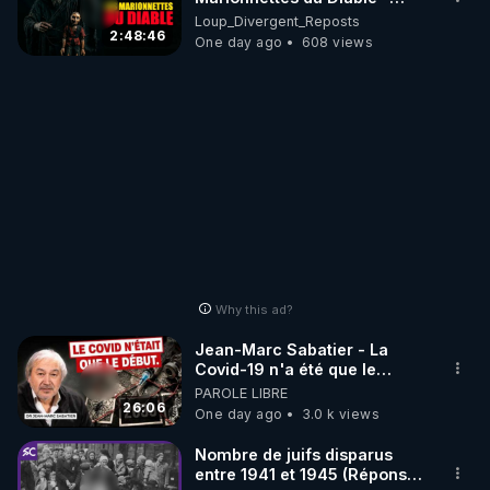
Loup Divergent 2026.08.07
Loup_Divergent_Reposts
2:48:46
One day ago
608 views
Why this ad?
Jean-Marc Sabatier - La
Covid-19 n'a été que le
début - L'ARNm & l'ARNm-aa
PAROLE LIBRE
jusqu où auront-t-il ?
26:06
One day ago
3.0 k views
Nombre de juifs disparus
entre 1941 et 1945 (Réponse