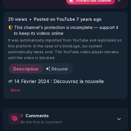
Protect this channel
20 views
Posted on YouTube 7 years ago
This channel's protection is incomplete — support it
to keep its videos online
It was automatically imported from YouTube and replicated on
this platform.
In the case of a blockage, our system
automatically takes over. The YouTube video player remains
until the video is blocked.
Description
Résumé
🌱 14 Février 2024 : Découvrez la nouvelle 
plateforme RGNR.TV (
https://www.rgnr.tv/
 ) où 
More
vous retrouverez les nouvelles vidéos de Thierry 
sans aucune censure mais aussi de nombreuses 
autres contributions sur les sujets de la santé, 
0
Comments
l'autonomie, la liberté. 

Be the first to comment
🌱 Inscrivez vous aux formules d'abonnement 