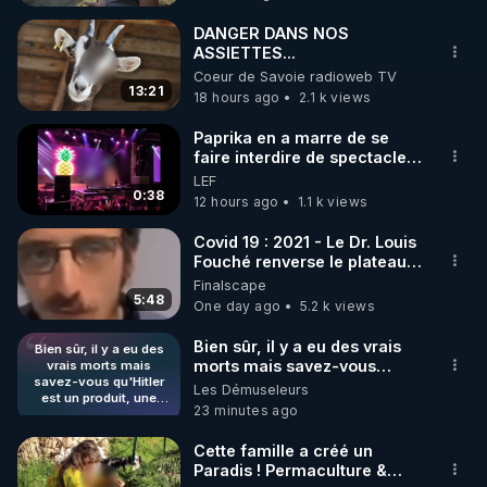
🌱 INSTAGRAM

DANGER DANS NOS
ASSIETTES...
https://www.instagram.com/rgnr_regeneration/
Coeur de Savoie radioweb TV
13:21
18 hours ago
2.1 k views
_________

Paprika en a marre de se
faire interdire de spectacle.
Elle décide donc de devenir
LEF
LES CODES PROMO DES PARTENAIRES

DJ !
0:38
12 hours ago
1.1 k views
▶ 10 % de réduction sur toute la boutique 
Covid 19 : 2021 - Le Dr. Louis
Fouché renverse le plateau
WARMCOOK (Kuvings) : 

de CNews !
Finalscape
Rendez-vous sur : 
http://rgnr.li/warmcook
 avec le 
5:48
One day ago
5.2 k views
code : REGENERE10

Bien sûr, il y a eu des vrais
Bien sûr, il y a eu des
morts mais savez-vous
vrais morts mais
▶ 10 % de réduction sur une sélection de produits 
savez-vous qu'Hitler
qu'Hitler est un produit, une
Les Démuseleurs
de la boutique VIDYA : 

est un produit, une
mise en scène des
23 minutes ago
mise en scène des
Rendez-vous sur : 
http://rgnr.li/vidya
 avec le code : 
Etazuniens pour prendre le
Etazuniens pour
contrôle de l'Europe ? Je
REGENERE10

prendre le contrôle de
Cette famille a créé un
m'explique : Ils ont créé un
l'Europe ? Je
Paradis ! Permaculture &
m'explique : Ils ont
personnage pour éliminer