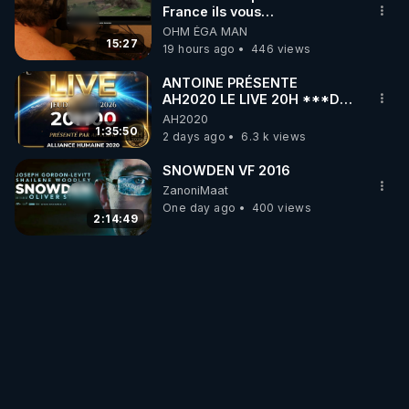
France ils vous
empoisonnent tranquille
OHM ÉGA MAN
15:27
19 hours ago
446 views
ANTOINE PRÉSENTE
AH2020 LE LIVE 20H ***DU
06/08/2026***
AH2020
1:35:50
2 days ago
6.3 k views
SNOWDEN VF 2016
ZanoniMaat
One day ago
400 views
2:14:49