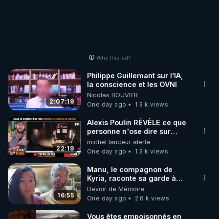
Why this ad?
Philippe Guillemant sur l’IA,
la conscience et les OVNI
Nicolas BOUVIER
2:07:19
One day ago
1.3 k views
Alexis Poulin RÉVÈLE ce que
personne n'ose dire sur
l'Union européenne (C'est
michel lanceur alerte
explosif)
22:19
One day ago
1.3 k views
Manu, le compagnon de
Kyria, raconte sa garde à
vue musclée. PARTAGEZ!
Devoir de Mémoire
16:55
One day ago
2.6 k views
Vous êtes empoisonnés en