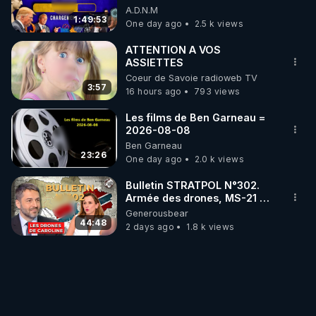
07/08/26
A.D.N.M
1:49:53
One day ago
2.5 k views
ATTENTION A VOS
ASSIETTES
Coeur de Savoie radioweb TV
3:57
16 hours ago
793 views
Les films de Ben Garneau =
2026-08-08
Ben Garneau
23:26
One day ago
2.0 k views
Bulletin STRATPOL N°302.
Armée des drones, MS-21 en
série, missiles coréens.
Generousbear
07.08.2026.
44:48
2 days ago
1.8 k views