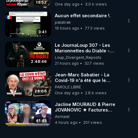
19:52
One day ago
3.0 k views
Aucun effet secondaire !.
patatrak
19 hours ago
773 views
3:41
Le JournaLoup 307 - Les
Marionnettes du Diable -
Loup Divergent 2026.08.07
Loup_Divergent_Reposts
2:48:46
21 hours ago
327 views
Jean-Marc Sabatier - La
Covid-19 n'a été que le
début - L'ARNm & l'ARNm-aa
PAROLE LIBRE
jusqu où auront-t-il ?
26:06
One day ago
2.8 k views
Jacline MOURAUD & Pierre
JOVANOVIC ★ Factures
Impayées : Où Est Passé Le
Airmeet
Pognon ?
41:45
4 hours ago
201 views