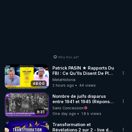
Why this ad?
Patrick PASIN ★ Rapports Du
FBI : Ce Qu'Ils Disent De Plus
Grave Sur Hitler
MetaHistoria
48:00
2 hours ago
44 views
Nombre de juifs disparus
entre 1941 et 1945 (Réponse
à mes accusateurs)
Sans Concession
9:31
One day ago
1.8 k views
Transformation et
Révélations 2 sur 2 - live du