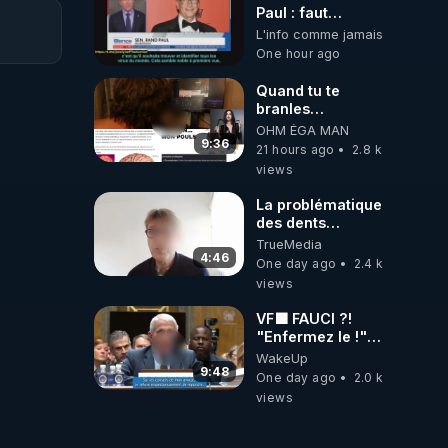
Paul : faut
convoquer la
L'info comme jamais
troupes à Fauci
One hour ago
puis Bille gates,
famille eugéniste
Quand tu te
de le 18 siecle ! 😒
branles
🤢😡
bonhomme tu
OHM ÉGA MAN
https://odysee.com/@ano
émets des ondes
9:36
21 hours ago
2.8 k
ils ont juste omis
views
de t'expliquer
La problématique
des dents
dévitalisées et
TrueMedia
des implants
4:46
One day ago
2.4 k
views
VF🟩 FAUCI ?!
"Enfermez le !"
(Lock him up!) -
WakeUp
Quartz Traduction
9:48
One day ago
2.0 k
views