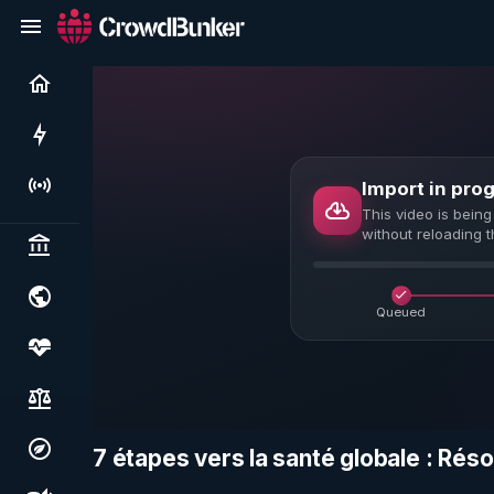
Current
Rushes
Import in pro
Live
This video is being
without reloading 
Politics & institutions
World & geopolitics
Queued
Health, food & wellbeing
Society, justice & freedoms
7 étapes vers la santé globale : Rés
Economy, environment & technology