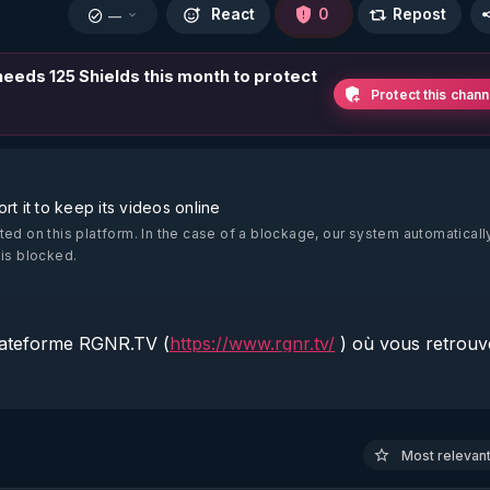
React
0
Repost
—
 needs 125 Shields this month to protect
Protect this chann
t it to keep its videos online
ted on this platform.
In the case of a blockage, our system automaticall
 is blocked.
plateforme RGNR.TV (
https://www.rgnr.tv/
 ) où vous retrouv
censure mais aussi de nombreuses autres contributions sur 
t RGNR + ou RGNR Premium pour découvrir un potentiel 
Most relevant 
tv/compte-dadherent/niveaux-dadhesion/