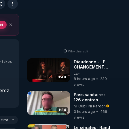
el
Why this ad?
y takes
Dieudonné - LE
CHANGEMENT
C'EST
LEF
MAINTENANT
3:48
8 hours ago
230
views
erez 
Pass sanitaire :
les 
126 centres
commerciaux
Ni Oubli Ni Pardon
concernés par
1:34
3 hours ago
466
l'obligation dans
views
first
toute la France
Le sénateur Rand