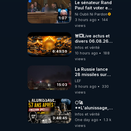
Le sénateur Rand
Paul fait voter en
commission
Ni Oubli Ni Pardon
l'outrage au
1:07
3 hours ago
144
Congrès contre
views
Anthony Fauci
🚨💥Live actus et
divers 06.08.26💥
🚨
Infos et vérité
6:49:59
10 hours ago
188
views
La Russie lance
28 missiles sur
Kiev, l'attaque
LEF
révèle la faiblesse
15:03
9 hours ago
330
de Kiev
views
🌕🚀
**L'alunissage,
57 ans après :
Infos et vérité
Émission spéciale
3:46:45
One day ago
1.3 k
avec John Doe
views
!** 👨 🚀✨