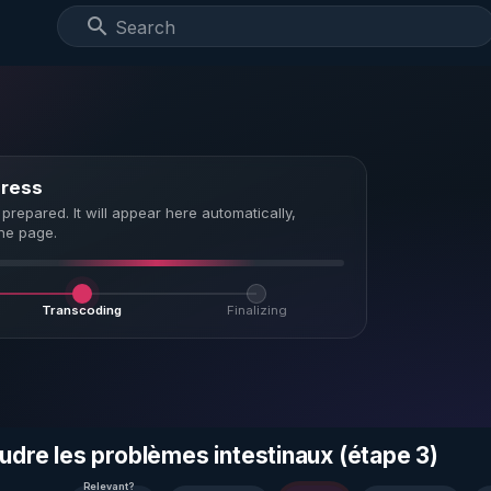
gress
 prepared. It will appear here automatically,
the page.
Transcoding
Finalizing
oudre les problèmes intestinaux (étape 3)
Relevant?