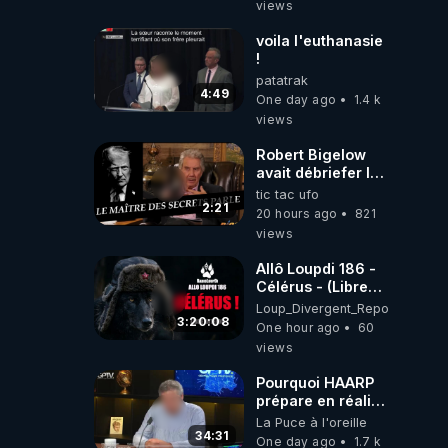
views
!
voila l'euthanasie
!
patatrak
4:49
One day ago
1.4 k
views
Robert Bigelow
avait débriefer le
pédophile
tic tac ufo
génocidaire de
2:21
20 hours ago
821
donald j trump
views
Allô Loupdi 186 -
Célérus - (Libre
Antenne) - Loup
Loup_Divergent_Reposts
Divergent
3:20:08
One hour ago
60
2026.08.06
views
Pourquoi HAARP
prépare en réalité
un CHAOS
La Puce à l'oreille
climatique, on
34:31
One day ago
1.7 k