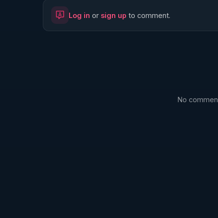
Log in
or
sign up
to comment.
🌱 FIL TELEGRAM

https://t.me/rgnr_fr
https://twitter.com/thierrycas
🌱 FACEBOOK

No comments
https://www.facebook.com/thierry.rgnr
🌱 INSTAGRAM

https://www.instagram.com/rgnr_regeneratio
_________
