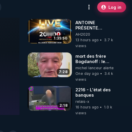
Log in
ANTOINE
PRÉSENTE
AH2020 LE LIVE
AH2020
20H ***DU
1:35:50
13 hours ago
3.7 k
06/08/2026***
views
mort des frère
Bogdanoff : le
mensonge d état
michel lanceur alerte
7:28
One day ago
3.4 k
views
2216 - L'état des
banques
relais-x
2:18
16 hours ago
1.0 k
views