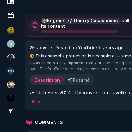
Science, history & spirituality
Culture, media & entertainment
Regenere / Thierry Casasnovas
still
its content
CDS pour TOUS
g
gilo59
20 views
Posted on YouTube 7 years ago
This channel's protection is incomplete — suppor
TrueMedia
It was automatically imported from YouTube and replica
over. The YouTube video player remains until the video
essentiel.news
Description
Résumé
patatrak
🌱 14 Février 2024 : Découvrez la nouvelle 
les nouvelles vidéos de Thierry sans aucune 
La vérité
More
sujets de la santé, l'autonomie, la liberté. 

▼
View More
🌱 Inscrivez vous aux formules d'abonnemen
COMMENTS
nouveau pour votre santé: 
https://www.rgnr.