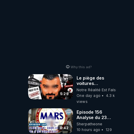
Why this ad?
Le piège des
voitures
électriques se
Notre Réalité Est Falsifiée Et F
referme sur les
5:29
One day ago
4.3 k
usagers !
views
Episode 156
Analyse du 23
février 2025 Elon
Sherpatheone
Musk : Houston ,
8:42
10 hours ago
129
on a un problème