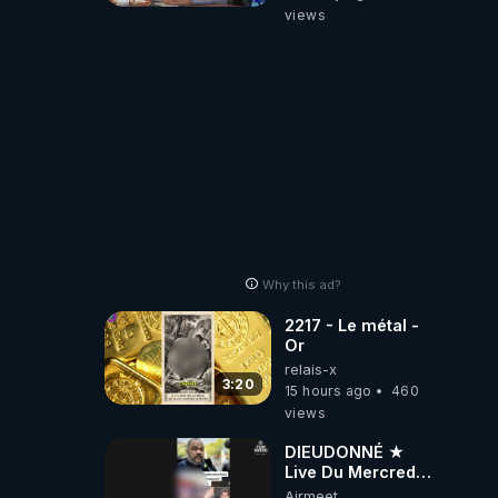
répond
views
Why this ad?
2217 - Le métal -
Or
relais-x
3:20
15 hours ago
460
views
DIEUDONNÉ ★
Live Du Mercredi
5 Août 2026
Airmeet