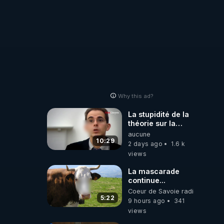
Why this ad?
La stupidité de la
théorie sur la
responsabilité de
aucune
l’homme
10:29
2 days ago
1.6 k
concernant le
views
dioxyde de
carbone.
La mascarade
continue...
Coeur de Savoie radioweb TV
5:22
9 hours ago
341
views