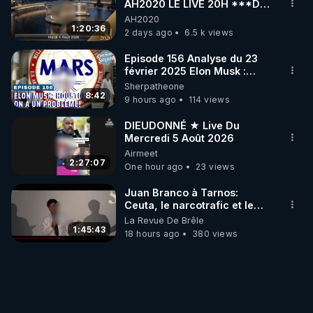
AH2020 LE LIVE 20H ***DU
04/08/2026*** 📷LE
AH2020
GRAND RÉVEIL EST EN
1:20:36
2 days ago
6.5 k views
MARCHE 📷
Episode 156 Analyse du 23
février 2025 Elon Musk :
Houston , on a un problème !
Sherpatheone
8:42
9 hours ago
114 views
DIEUDONNÉ ★ Live Du
Mercredi 5 Août 2026
Airmeet
2:27:07
One hour ago
23 views
Juan Branco à Tarnos:
Ceuta, le narcotrafic et le
pouvoir en France
La Revue De Brêle
1:45:43
18 hours ago
380 views