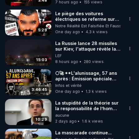
3:48
7 hours ago
155 views
code : REGENERE10

Le piège des voitures
▶ 30 jours gratuit sur l’application de méditation et 
électriques se referme sur
les usagers !
Notre Réalité Est Falsifiée Et Fausse
de bien-être ENVOL :

5:29
One day ago
4.3 k views
Rendez-vous sur 
https://www.envol.app/code
 avec 
le code : REGENERE
La Russie lance 28 missiles
sur Kiev, l'attaque révèle la
faiblesse de Kiev
LEF
15:03
8 hours ago
280 views
🌕🚀 **L'alunissage, 57 ans
après : Émission spéciale
avec John Doe !** 👨 🚀✨
Infos et vérité
3:46:45
One day ago
1.3 k views
La stupidité de la théorie sur
la responsabilité de l’homme
concernant le dioxyde de
aucune
carbone.
10:29
2 days ago
1.6 k views
La mascarade continue...