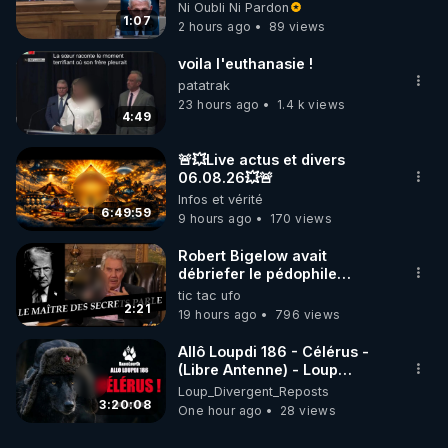
l'outrage au Congrès contre
Ni Oubli Ni Pardon
Anthony Fauci
1:07
2 hours ago
89 views
voila l'euthanasie !
patatrak
23 hours ago
1.4 k views
4:49
🚨💥Live actus et divers
06.08.26💥🚨
Infos et vérité
6:49:59
9 hours ago
170 views
Robert Bigelow avait
débriefer le pédophile
génocidaire de donald j
tic tac ufo
trump
2:21
19 hours ago
796 views
Allô Loupdi 186 - Célérus -
(Libre Antenne) - Loup
Divergent 2026.08.06
Loup_Divergent_Reposts
3:20:08
One hour ago
28 views