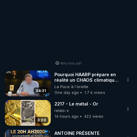
Why this ad?
Pourquoi HAARP prépare en
réalité un CHAOS climatique,
on répond
La Puce à l'oreille
34:31
One day ago
1.7 k views
2217 - Le métal - Or
relais-x
14 hours ago
422 views
3:20
ANTOINE PRÉSENTE