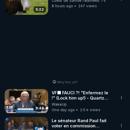
Coeur de Savoie radioweb TV
8 hours ago
247 views
5:22
Why this ad?
VF🟩 FAUCI ?! "Enfermez le
!" (Lock him up!) - Quartz
Traduction
WakeUp
9:48
One day ago
2.0 k views
Le sénateur Rand Paul fait
voter en commission