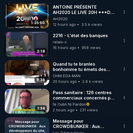
ANTOINE PRÉSENTE
AH2020 LE LIVE 20H ***DU
🌱 INSTAGRAM

06/08/2026***
AH2020
1:35:50
12 hours ago
3.5 k views
https://www.instagram.com/rdlr_thierrycasasnovas/
http://rgnr.li/instagram
2216 - L'état des banques
relais-x
16 hours ago
958 views
🌱 LA NEWSLETTER

2:18
Pour ne pas rater l’actualité RGNR (stages, 
Quand tu te branles
bonhomme tu émets des
http://rgnr.li/news
ondes ils ont juste omis de
OHM ÉGA MAN
t'expliquer
9:36
20 hours ago
2.6 k views
🌱 VIDÉOS NON CENSURÉES SUR ODYSEE 

Toutes les vidéos Youtube sont aussi sur la 
Pass sanitaire : 126 centres
commerciaux concernés par
l'obligation dans toute la
Ni Oubli Ni Pardon
http://rgnr.li/odysee
France
1:34
2 hours ago
231 views
🌱 LES STAGES EN PRÉSENTIEL

Message pour
Message pour
CROWDBUNKER : Aux
CROWDBUNKER : Aux
développeurs du site,
développeurs du site,
Les Démuseleurs