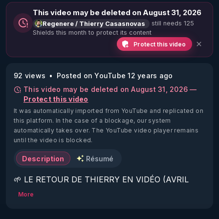
This video may be deleted on August 31, 2026
still needs 125
Regenere / Thierry Casasnovas
Shields this month to protect its content
Protect this video
92 views
Posted on YouTube 12 years ago
This video may be deleted on August 31, 2026 —
Protect this video
It was automatically imported from YouTube and replicated on
this platform.
In the case of a blockage, our system
automatically takes over. The YouTube video player remains
until the video is blocked.
Description
Résumé
🌱 LE RETOUR DE THIERRY EN VIDÉO (AVRIL 
2022)!

More
Découvrez la saison 2 des vidéos sur le nouveau 