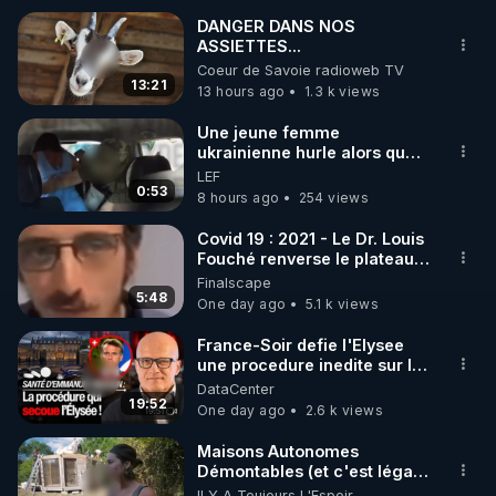
DANGER DANS NOS
ASSIETTES...
🌱 INSTAGRAM

Coeur de Savoie radioweb TV
13:21
13 hours ago
1.3 k views
https://www.instagram.com/rdlr_thierrycasasnovas/
http://rgnr.li/instagram
Une jeune femme
ukrainienne hurle alors que
son ptit ami est brutalement
LEF
🌱 LA NEWSLETTER

enlevé par milice Zelensky
0:53
8 hours ago
254 views
Pour ne pas rater l’actualité RGNR (stages, 
Covid 19 : 2021 - Le Dr. Louis
Fouché renverse le plateau
http://rgnr.li/news
de CNews !
Finalscape
5:48
One day ago
5.1 k views
🌱 VIDÉOS NON CENSURÉES SUR ODYSEE 

Toutes les vidéos Youtube sont aussi sur la 
France-Soir defie l'Elysee
une procedure inedite sur la
sante du president - Nexus
DataCenter
http://rgnr.li/odysee
19:52
One day ago
2.6 k views
🌱 LES STAGES EN PRÉSENTIEL

Maisons Autonomes
Démontables (et c'est légal).
Visite éco village en
Il Y A Toujours L'Espoir