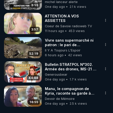
une dictature qui veut faire
michel lanceur alerte
taire ses opposant !
9:55
One day ago
2.1 k views
ATTENTION A VOS
ASSIETTES
Coeur de Savoie radioweb TV
3:57
11 hours ago
453 views
Vivre sans supermarché ni
patron : le pari de
l’autonomie
Il Y A Toujours L'Espoir
52:19
6 hours ago
42 views
Bulletin STRATPOL N°302.
Armée des drones, MS-21 en
série, missiles coréens.
Generousbear
07.08.2026.
44:48
One day ago
1.7 k views
Manu, le compagnon de
Kyria, raconte sa garde à
vue musclée. PARTAGEZ!
Devoir de Mémoire
16:55
One day ago
2.5 k views