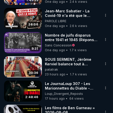
1:49:53
One day ago
2.4 k views
code : REGENERE10

Jean-Marc Sabatier - La
▶ 30 jours gratuit sur l’application de méditation et 
Covid-19 n'a été que le
début - L'ARNm & l'ARNm-aa
PAROLE LIBRE
de bien-être ENVOL :

jusqu où auront-t-il ?
26:06
One day ago
2.6 k views
Rendez-vous sur 
https://www.envol.app/code
 avec 
le code : REGENERE
Nombre de juifs disparus
entre 1941 et 1945 (Réponse
à mes accusateurs)
Sans Concession
9:31
One day ago
1.7 k views
SOUS SERMENT, Jérôme
Kerviel balance tout à
l'Assemblée !
patatrak
30:36
23 hours ago
1.7 k views
Le JournaLoup 307 - Les
Marionnettes du Diable -
Loup Divergent 2026.08.07
Loup_Divergent_Reposts
2:48:46
17 hours ago
64 views
Les films de Ben Garneau =
2026-08-08