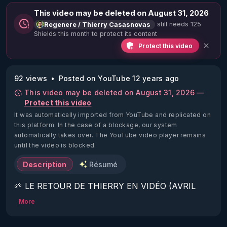
This video may be deleted on August 31, 2026
still needs 125
Regenere / Thierry Casasnovas
Shields this month to protect its content
Protect this video
92 views
Posted on YouTube 12 years ago
This video may be deleted on August 31, 2026 —
Protect this video
It was automatically imported from YouTube and replicated on
this platform.
In the case of a blockage, our system
automatically takes over. The YouTube video player remains
until the video is blocked.
Description
Résumé
🌱 LE RETOUR DE THIERRY EN VIDÉO (AVRIL 
2022)!

More
Découvrez la saison 2 des vidéos sur le nouveau 