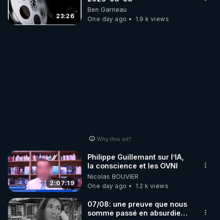
Ben Garneau
23:26
One day ago
1.9 k views
Why this ad?
Philippe Guillemant sur l’IA,
la conscience et les OVNI
Nicolas BOUVIER
2:07:19
One day ago
1.2 k views
07/08: une preuve que nous
somme passé en absurdie