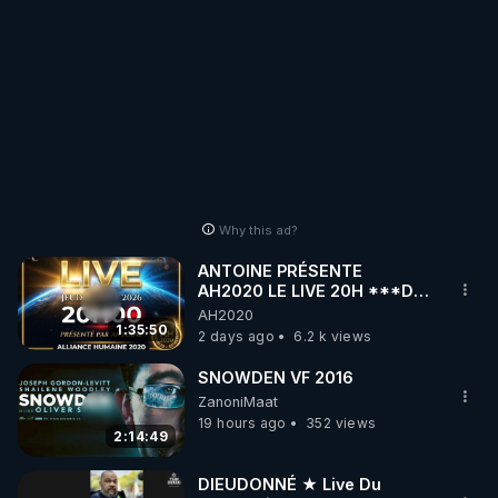
Why this ad?
ANTOINE PRÉSENTE
AH2020 LE LIVE 20H ***DU
06/08/2026***
AH2020
1:35:50
2 days ago
6.2 k views
SNOWDEN VF 2016
ZanoniMaat
19 hours ago
352 views
2:14:49
DIEUDONNÉ ★ Live Du