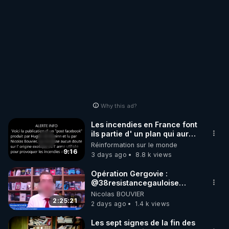
Why this ad?
Les incendies en France font
ils partie d' un plan qui aurait
débuté le 11 septembre 2001
Réinformation sur le monde
?
9:16
3 days ago
8.8 k views
Opération Gergovie :
‪@38resistancegauloise‬
‪@MarionSigautOfficiel‬
Nicolas BOUVIER
‪@gladysriifard5710‬ Laëtitia
2:25:21
2 days ago
1.4 k views
Les sept signes de la fin des