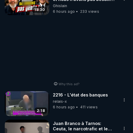
de nous excuser ! #jw
Ghislain
#jehovah #collegecentral
18:30
6 hours ago
233 views
Why this ad?
2216 - L'état des banques
relais-x
6 hours ago
411 views
2:18
Juan Branco à Tarnos:
Ceuta, le narcotrafic et le