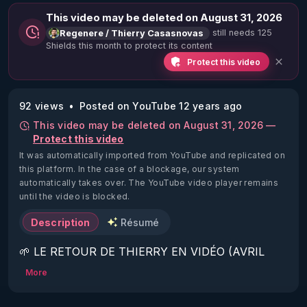
This video may be deleted on August 31, 2026
still needs 125
Regenere / Thierry Casasnovas
Shields this month to protect its content
Protect this video
92 views
Posted on YouTube 12 years ago
This video may be deleted on August 31, 2026 —
Protect this video
It was automatically imported from YouTube and replicated on
this platform.
In the case of a blockage, our system
automatically takes over. The YouTube video player remains
until the video is blocked.
Description
Résumé
🌱 LE RETOUR DE THIERRY EN VIDÉO (AVRIL 
2022)!

More
Découvrez la saison 2 des vidéos sur le nouveau 