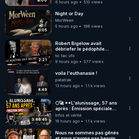
8:00
6 hours ago
510 views
code : REGENERE10

Night or Day
▶ 30 jours gratuit sur l’application de méditation et 
MorWeen
de bien-être ENVOL :

5 hours ago
188 views
6:05
Rendez-vous sur 
https://www.envol.app/code
 avec 
le code : REGENERE
Robert Bigelow avait
débriefer le pédophile
génocidaire de donald j
tic tac ufo
trump
2:21
9 hours ago
577 views
voila l'euthanasie !
patatrak
13 hours ago
1.1 k views
4:49
🌕🚀 **L'alunissage, 57 ans
après : Émission spéciale
avec John Doe !** 👨 🚀✨
Infos et vérité
3:46:45
19 hours ago
1.1 k views
Nous ne sommes pas gênés
et nous n’avons pas besoin