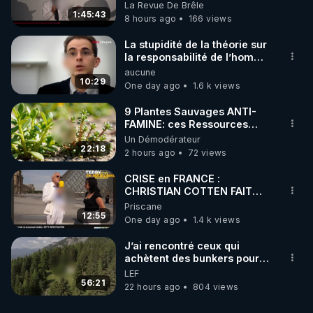
pouvoir en France
La Revue De Brêle
1:45:43
8 hours ago
166 views
La stupidité de la théorie sur
la responsabilité de l’homme
concernant le dioxyde de
aucune
carbone.
10:29
One day ago
1.6 k views
9 Plantes Sauvages ANTI-
FAMINE: ces Ressources
NUTRITIVES&MéDICINALES"gratuite
Un Démodérateur
JARDIN&des Haies
22:18
2 hours ago
72 views
CRISE en FRANCE :
CHRISTIAN COTTEN FAIT
une étrange découverte
Priscane
12:55
One day ago
1.4 k views
J’ai rencontré ceux qui
achètent des bunkers pour
survivre à la fin du monde
LEF
56:21
22 hours ago
804 views