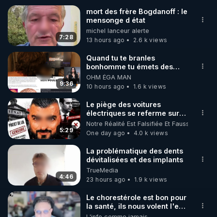
mort des frère Bogdanoff : le
mensonge d état
🌱 INSTAGRAM

michel lanceur alerte
7:28
13 hours ago
2.6 k views
https://www.instagram.com/rdlr_thierrycasasnovas/
http://rgnr.li/instagram
Quand tu te branles
bonhomme tu émets des
ondes ils ont juste omis de
OHM ÉGA MAN
🌱 LA NEWSLETTER

t'expliquer
9:36
10 hours ago
1.6 k views
Pour ne pas rater l’actualité RGNR (stages, 
Le piège des voitures
électriques se referme sur
http://rgnr.li/news
les usagers !
Notre Réalité Est Falsifiée Et Fausse
5:29
One day ago
4.0 k views
🌱 VIDÉOS NON CENSURÉES SUR ODYSEE 

Toutes les vidéos Youtube sont aussi sur la 
La problématique des dents
dévitalisées et des implants
TrueMedia
http://rgnr.li/odysee
4:46
23 hours ago
1.9 k views
🌱 LES STAGES EN PRÉSENTIEL

Le chorestérole est bon pour
la santé, ils nous volent l'eau
! 😒🤢😡
L'info comme jamais