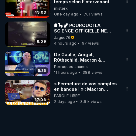
temps selon l’intervenant
misterx
49:03
One day ago
761 views
🛢 🦕 🦖 POURQUOI LA
SCIENCE OFFICIELLE NE
CONNAÎT-ELLE PAS LA VRAIE
Jague76
ORIGINE DU PÉTROLE ?
6:09
4 hours ago
97 views
De Gaulle, Amgot,
R0thschild, Macron &
Pompidou… Macron Claude
Perruques Jaunes
Janvier, GPTV, 18 X 2024
5:35
11 hours ago
388 views
« Fermeture de vos comptes
en banque ! » : Macron
impose une loi folle !
PAROLE LIBRE
17:06
2 days ago
3.9 k views