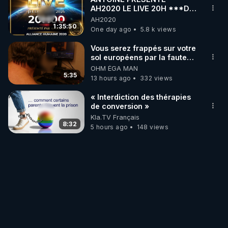
AH2020 LE LIVE 20H ***DU
06/08/2026***
AH2020
1:35:50
One day ago
5.8 k views
Vous serez frappés sur votre
sol européens par la faute
des dirigeants qui s'en
OHM ÉGA MAN
mettent dans le nez
5:35
13 hours ago
332 views
« Interdiction des thérapies
de conversion »
Kla.TV Français
8:32
5 hours ago
148 views