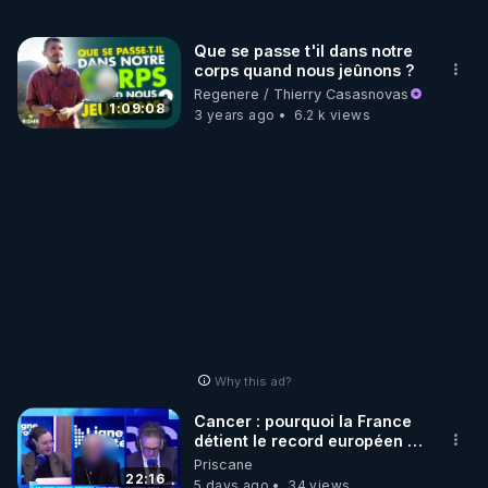
Que se passe t'il dans notre
corps quand nous jeûnons ?
Regenere / Thierry Casasnovas
1:09:08
3 years ago
6.2 k views
Why this ad?
Cancer : pourquoi la France
détient le record européen et
comment s’en protéger -
Priscane
Henri Joyeux
22:16
5 days ago
34 views