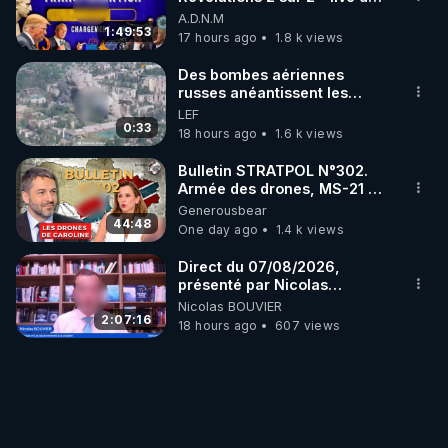
07/08/26
A.D.N.M
1:49:53
17 hours ago
1.8 k views
Des bombes aériennes
russes anéantissent les
centres de contrôle de
LEF
drones de 3 brigades
0:33
18 hours ago
1.6 k views
ukrainienne
Bulletin STRATPOL N°302.
Armée des drones, MS-21 en
série, missiles coréens.
Generousbear
07.08.2026.
44:48
One day ago
1.4 k views
Direct du 07/08/2026,
présenté par Nicolas
BOUVIER
Nicolas BOUVIER
2:07:16
18 hours ago
607 views