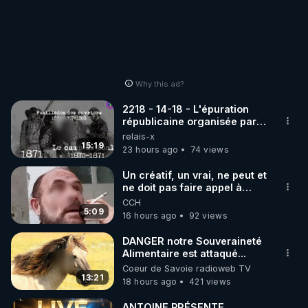
Why this ad?
2218 - 14-18 - L'épuration
républicaine organisée par
les frères de la truelle
relais-x
15:19
23 hours ago
74 views
Un créatif, un vrai, ne peut et
ne doit pas faire appel à
l'intelligence artificielle
CCH
5:09
16 hours ago
92 views
DANGER notre Souveraineté
Alimentaire est attaqué...
Coeur de Savoie radioweb TV
13:21
18 hours ago
421 views
ANTOINE PRÉSENTE