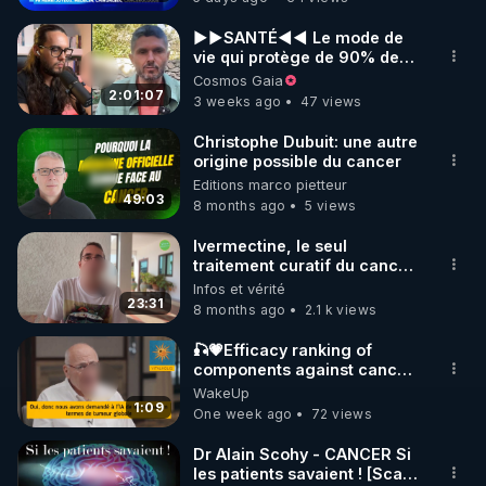
►►SANTÉ◄◄ Le mode de
vie qui protège de 90% des
maladies ► Le Naturopathe
Cosmos Gaia
Censuré (T. Casasnovas)
2:01:07
3 weeks ago
47 views
Christophe Dubuit: une autre
origine possible du cancer
Editions marco pietteur
49:03
8 months ago
5 views
Ivermectine, le seul
traitement curatif du cancer
?
Infos et vérité
23:31
8 months ago
2.1 k views
🎣💗Efficacy ranking of
components against cancer
by AI-Classement efficacité
WakeUp
contre cancer par IA
1:09
One week ago
72 views
Dr Alain Scohy - CANCER Si
les patients savaient ! [Scale