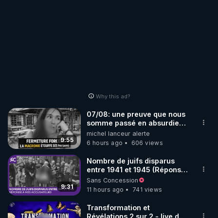
Why this ad?
07/08: une preuve que nous
somme passé en absurdie
une dictature qui veut faire
michel lanceur alerte
taire ses opposant !
9:55
6 hours ago
606 views
Nombre de juifs disparus
entre 1941 et 1945 (Réponse
à mes accusateurs)
Sans Concession
9:31
11 hours ago
741 views
Transformation et
Révélations 2 sur 2 - live du