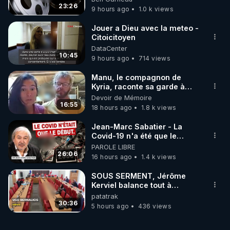
23:26
9 hours ago
1.0 k views
Jouer a Dieu avec la meteo -
Citoicitoyen
DataCenter
10:45
9 hours ago
714 views
Manu, le compagnon de
Kyria, raconte sa garde à
vue musclée. PARTAGEZ!
Devoir de Mémoire
16:55
18 hours ago
1.8 k views
Jean-Marc Sabatier - La
Covid-19 n'a été que le
début - L'ARNm & l'ARNm-aa
PAROLE LIBRE
jusqu où auront-t-il ?
26:06
16 hours ago
1.4 k views
SOUS SERMENT, Jérôme
Kerviel balance tout à
l'Assemblée !
patatrak
30:36
5 hours ago
436 views