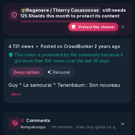
Regenere / Thierry Casasnovas
still needs
125 Shields this month to protect its content
Protect this channel
4 731 views
Posted on CrowdBunker 2 years ago
This video is protected by the community because it
got more than 100 views over the last 30 days
Description
Résumé
Guy " Le samouraï " Tenenbaum : Son nouveau 
challenge avec le Cancer 

More
Rejoignez la chaine rgnr.tv pour du contenu sans 
censure :
https://www.rgnr.tv/compte-
dadherent/niveaux-dadhesion/
4
Comments
Kompakompa
:
Oh nonnnnn , mais Guy qu’est ce qui vous a pris de vous faire pic pic. vous étie...