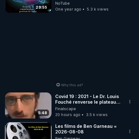
2X]
NoTube
29:55
One year ago
5.3 k views
Why this ad?
Covid 19 : 2021 - Le Dr. Louis
Fouché renverse le plateau
de CNews !
Finalscape
5:48
20 hours ago
3.5 k views
Les films de Ben Garneau =
2026-08-08
Ben Garneau