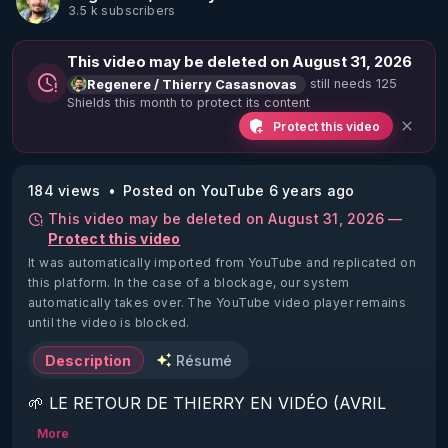
3.5 k subscribers
This video may be deleted on August 31, 2026
still needs 125
Regenere / Thierry Casasnovas
Shields this month to protect its content
Protect this video
184 views
Posted on YouTube 6 years ago
This video may be deleted on August 31, 2026 —
Protect this video
It was automatically imported from YouTube and replicated on
this platform.
In the case of a blockage, our system
automatically takes over. The YouTube video player remains
until the video is blocked.
Description
Résumé
🌱 LE RETOUR DE THIERRY EN VIDÉO (AVRIL 
2022)!

More