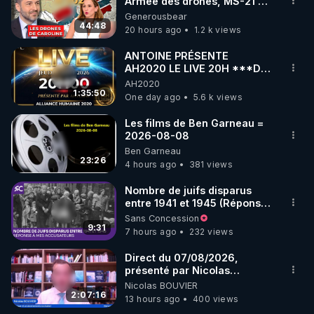
marque SANA : 

Armée des drones, MS-21 en
série, missiles coréens.
Generousbear
Rendez-vous sur 
http://rgnr.li/lechoubrave
 avec le 
07.08.2026.
44:48
20 hours ago
1.2 k views
code : REGENERE10

ANTOINE PRÉSENTE
▶ 30 jours gratuit sur l’application de méditation et 
AH2020 LE LIVE 20H ***DU
06/08/2026***
AH2020
de bien-être ENVOL :

1:35:50
One day ago
5.6 k views
Rendez-vous sur 
https://www.envol.app/code
 avec 
le code : REGENERE
Les films de Ben Garneau =
2026-08-08
Ben Garneau
23:26
4 hours ago
381 views
Nombre de juifs disparus
entre 1941 et 1945 (Réponse
à mes accusateurs)
Sans Concession
9:31
7 hours ago
232 views
Direct du 07/08/2026,
présenté par Nicolas
BOUVIER
Nicolas BOUVIER
2:07:16
13 hours ago
400 views