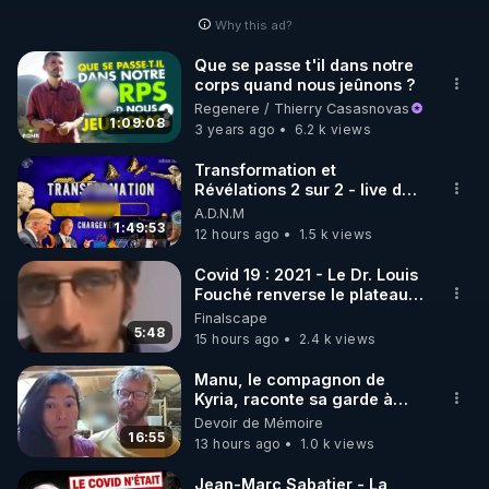
Why this ad?
http://rgnr.li/facebook
Que se passe t'il dans notre
corps quand nous jeûnons ?
🌱 INSTAGRAM

Regenere / Thierry Casasnovas
1:09:08
3 years ago
6.2 k views
https://www.instagram.com/rdlr_thierrycasasnovas/
http://rgnr.li/instagram
Transformation et
Révélations 2 sur 2 - live du
07/08/26
A.D.N.M
🌱 LA NEWSLETTER

1:49:53
12 hours ago
1.5 k views
Pour ne pas rater l’actualité RGNR (stages, 
Covid 19 : 2021 - Le Dr. Louis
Fouché renverse le plateau
http://rgnr.li/news
de CNews !
Finalscape
5:48
15 hours ago
2.4 k views
🌱 VIDÉOS NON CENSURÉES SUR ODYSEE 

Toutes les vidéos Youtube sont aussi sur la 
Manu, le compagnon de
Kyria, raconte sa garde à
vue musclée. PARTAGEZ!
Devoir de Mémoire
http://rgnr.li/odysee
16:55
13 hours ago
1.0 k views
🌱 LES STAGES EN PRÉSENTIEL

Jean-Marc Sabatier - La