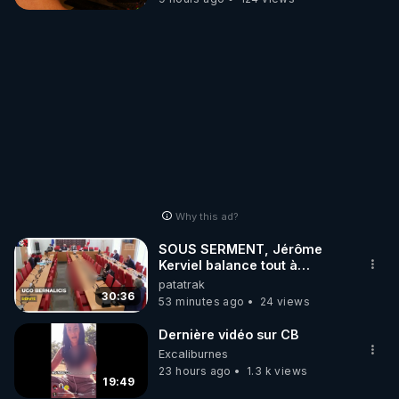
Why this ad?
SOUS SERMENT, Jérôme
Kerviel balance tout à
l'Assemblée !
patatrak
30:36
53 minutes ago
24 views
Dernière vidéo sur CB
Excaliburnes
23 hours ago
1.3 k views
19:49