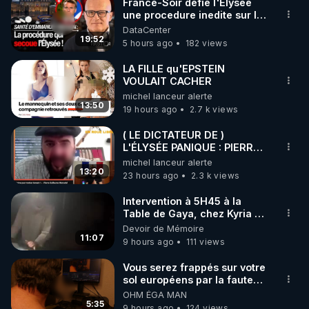
France-Soir defie l'Elysee
une procedure inedite sur la
sante du president - Nexus
DataCenter
19:52
5 hours ago
182 views
LA FILLE qu'EPSTEIN
VOULAIT CACHER
michel lanceur alerte
13:50
19 hours ago
2.7 k views
( LE DICTATEUR DE )
L'ÉLYSÉE PANIQUE : PIERRE
GUILLAUME MERCADAL
michel lanceur alerte
BALANCE TOUT
13:20
23 hours ago
2.3 k views
Intervention à 5H45 à la
Table de Gaya, chez Kyria et
Manu. 6/08/2026 PARTAGEZ
Devoir de Mémoire
!
11:07
9 hours ago
111 views
Vous serez frappés sur votre
sol européens par la faute
des dirigeants qui s'en
OHM ÉGA MAN
mettent dans le nez
5:35
9 hours ago
124 views