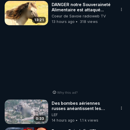
DANGER notre Souveraineté
Alimentaire est attaqué...
Coeur de Savoie radioweb TV
13:21
13 hours ago
318 views
Why this ad?
Des bombes aériennes
russes anéantissent les
centres de contrôle de
LEF
drones de 3 brigades
0:33
14 hours ago
1.1 k views
ukrainienne