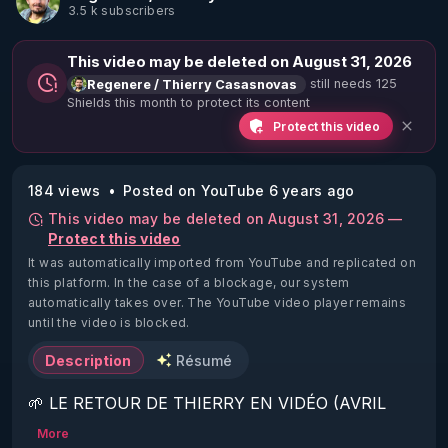
3.5 k subscribers
This video may be deleted on August 31, 2026
still needs 125
Regenere / Thierry Casasnovas
Shields this month to protect its content
Protect this video
184 views
Posted on YouTube 6 years ago
This video may be deleted on August 31, 2026 —
Protect this video
It was automatically imported from YouTube and replicated on
this platform.
In the case of a blockage, our system
automatically takes over. The YouTube video player remains
until the video is blocked.
Description
Résumé
🌱 LE RETOUR DE THIERRY EN VIDÉO (AVRIL 
2022)!

More