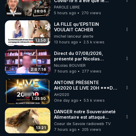
marque SANA : 

Covid-19 n'a été que le
début - L'ARN messager
PAROLE LIBRE
Rendez-vous sur 
http://rgnr.li/lechoubrave
 avec le 
jusqu où ira-t-il ?
26:06
5 hours ago
270 views
code : REGENERE10

LA FILLE qu'EPSTEIN
▶ 30 jours gratuit sur l’application de méditation et 
VOULAIT CACHER
michel lanceur alerte
de bien-être ENVOL :

13:50
13 hours ago
2.5 k views
Rendez-vous sur 
https://www.envol.app/code
 avec 
le code : REGENERE
Direct du 07/08/2026,
présenté par Nicolas
BOUVIER
Nicolas BOUVIER
2:07:16
7 hours ago
277 views
ANTOINE PRÉSENTE
AH2020 LE LIVE 20H ***DU
06/08/2026***
AH2020
1:35:50
One day ago
5.5 k views
DANGER notre Souveraineté
Alimentaire est attaqué...
Coeur de Savoie radioweb TV
13:21
7 hours ago
205 views