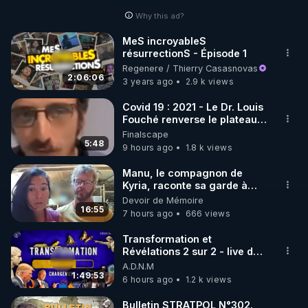
Why this ad?
http://rgnr.li/facebook
MeS incroyableS
résurrectionS - Épisode 1
🌱 INSTAGRAM

Regenere / Thierry Casasnovas
2:06:06
3 years ago
2.9 k views
https://www.instagram.com/rdlr_thierrycasasnovas/
http://rgnr.li/instagram
Covid 19 : 2021 - Le Dr. Louis
Fouché renverse le plateau
de CNews !
Finalscape
🌱 LA NEWSLETTER

5:48
9 hours ago
1.8 k views
Pour ne pas rater l’actualité RGNR (stages, 
Manu, le compagnon de
Kyria, raconte sa garde à
http://rgnr.li/news
vue musclée. PARTAGEZ!
Devoir de Mémoire
16:55
7 hours ago
666 views
🌱 VIDÉOS NON CENSURÉES SUR ODYSEE 

Toutes les vidéos Youtube sont aussi sur la 
Transformation et
Révélations 2 sur 2 - live du
07/08/26
A.D.N.M
http://rgnr.li/odysee
1:49:53
6 hours ago
1.2 k views
🌱 LES STAGES EN PRÉSENTIEL

Bulletin STRATPOL N°302.