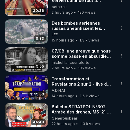
marque SANA : 

Kerviel balance tout à
l'Assemblée !
patatrak
Rendez-vous sur 
http://rgnr.li/lechoubrave
 avec le 
30:36
2 hours ago
120 views
code : REGENERE10

Des bombes aériennes
▶ 30 jours gratuit sur l’application de méditation et 
russes anéantissent les
centres de contrôle de
LEF
de bien-être ENVOL :

drones de 3 brigades
0:33
15 hours ago
1.3 k views
Rendez-vous sur 
https://www.envol.app/code
 avec 
ukrainienne
le code : REGENERE
07/08: une preuve que nous
somme passé en absurdie
une dictature qui veut faire
michel lanceur alerte
taire ses opposant !
9:55
2 hours ago
185 views
Transformation et
Révélations 2 sur 2 - live du
07/08/26
A.D.N.M
1:49:53
14 hours ago
1.6 k views
Bulletin STRATPOL N°302.
Armée des drones, MS-21 en
série, missiles coréens.
Generousbear
07.08.2026.
44:48
22 hours ago
1.3 k views