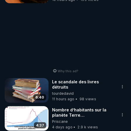
Why this ad?
Le scandale des livres
détruits
tourdedavid
6:40
11 hours ago
98 views
Nombre d’habitants sur la
planète Terre…
Priscane
4:37
4 days ago
2.9 k views