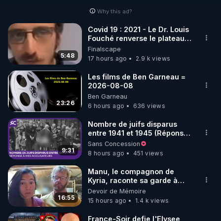
Why this ad?
http://rgnr.li/facebook
Covid 19 : 2021 - Le Dr. Louis
Fouché renverse le plateau
🌱 INSTAGRAM

de CNews !
Finalscape
5:48
17 hours ago
2.9 k views
https://www.instagram.com/rdlr_thierrycasasnovas/
http://rgnr.li/instagram
Les films de Ben Garneau =
2026-08-08
Ben Garneau
🌱 LA NEWSLETTER

23:26
6 hours ago
636 views
Pour ne pas rater l’actualité RGNR (stages, 
Nombre de juifs disparus
entre 1941 et 1945 (Réponse
http://rgnr.li/news
à mes accusateurs)
Sans Concession
9:31
8 hours ago
451 views
🌱 VIDÉOS NON CENSURÉES SUR ODYSEE 

Toutes les vidéos Youtube sont aussi sur la 
Manu, le compagnon de
Kyria, raconte sa garde à
vue musclée. PARTAGEZ!
Devoir de Mémoire
http://rgnr.li/odysee
16:55
15 hours ago
1.4 k views
🌱 LES STAGES EN PRÉSENTIEL

France-Soir defie l'Elysee