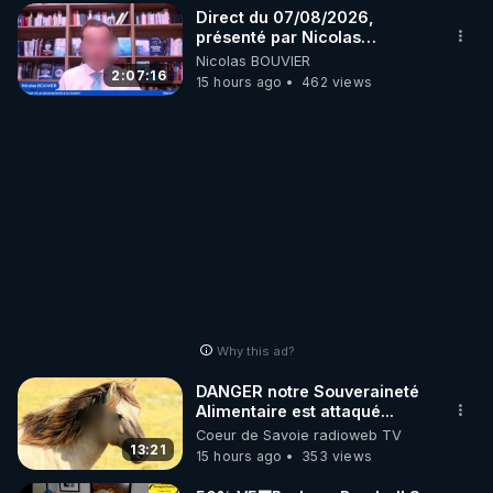
Direct du 07/08/2026,
présenté par Nicolas
BOUVIER
Nicolas BOUVIER
2:07:16
15 hours ago
462 views
Why this ad?
DANGER notre Souveraineté
Alimentaire est attaqué...
Coeur de Savoie radioweb TV
13:21
15 hours ago
353 views