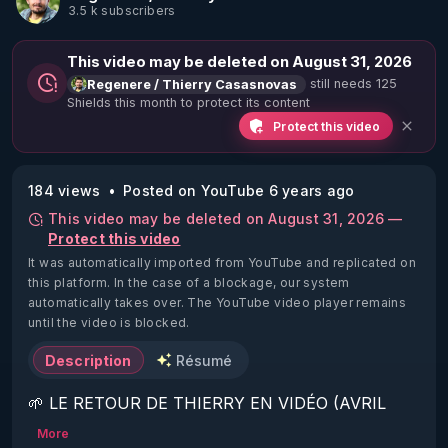
3.5 k subscribers
This video may be deleted on August 31, 2026
still needs 125
Regenere / Thierry Casasnovas
Shields this month to protect its content
Protect this video
184 views
Posted on YouTube 6 years ago
This video may be deleted on August 31, 2026 —
Protect this video
It was automatically imported from YouTube and replicated on
this platform.
In the case of a blockage, our system
automatically takes over. The YouTube video player remains
until the video is blocked.
Description
Résumé
🌱 LE RETOUR DE THIERRY EN VIDÉO (AVRIL 
2022)!

More