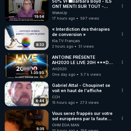
50% VF🟩Barbara Boyd - ILS
ONT MENTI SUR TOUT -
Jocelyne Traduction
WakeUp
15:56
17 hours ago
597 views
« Interdiction des thérapies
de conversion »
Kla.TV Français
8:32
2 hours ago
51 views
ANTOINE PRÉSENTE
AH2020 LE LIVE 20H ***DU
06/08/2026***
AH2020
1:35:50
One day ago
5.7 k views
Gabriel Attal - Choupinet se
voit en haut de l'affiche
CCH
6:44
15 hours ago
273 views
Vous serez frappés sur votre
sol européens par la faute
des dirigeants qui s'en
OHM ÉGA MAN
mettent dans le nez
5:35
10 hours ago
199 views