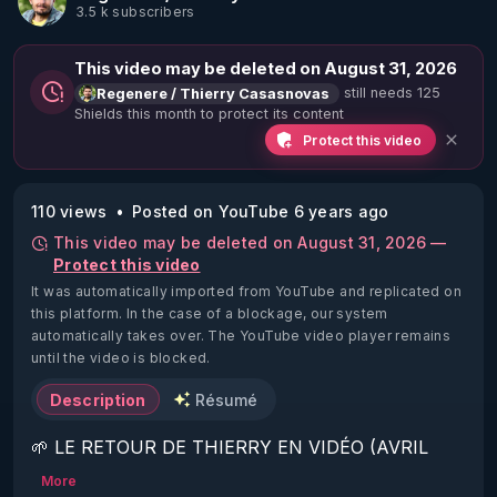
3.5 k subscribers
This video may be deleted on August 31, 2026
still needs 125
Regenere / Thierry Casasnovas
Shields this month to protect its content
Protect this video
110 views
Posted on YouTube 6 years ago
This video may be deleted on August 31, 2026 —
Protect this video
It was automatically imported from YouTube and replicated on
this platform.
In the case of a blockage, our system
automatically takes over. The YouTube video player remains
until the video is blocked.
Description
Résumé
🌱 LE RETOUR DE THIERRY EN VIDÉO (AVRIL 
2022)!

More