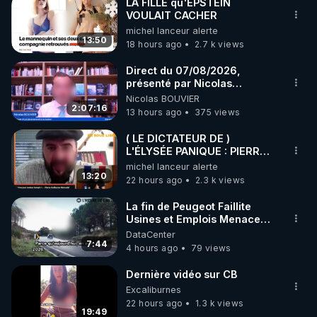
LA FILLE qu'EPSTEIN
VOULAIT CACHER
michel lanceur alerte
13:50
18 hours ago
2.7 k views
Direct du 07/08/2026,
présenté par Nicolas
BOUVIER
Nicolas BOUVIER
2:07:16
13 hours ago
375 views
( LE DICTATEUR DE )
L'ÉLYSÉE PANIQUE : PIERRE
GUILLAUME MERCADAL
michel lanceur alerte
BALANCE TOUT
13:20
22 hours ago
2.3 k views
La fin de Peugeot Faillite
Usines et Emplois Menacees
- L'heure de l'auto
DataCenter
7:44
4 hours ago
79 views
Dernière vidéo sur CB
Excaliburnes
22 hours ago
1.3 k views
19:49