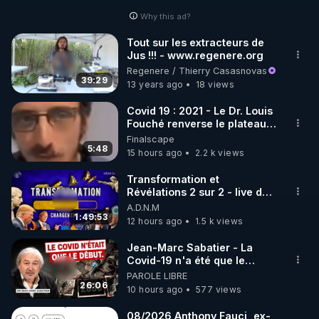
Why this ad?
http://rgnr.li/facebook
Tout sur les extracteurs de
Jus !!! - www.regenere.org
🌱 INSTAGRAM

Regenere / Thierry Casasnovas
39:29
13 years ago
18 views
https://www.instagram.com/rdlr_thierrycasasnovas/
http://rgnr.li/instagram
Covid 19 : 2021 - Le Dr. Louis
Fouché renverse le plateau
de CNews !
Finalscape
🌱 LA NEWSLETTER

5:48
15 hours ago
2.2 k views
Pour ne pas rater l’actualité RGNR (stages, 
Transformation et
Révélations 2 sur 2 - live du
http://rgnr.li/news
07/08/26
A.D.N.M
1:49:53
12 hours ago
1.5 k views
🌱 VIDÉOS NON CENSURÉES SUR ODYSEE 

Toutes les vidéos Youtube sont aussi sur la 
Jean-Marc Sabatier - La
Covid-19 n'a été que le
début - L'ARNm & l'ARNm-aa
PAROLE LIBRE
http://rgnr.li/odysee
jusqu où auront-t-il ?
26:06
10 hours ago
577 views
🌱 LES STAGES EN PRÉSENTIEL

08/2026 Anthony Fauci, ex-