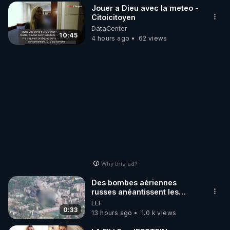
Jouer a Dieu avec la meteo -
Citoicitoyen
DataCenter
10:45
4 hours ago
62 views
Why this ad?
Des bombes aériennes
russes anéantissent les
centres de contrôle de
LEF
drones de 3 brigades
0:33
13 hours ago
1.0 k views
ukrainienne