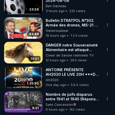
marque SANA : 

2026-08-08
Ben Garneau
Rendez-vous sur 
http://rgnr.li/lechoubrave
 avec le 
23:26
3 hours ago
232 views
code : REGENERE10

Bulletin STRATPOL N°302.
▶ 30 jours gratuit sur l’application de méditation et 
Armée des drones, MS-21 en
série, missiles coréens.
Generousbear
de bien-être ENVOL :

07.08.2026.
44:48
19 hours ago
1.2 k views
Rendez-vous sur 
https://www.envol.app/code
 avec 
le code : REGENERE
DANGER notre Souveraineté
Alimentaire est attaqué...
Coeur de Savoie radioweb TV
13:21
12 hours ago
293 views
ANTOINE PRÉSENTE
AH2020 LE LIVE 20H ***DU
06/08/2026***
AH2020
1:35:50
One day ago
5.6 k views
Nombre de juifs disparus
entre 1941 et 1945 (Réponse
à mes accusateurs)
Sans Concession
9:31
6 hours ago
162 views