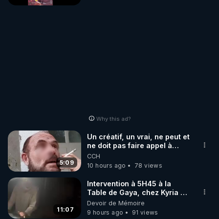
Why this ad?
Un créatif, un vrai, ne peut et
ne doit pas faire appel à
l'intelligence artificielle
CCH
5:09
10 hours ago
78 views
Intervention à 5H45 à la
Table de Gaya, chez Kyria et
Manu. 6/08/2026 PARTAGEZ
Devoir de Mémoire
!
11:07
9 hours ago
91 views