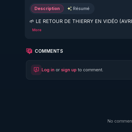
Description
Résumé
🌱 LE RETOUR DE THIERRY EN VIDÉO (AVRIL
More
https://www.rgnr.fr/presentation.html
🌱 LE MAGAZINE RÉGÉNÈRE 

COMMENTS
http://rgnr.li/ymag
Log in
or
sign up
to comment.
🌱 LA BOUTIQUE DU MAGAZINE

https://boutique.magazine-regenere.fr/
🌱 FIL TELEGRAM

https://t.me/rgnr_fr
No comments