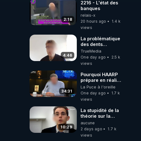
2216 - L'état des
banques
relais-x
2:18
20 hours ago
1.4 k
views
La problématique
des dents
dévitalisées et
TrueMedia
des implants
4:46
One day ago
2.5 k
views
Pourquoi HAARP
prépare en réalité
un CHAOS
La Puce à l'oreille
climatique, on
34:31
One day ago
1.7 k
répond
views
La stupidité de la
théorie sur la
responsabilité de
aucune
l’homme
10:29
2 days ago
1.7 k
concernant le
views
dioxyde de