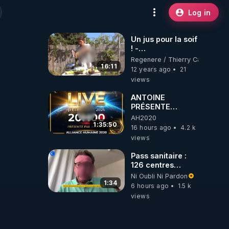
Log in
Un jus pour la soif
! -
www.regenere.org
Regenere / Thierry Casasnova
16:11
12 years ago
21
views
ANTOINE
PRÉSENTE
AH2020 LE LIVE
AH2020
20H ***DU
1:35:50
16 hours ago
4.2 k
06/08/2026***
views
Pass sanitaire :
126 centres
commerciaux
Ni Oubli Ni Pardon
concernés par
1:34
6 hours ago
1.5 k
l'obligation dans
views
toute la France