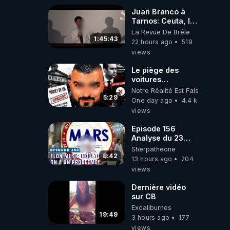
Juan Branco à
Tarnos: Ceuta, le
narcotrafic et le
La Revue De Brêle
pouvoir en France
1:45:43
22 hours ago
519
views
Le piège des
voitures
électriques se
Notre Réalité Est Falsifiée Et F
referme sur les
5:29
One day ago
4.4 k
usagers !
views
Episode 156
Analyse du 23
février 2025 Elon
Sherpatheone
Musk : Houston ,
8:42
13 hours ago
204
on a un problème
views
!
Dernière vidéo
sur CB
Excaliburnes
19:49
3 hours ago
177
views