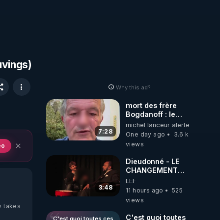
uvings)
Why this ad?
mort des frère
Bogdanoff : le
mensonge d état
michel lanceur alerte
7:28
One day ago
3.6 k
views
eo
Dieudonné - LE
CHANGEMENT
C'EST
LEF
MAINTENANT
3:48
11 hours ago
525
views
y takes
C'est quoi toutes
C'est quoi toutes ces