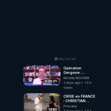
Why this ad?
Opération
Gergovie :
‪@38resistancegauloise‬
Nicolas BOUVIER
‪@MarionSigautOfficiel‬
2:25:21
2 days ago
1.5 k
‪@gladysriifard5710‬
views
Laëtitia
CRISE en FRANCE
: CHRISTIAN
COTTEN FAIT une
Priscane
étrange
12:55
2 days ago
1.9 k