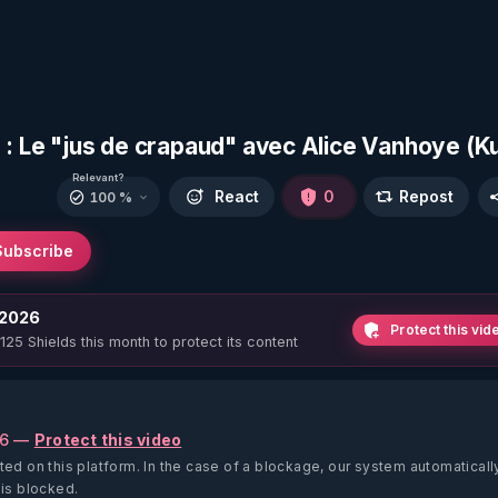
 : Le "jus de crapaud" avec Alice Vanhoye (K
Relevant?
React
0
Repost
100 %
Subscribe
 2026
Protect this vid
 125 Shields this month to protect its content
26 —
Protect this video
ted on this platform.
In the case of a blockage, our system automaticall
 is blocked.