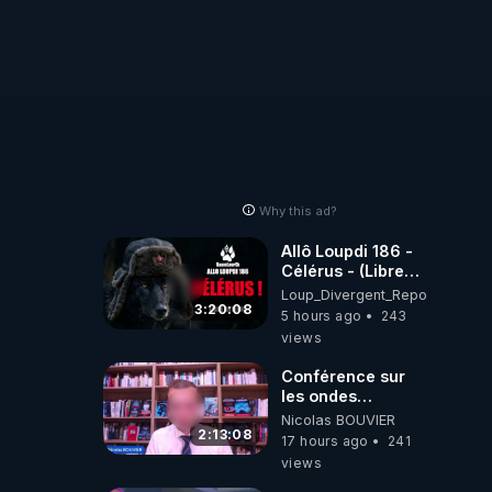
Why this ad?
Allô Loupdi 186 -
Célérus - (Libre
Antenne) - Loup
Loup_Divergent_Reposts
Divergent
3:20:08
5 hours ago
243
2026.08.06
views
Conférence sur
les ondes
électromagnétiques
Nicolas BOUVIER
par Grégoire
2:13:08
17 hours ago
241
Caustru et Bart de
views
Wever !