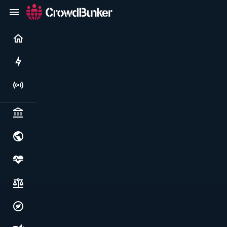
Current
Rushes
Live
Politics & institutions
World & geopolitics
Health, food & wellbeing
Society, justice & freedoms
Economy, environment & technology