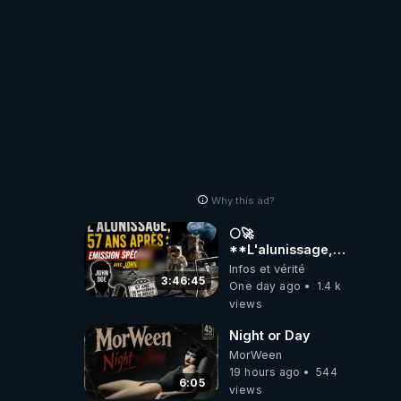
carbone.
Why this ad?
🌕🚀
**L'alunissage,
57 ans après :
Infos et vérité
Émission spéciale
3:46:45
One day ago
1.4 k
avec John Doe
views
!** 👨 🚀✨
Night or Day
MorWeen
19 hours ago
544
6:05
views