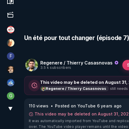
Science, history & spirituality
Culture, media & entertainment
JSF - TV
Un été pour tout changer (épisode 7)
La Puce à l'oreille
F
Finalscape
Regenere / Thierry Casasnovas
3.5 k subscribers
DataCenter
This video may be deleted on August 31,
PAROLE LIBRE
still needs
Regenere / Thierry Casasnovas
G
Generousbear
110 views
Posted on YouTube 6 years ago
▼
View More
This video may be deleted on August 31, 20
It was automatically imported from YouTube and replica
over. The YouTube video player remains until the video