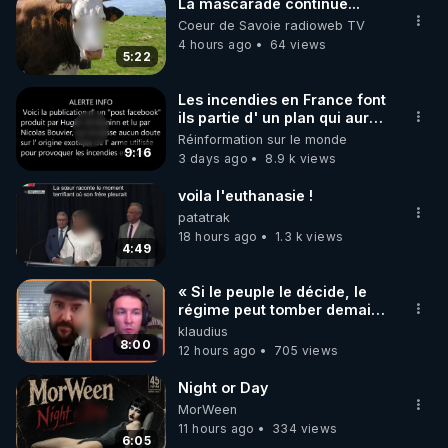
La mascarade continue...
Coeur de Savoie radioweb TV
4 hours ago
64 views
5:22
Les incendies en France font
ils partie d' un plan qui aurait
débuté le 11 septembre 2001
Réinformation sur le monde
?
9:16
3 days ago
8.9 k views
voila l'euthanasie !
patatrak
18 hours ago
1.3 k views
4:49
« Si le peuple le décide, le
régime peut tomber demain !
»
klaudius
8:00
12 hours ago
705 views
Night or Day
MorWeen
11 hours ago
334 views
6:05