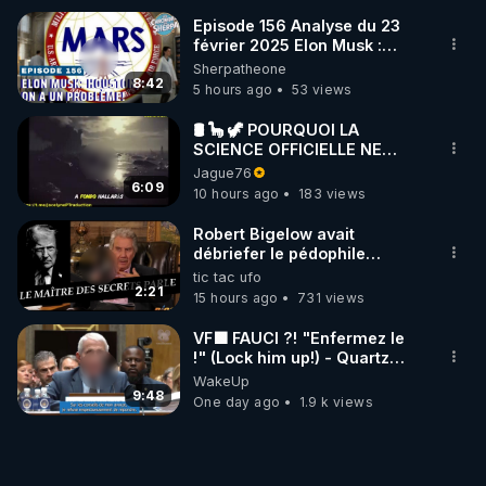
Episode 156 Analyse du 23
février 2025 Elon Musk :
Houston , on a un problème !
Sherpatheone
8:42
5 hours ago
53 views
🛢 🦕 🦖 POURQUOI LA
SCIENCE OFFICIELLE NE
CONNAÎT-ELLE PAS LA VRAIE
Jague76
ORIGINE DU PÉTROLE ?
6:09
10 hours ago
183 views
Robert Bigelow avait
débriefer le pédophile
génocidaire de donald j
tic tac ufo
trump
2:21
15 hours ago
731 views
VF🟩 FAUCI ?! "Enfermez le
!" (Lock him up!) - Quartz
Traduction
WakeUp
9:48
One day ago
1.9 k views