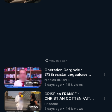
Why this ad?
Opération Gergovie :
‪@38resistancegauloise‬
‪@MarionSigautOfficiel‬
Nicolas BOUVIER
‪@gladysriifard5710‬ Laëtitia
2:25:21
2 days ago
1.5 k views
CRISE en FRANCE :
CHRISTIAN COTTEN FAIT
une étrange découverte
Priscane
12:55
2 days ago
1.6 k views