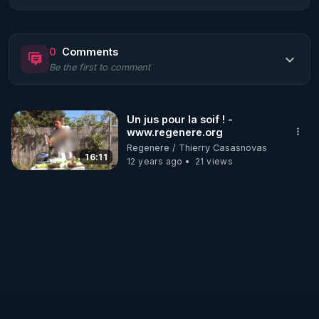
Découvrez la saison 2 des vidéos sur le nouveau 
https://www.rgnr.fr/presentation.html
0
Comments
Be the first to comment
🌱 LE MAGAZINE RÉGÉNÈRE 

http://rgnr.li/ymag
Un jus pour la soif ! -
www.regenere.org
🌱 LA BOUTIQUE DU MAGAZINE

Regenere / Thierry Casasnovas
Pour obtenir les anciens numéros que vous avez 
16:11
12 years ago
21 views
https://boutique.magazine-regenere.fr/
🌱 FIL TELEGRAM

Écoutez les podcasts gratuits de Thierry et les 
https://t.me/rgnr_fr
🌱 FACEBOOK
