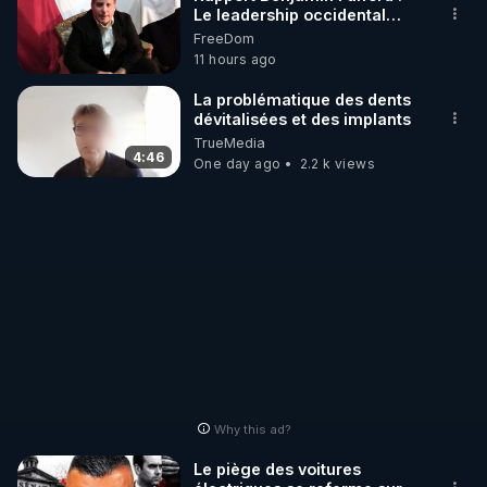
Le leadership occidental
dysfonctionnel s’enfonce
FreeDom
http://rgnr.li/stages
dans une spirale infernale
11 hours ago
tandis que l’Arabie saoudite
s’effondre – 3 août 2026 ***
_________

La problématique des dents
https://prepareforchange.net/2026/
dévitalisées et des implants
fulford-report-
TrueMedia
LES CODES PROMO DES PARTENAIRES

dysfunctional-western-
4:46
One day ago
2.2 k views
leadership-in-death-spiral-
as-saudi-arabia-falls-
▶ 10 % de réduction sur toute la boutique 
august-3-2026/
WARMCOOK (Kuvings) : 

Rendez-vous sur : 
http://rgnr.li/warmcook
 avec le 
code : REGENERE10

▶ 10 % de réduction sur une sélection de produits 
de la boutique VIDYA : 

Rendez-vous sur : 
http://rgnr.li/vidya
 avec le code : 
REGENERE10

Why this ad?
▶ 10 % de réduction sur les extracteurs de la 
Le piège des voitures