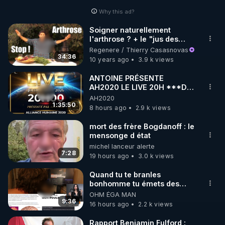
Why this ad?
http://rgnr.li/facebook
Soigner naturellement
l'arthrose ? + le "jus des
🌱 INSTAGRAM

cartilages"
Regenere / Thierry Casasnovas
34:36
10 years ago
3.9 k views
https://www.instagram.com/rdlr_thierrycasasnovas/
http://rgnr.li/instagram
ANTOINE PRÉSENTE
AH2020 LE LIVE 20H ***DU
06/08/2026***
AH2020
🌱 LA NEWSLETTER

1:35:50
8 hours ago
2.9 k views
Pour ne pas rater l’actualité RGNR (stages, 
mort des frère Bogdanoff : le
mensonge d état
http://rgnr.li/news
michel lanceur alerte
7:28
19 hours ago
3.0 k views
🌱 VIDÉOS NON CENSURÉES SUR ODYSEE 

Toutes les vidéos Youtube sont aussi sur la 
Quand tu te branles
bonhomme tu émets des
ondes ils ont juste omis de
OHM ÉGA MAN
http://rgnr.li/odysee
t'expliquer
9:36
16 hours ago
2.2 k views
🌱 LES STAGES EN PRÉSENTIEL

Rapport Benjamin Fulford :