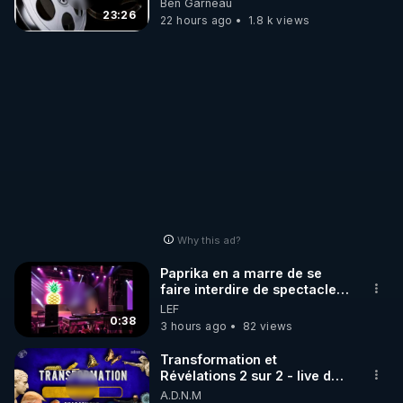
Ben Garneau
bestofcomputer.html
23:26
22 hours ago
1.8 k views
Lien de ma cagnotte "Lyf Pay" (payable par CB 
sans frais, la cagnotte étant anonyme, vos noms 
ne seront pas visibles) pour mon anniversaire ou 
https://tinyurl.com/cagnottefred
Vidéos de tous les Lives et articles d'utilité publique 
de Frédéric Laroche (Bestofcomputer) en 2023-
Why this ad?
https://tinyurl.com/grandreveil2024
Paprika en a marre de se
faire interdire de spectacle.
Elle décide donc de devenir
LEF
DJ !
0:38
3 hours ago
82 views
Transformation et
Révélations 2 sur 2 - live du
07/08/26
A.D.N.M