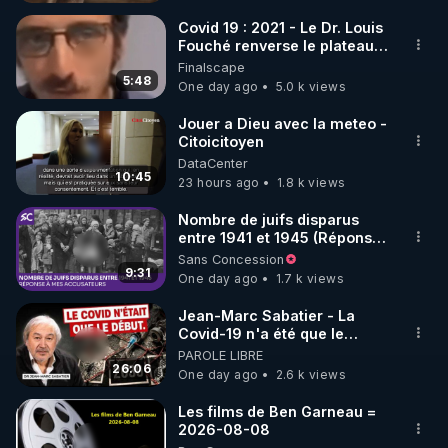
Covid 19 : 2021 - Le Dr. Louis
Fouché renverse le plateau
https://www.facebook.com/bestofcomputer
de CNews !
Finalscape
5:48
One day ago
5.0 k views
https://rumble.com/bestofcomputer
Jouer a Dieu avec la meteo -
Citoicitoyen
DataCenter
10:45
23 hours ago
1.8 k views
https://t.me/bestofcomputerlive
Nombre de juifs disparus
entre 1941 et 1945 (Réponse
à mes accusateurs)
Sans Concession
https://www.twitch.tv/bestofcomputer
9:31
One day ago
1.7 k views
APPEL AUX DONS POUR SOUTENIR MON 
Jean-Marc Sabatier - La
Covid-19 n'a été que le
TRAVAIL D'INTERET PUBLIC AVEC MES LIVE 
début - L'ARNm & l'ARNm-aa
PAROLE LIBRE
(SAMEDI 21H / CROWDBUNKER & ODYSEE & 
jusqu où auront-t-il ?
26:06
One day ago
2.6 k views
YOUTUBE & TWITTER & VK & RUMBLE & 
Les films de Ben Garneau =
2026-08-08
https://notretortureestreelle.com/dons-