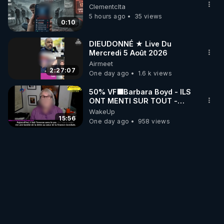
Clementclta
5 hours ago
35 views
0:10
DIEUDONNÉ ★ Live Du
Mercredi 5 Août 2026
Airmeet
2:27:07
One day ago
1.6 k views
50% VF🟩Barbara Boyd - ILS
ONT MENTI SUR TOUT -
Jocelyne Traduction
WakeUp
15:56
One day ago
958 views