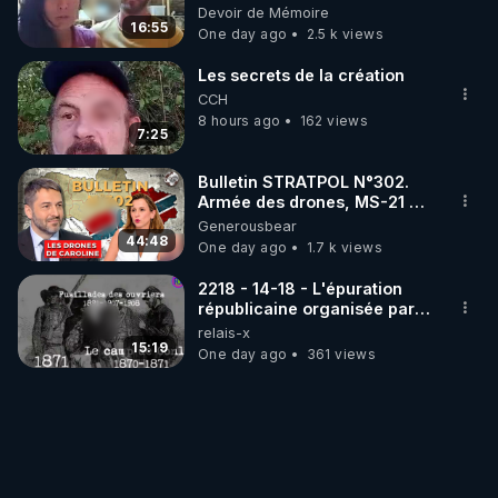
vue musclée. PARTAGEZ!
Devoir de Mémoire
16:55
One day ago
2.5 k views
Les secrets de la création
CCH
8 hours ago
162 views
7:25
Bulletin STRATPOL N°302.
Armée des drones, MS-21 en
série, missiles coréens.
Generousbear
07.08.2026.
44:48
One day ago
1.7 k views
2218 - 14-18 - L'épuration
républicaine organisée par
les frères de la truelle
relais-x
15:19
One day ago
361 views