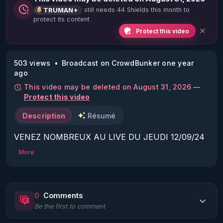
still needs 44 Shields this month to
TRUMAN+
protect its content
Protect this video
503 views
Broadcast on CrowdBunker one year
ago
This video may be deleted on August 31, 2026 —
Protect this video
Description
Résumé
VENEZ NOMBREUX AU LIVE DU JEUDI 12/09/24 
20H :

More
Le Retour du Jeudi !

Message du Front par Frédéric.

0
Comments
MERCI DE VOTER POUR CETTE VIDEO EN 
Be the first to comment
CLIQUANT SUR ^ EN BAS A DROITE OU EST 
ECRIT "P 50%" !!!
