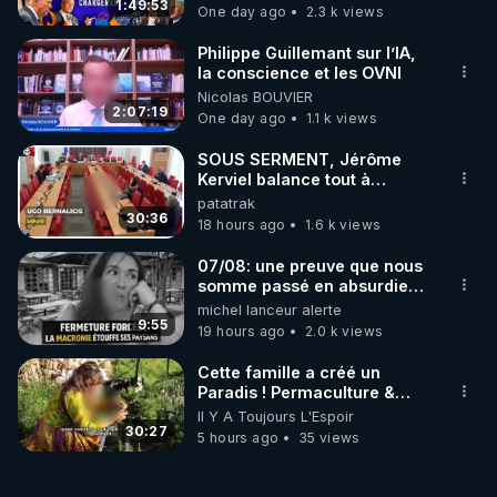
1:49:53
One day ago
2.3 k views
Philippe Guillemant sur l’IA,
la conscience et les OVNI
Nicolas BOUVIER
2:07:19
One day ago
1.1 k views
SOUS SERMENT, Jérôme
Kerviel balance tout à
l'Assemblée !
patatrak
30:36
18 hours ago
1.6 k views
07/08: une preuve que nous
somme passé en absurdie
une dictature qui veut faire
michel lanceur alerte
taire ses opposant !
9:55
19 hours ago
2.0 k views
Cette famille a créé un
Paradis ! Permaculture &
Autonomie
Il Y A Toujours L'Espoir
30:27
5 hours ago
35 views