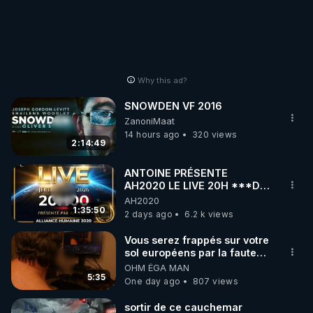
Why this ad?
SNOWDEN VF 2016
ZanoniMaat
14 hours ago
320 views
2:14:49
ANTOINE PRÉSENTE
AH2020 LE LIVE 20H ***DU
06/08/2026***
AH2020
1:35:50
2 days ago
6.2 k views
Vous serez frappés sur votre
sol européens par la faute
des dirigeants qui s'en
OHM ÉGA MAN
mettent dans le nez
5:35
One day ago
807 views
sortir de ce cauchemar