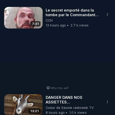
Le secret emporté dans la
MERCI DE ME SOUTENIR EN CLIQUANT EN BAS 
tombe par le Commandant
A DROITE SUR "SOUTENIR" (CROWDBUNKER).

Cousteau le 25 juin 1997
CCH
7:31
13 hours ago
2.7 k views
https://crowdbunker.com/@bestofcomputer
https://www.youtube.com/@bestofcomputer
https://vk.com/bestofcomputer
Why this ad?
https://odysee.com/@Bestofcomputer:1
DANGER DANS NOS
ASSIETTES...
Coeur de Savoie radioweb TV
https://twitter.com/bestofcomputer
13:21
8 hours ago
1.0 k views